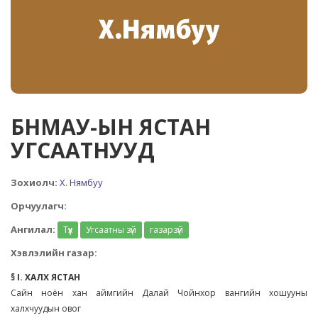
БНМАУ-ЫН ЯСТАН
УГСААТНУУД
Зохиолч:
Х. Нямбуу
Орчуулагч:
Ангилал:
Түүх
Угсаатны зүй
газарзүй
Хэвлэлийн газар:
§ I. ХАЛХ ЯСТАН
Сайн ноён хан аймгийн Далай Чойнхор вангийн хошууны
халхчуудын овог