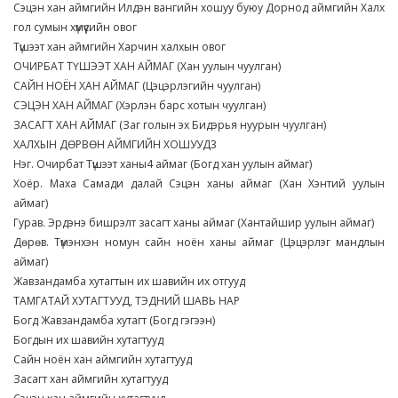
Сэцэн хан аймгийн Илдэн вангийн хошуу буюу Дорнод аймгийн Халх
гол сумын хүмүүсийн овог
Түшээт хан аймгийн Харчин халхын овог
ОЧИРБАТ ТҮШЭЭТ ХАН АЙМАГ (Хан уулын чуулган)
САЙН НОЁН ХАН АЙМАГ (Цэцэрлэгийн чуулган)
СЭЦЭН ХАН АЙМАГ (Хэрлэн барс хотын чуулган)
ЗАСАГТ ХАН АЙМАГ (Заг голын эх Бидэрья нуурын чуулган)
ХАЛХЫН ДӨРВӨН АЙМГИЙН ХОШУУД3
Нэг. Очирбат Түшээт ханы4 аймаг (Богд хан уулын аймаг)
Хоёр. Маха Самади далай Сэцэн ханы аймаг (Хан Хэнтий уулын
аймаг)
Гурав. Эрдэнэ бишрэлт засагт ханы аймаг (Хантайшир уулын аймаг)
Дөрөв. Түмэнхэн номун сайн ноён ханы аймаг (Цэцэрлэг мандлын
аймаг)
Жавзандамба хутагтын их шавийн их отгууд
ТАМГАТАЙ ХУТАГТУУД, ТЭДНИЙ ШАВЬ НАР
Богд Жавзандамба хутагт (Богд гэгээн)
Богдын их шавийн хутагтууд
Сайн ноён хан аймгийн хутагтууд
Засагт хан аймгийн хутагтууд