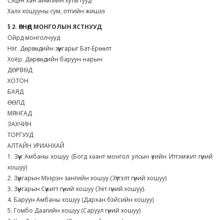
Сэцэн хан аймгийн хутагтууд
Халх хошууны сум, отгийн жишээ
§ 2. ӨРНӨД МОНГОЛЫН ЯСТНУУД
Ойрд монголчууд
Нэг. Дөрвөдийн зүүнгарыг Бат-Ерөөлт
Хоёр. Дөрвөдийн баруун нарын
ДӨРВӨД
ХОТОН
БАЯД
ӨӨЛД
МЯНГАД
ЗАХЧИН
ТОРГУУД
АЛТАЙН УРИАНХАЙ
1. Зүүн Амбаны хошуу (Богд хаант монгол улсын үеийн Итгэмжит гүний
хошуу)
2. Зүүнгарын Мээрэн зангийн хошуу (Зүтгэлт гүний хошуу)
3. Зүүнгарын Сүжигт гүний хошуу (Эет гүний хошуу).
4. Баруун Амбаны хошуу (Дархан бэйсийн хошуу)
5. Гомбо Даагийн хошуу (Саруул гүний хошуу)