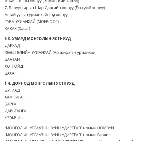
6. Хая Соёны хошуу (Зориг гүний хошуу)
7. Баруунгарын Шар Даагийн хошуу (Ёст гүний хошуу)
Алтай уулын урианхайн зүүн хошуу
ТУВА-УРИАНХАЙ (МОНЧООГ)
КАЗАХ (Хасаг)
§ 3. УМАРД МОНГОЛЫН ЯСТНУУД
ДАРХАД
ХӨВСГӨЛИЙН УРИАНХАЙ (Ар ширхтэн урианхай)
ЦААТАН
ХОТГОЙД
ЦАХАР
§ 4. ДОРНОД МОНГОЛЫН ЯСТНУУД
БУРИАД
ХАМНИГАН
БАРГА
ДАРЬГАНГА
ҮЗЭМЧИН
“МОНГОЛЫН УГСААТНЫ ЗҮЙН УДИРТГАЛ” номын НОМЗҮЙ
“МОНГОЛЫН УГСААТНЫ ЗҮЙН УДИРТГАЛ” номын Гарчиг