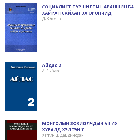
СОЦИАЛИСТ ТУРШИЛТЫН АРАНШИН БА
ХАЙРАН САЙХАН ЭХ ОРОНЧИД
Д. Юмжав
Айдас 2
А. Рыбаков
МОНГОЛЫН ЗОХИОЛЧДЫН VII ИХ
ХУРАЛД ХЭЛСЭН ҮГ
Хатгин Ц. Дамдинсүрэн