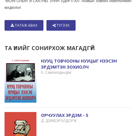
“МОНГОЛЫН УГСААТНЫ ЗҮЙН УДИРТГАЛ” номын Хэвлэн нийтлэлийн
мэдээлэл
ТАТАЖ АВАХ
ТҮГЭЭХ
ТА ҮҮНИЙГ СОНИРХОЖ МАГАДГҮЙ
НУУЦ ТОВЧООНЫ НУУЦЫГ НЭЭСЭН
ЭРДЭМТЭН ЗОХИОЛЧ
Х. Сампилдэндэв
ОРЧУУЛАХ ЭРДЭМ - 5
Д. ДЭМБЭРЭЛДОРЖ