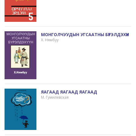
МОНГОЛЧУУДЫН УГСААТНЫ БҮРЭЛДЭХҮҮН
Х. Нямбуу
ЯАГААД ЯАГААД ЯАГААД
М. Гумилевская