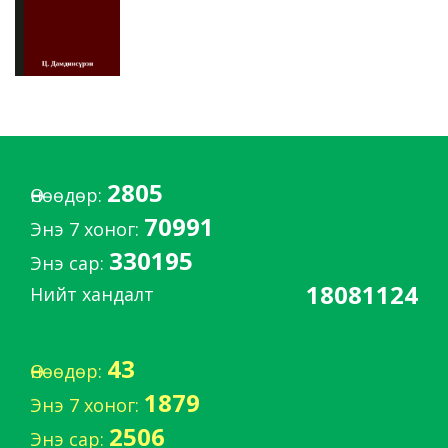
2805
Өнөөдөр:
70991
Энэ 7 хоног:
330195
Энэ сар:
18081124
Нийт хандалт
43
Өнөөдөр:
1879
Энэ 7 хоног:
2506
Энэ сар: