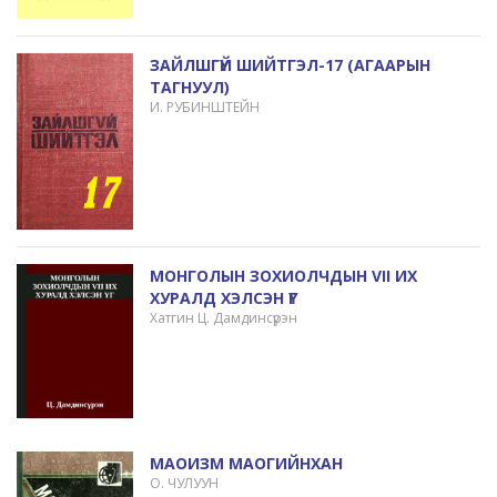
ЗАЙЛШГҮЙ ШИЙТГЭЛ-17 (АГААРЫН
ТАГНУУЛ)
И. РУБИНШТЕЙН
МОНГОЛЫН ЗОХИОЛЧДЫН VII ИХ
ХУРАЛД ХЭЛСЭН ҮГ
Хатгин Ц. Дамдинсүрэн
МАОИЗМ МАОГИЙНХАН
О. ЧУЛУУН