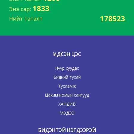
1833
Энэ сар:
178523
Нийт таталт
ҮНДСЭН ЦЭС
Нүүр хуудас
Бидний тухай
Тусламж
Цахим номын сангууд
ХАНДИВ
МЭДЭЭ
БИДЭНТЭЙ НЭГДЭЭРЭЙ