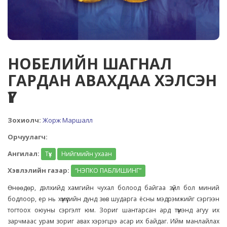
НОБЕЛИЙН ШАГНАЛ
ГАРДАН АВАХДАА ХЭЛСЭН
ҮГ
Зохиолч:
Жорж Маршалл
Орчуулагч:
Ангилал:
Түүх
Нийгмийн ухаан
Хэвлэлийн газар:
“НЭПКО ПАБЛИШИНГ”
Өнөөдөр, дэлхийд хамгийн чухал болоод байгаа зүйл бол миний
бодлоор, ер нь хүмүүсийн дунд зөв шударга ёсны мэдрэмжийг сэргээн
тогтоох оюуны сэргэлт юм. Зориг шантарсан ард түмэнд агуу их
зарчмаас урам зориг авах хэрэгцээ асар их байдаг. Ийм манлайлах