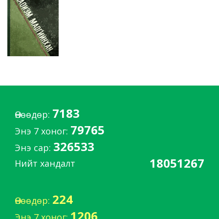
7183
Өнөөдөр:
79765
Энэ 7 хоног:
326533
Энэ сар:
18051267
Нийт хандалт
224
Өнөөдөр:
1206
Энэ 7 хоног: