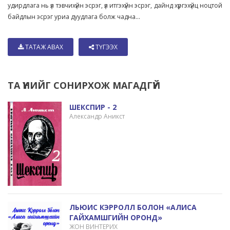
удирдлага нь үл тэвчихүйн эсрэг, үл итгэхүйн эсрэг, дайнд хүргэхүйц ноцтой
байдлын эсрэг уриа дуудлага болж чадна...
ТАТАЖ АВАХ
ТҮГЭЭХ
ТА ҮҮНИЙГ СОНИРХОЖ МАГАДГҮЙ
ШЕКСПИР - 2
Александр Аникст
ЛЬЮИС КЭРРОЛЛ БОЛОН «АЛИСА
ГАЙХАМШГИЙН ОРОНД»
ЖОН ВИНТЕРИХ