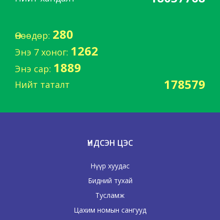
280
Өнөөдөр:
1262
Энэ 7 хоног:
1889
Энэ сар:
178579
Нийт таталт
ҮНДСЭН ЦЭС
Нүүр хуудас
Бидний тухай
Тусламж
Цахим номын сангууд