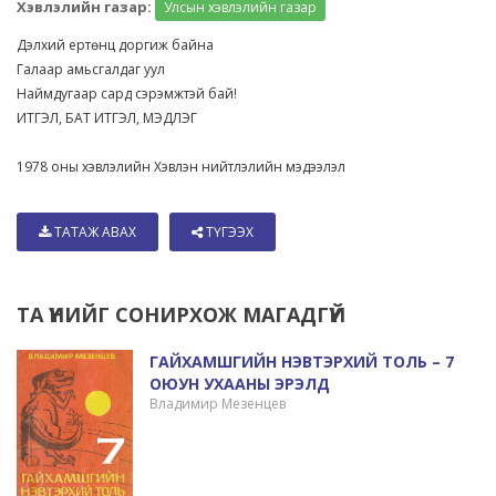
Хэвлэлийн газар:
Улсын хэвлэлийн газар
Дэлхий ертөнц доргиж байна
Галаар амьсгалдаг уул
Наймдугаар сард сэрэмжтэй бай!
ИТГЭЛ, БАТ ИТГЭЛ, МЭДЛЭГ
1978 оны хэвлэлийн Хэвлэн нийтлэлийн мэдээлэл
ТАТАЖ АВАХ
ТҮГЭЭХ
ТА ҮҮНИЙГ СОНИРХОЖ МАГАДГҮЙ
ГАЙХАМШГИЙН НЭВТЭРХИЙ ТОЛЬ – 7
ОЮУН УХААНЫ ЭРЭЛД
Владимир Мезенцев