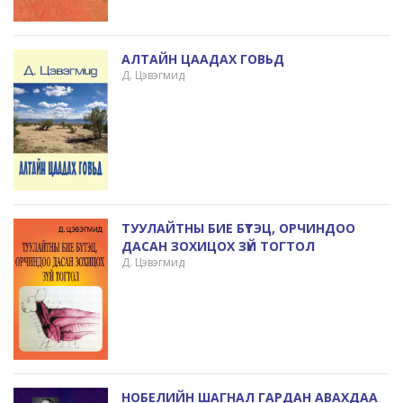
АЛТАЙН ЦААДАХ ГОВЬД
Д. Цэвэгмид
ТУУЛАЙТНЫ БИЕ БҮТЭЦ, ОРЧИНДОО
ДАСАН ЗОХИЦОХ ЗҮЙ ТОГТОЛ
Д. Цэвэгмид
НОБЕЛИЙН ШАГНАЛ ГАРДАН АВАХДАА