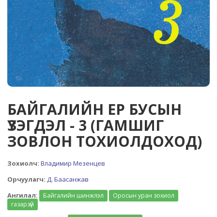
БАЙГАЛИЙН ЕР БУСЫН
ҮЗЭГДЭЛ - 3 (ГАМШИГ
ЗОВЛОН ТОХИОЛДОХОД)
Зохиолч:
Владимир Мезенцев
Орчуулагч:
Д. Баасанжав
Ангилал:
Байгалийн шинжлэл
Оросын уран зохиол
газарзүй