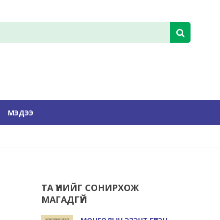
МЭДЭЭ
ТА ҮҮНИЙГ СОНИРХОЖ
МАГАДГҮЙ