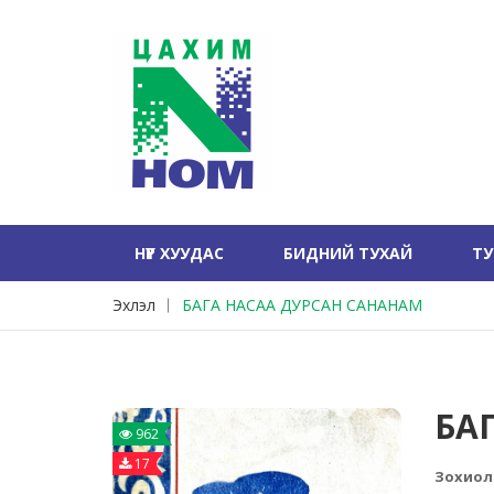
НҮҮР ХУУДАС
БИДНИЙ ТУХАЙ
Т
Эхлэл
БАГА НАСАА ДУРСАН САНАНАМ
БА
962
17
Зохиол