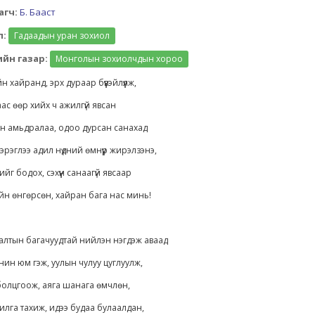
агч:
Б. Бааст
л:
Гадаадын уран зохиол
йн газар:
Монголын зохиолчдын хороо
н хайранд, эрх дураар бүүвэйлүүлж,
аас өөр хийх ч ажилгүй явсан
н амьдралаа, одоо дурсан санахад
эрэглээ адил нүдний өмнүүр жирэлзэнэ,
йг бодох, сэхүүн санаагүй явсаар
йн өнгөрсөн, хайран бага нас минь!
алтын багачуудтай нийлэн нэгдэж аваад
нин юм гэж, уулын чулуу цуглуулж,
болцгоож, аяга шанага өмчлөн,
илга тахиж, идээ будаа булаалдан,