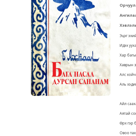
Орчуул
Ангила
Хэвлэли
Эцэг эхий
Идэх уух
Хар багы
Хаврын з
Алс хойчи
Аль хэди
Айл саах
Аятай со
Өрх гэр 
Овоо тах