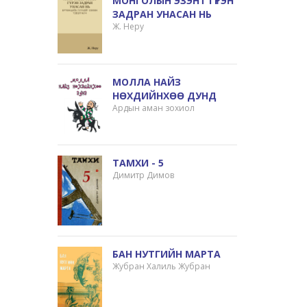
МОНГОЛЫН ЭЗЭНТ ГҮРЭН
ЗАДРАН УНАСАН НЬ
Ж. Неру
МОЛЛА НАЙЗ
НӨХДИЙНХӨӨ ДУНД
Ардын аман зохиол
ТАМХИ - 5
Димитр Димов
БАН НУТГИЙН МАРТА
Жубран Халиль Жубран