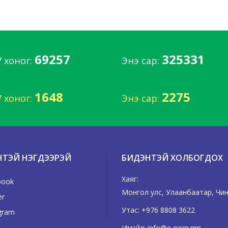
69257
325331
7 хоног:
Энэ сар:
1648
2275
7 хоног:
Энэ сар:
НТЭЙ НЭГДЭЭРЭЙ
БИДЭНТЭЙ ХОЛБОГДОХ
Хаяг:
book
Монгол улс, Улаанбаатар, Чингэ
er
Утас:
+976 8808 3622
gram
Имэйл:
info@e-nom.mn