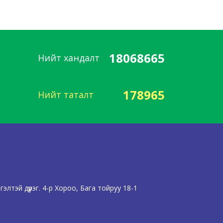
18068665
Нийт хандалт
178965
Нийт таталт
лтэй дүүрэг. 4-р Хороо, Бага тойруу 18-1