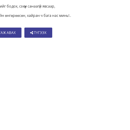
йг бодох, сэхүүн санаагүй явсаар,
йн өнгөрөөсөн, хайран ч бага нас минь!..
ТАЖ АВАХ
ТҮГЭЭХ