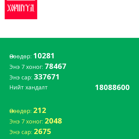
10281
Өнөөдөр:
78467
Энэ 7 хоног:
337671
Энэ сар:
18088600
Нийт хандалт
212
Өнөөдөр:
2048
Энэ 7 хоног:
2675
Энэ сар: