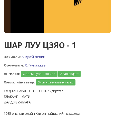
ШАР ЛУУ ЦЗЯО - 1
Зохиолч:
Андрей Левин
Орчуулагч:
X. Гунгаажав
Ангилал:
Оросын уран зохиол
Адал явдалт
Хэвлэлийн газар:
Улсын хэвлэлийн газар
СҮМД ТАНГАРАГ ӨРГӨСӨН НЬ : Удиртгал
БЛАКАНГ— МАТИ
ДАЛД ЯВУУЛЛАГА
1985 оны хэвлэлийн Хэвлэн нийтлэлийн мэдээлэл