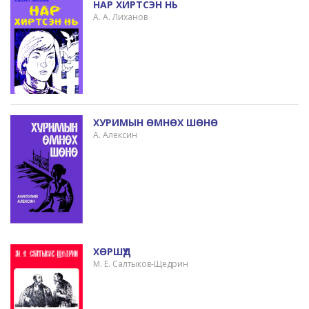
НАР ХИРТСЭН НЬ
А. А. Лиханов
ХУРИМЫН ӨМНӨХ ШӨНӨ
А. Алексин
ХӨРШҮҮД
М. Е. Салтыков-Щедрин