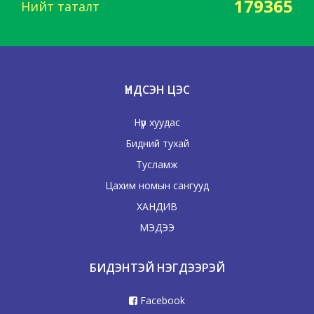
179365
Нийт таталт
ҮНДСЭН ЦЭС
Нүүр хуудас
Бидний тухай
Тусламж
Цахим номын сангууд
ХАНДИВ
МЭДЭЭ
БИДЭНТЭЙ НЭГДЭЭРЭЙ
Facebook