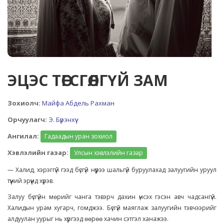
ЭЦЭС ТӨГСГӨЛГҮЙ ЗАМ
Зохиолч:
Майфа Абдель Рахман
Орчуулагч:
Э. Бүрэнхүү
Ангилал:
Гадаадын уран зохиол
Хэвлэлийн газар:
Улсын хэвлэлийн газар
— Халид, хэрэггүй гээд бүсгүй нүүрээ шальгүй буруулахад залуугийн уруул
түүний эрүүнд хүрэв.
Залуу бүсгүйн мөрийг чанга тэвэрч дахин үнсэх гэсэн авч чадсангүй.
Халидын урам хугарч, гомджээ. Бүсгүй маяглаж залуугийн тэвчээрийг
алдуулан уурыг нь хүргээд өөрөө хачин сэтгэл ханажээ.