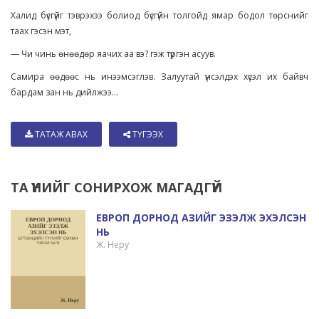
Халид бүсгүйг тэврэхээ болиод бүсгүйн толгойд ямар бодол төрснийг
таах гэсэн мэт,
— Чи чинь өнөөдөр яачих аа вэ? гэж түргэн асуув.
Самира өөдөөс нь инээмсэглэв. Залуутай үнсэлдэх хүсэл их байвч
бардам зан нь дийлжээ...
ТАТАЖ АВАХ
ТҮГЭЭХ
ТА ҮҮНИЙГ СОНИРХОЖ МАГАДГҮЙ
ЕВРОП ДОРНОД АЗИЙГ ЭЗЭЛЖ ЭХЭЛСЭН
НЬ
Ж. Неру