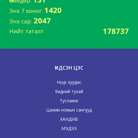
Өнөөдөр:
1420
Энэ 7 хоног:
2047
Энэ сар:
178737
Нийт таталт
ҮНДСЭН ЦЭС
Нүүр хуудас
Бидний тухай
Тусламж
Цахим номын сангууд
ХАНДИВ
МЭДЭЭ