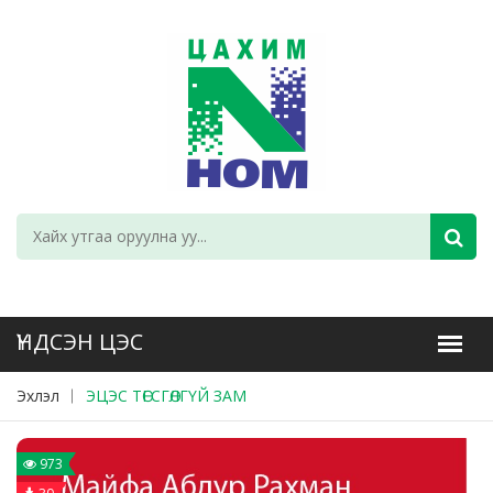
Эхлэл
ЭЦЭС ТӨГСГӨЛГҮЙ ЗАМ
973