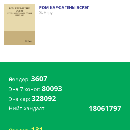
РОМ КАРФАГЕНЫ ЭСРЭГ
Ж. Неру
3607
Өнөөдөр:
80093
Энэ 7 хоног:
328092
Энэ сар:
18061797
Нийт хандалт
131