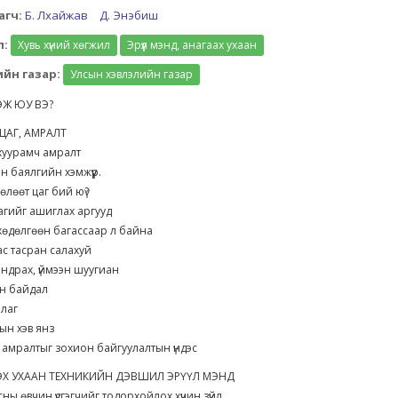
агч:
Б. Лхайжав
Д. Энэбиш
л:
Хувь хүний хөгжил
Эрүүл мэнд, анагаах ухаан
йн газар:
Улсын хэвлэлийн газар
ГЭЖ ЮУ ВЭ?
 ЦАГ, АМРАЛТ
 хуурамч амралт
н баялгийн хэмжүүр.
өлөөт цаг бий юү?
цагийг ашиглах аргууд
хөдөлгөөн багассаар л байна
ас тасран салахуй
андрах, үймээн шуугиан
ын байдал
рлаг
ын хэв янз
 амралтыг зохион байгуулалтын үндэс
Х УХААН ТЕХНИКИЙН ДЭВШИЛ ЭРҮҮЛ МЭНД
асны өвчин үүсгэгчийг тодорхойлох хүчин зүйл