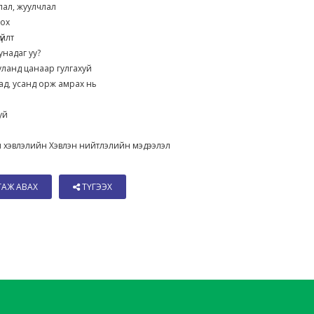
ялал, жуулчлал
олох
гүйлт
 унадаг уу?
ууланд цанаар гулгахуй
хад, усанд орж амрах нь
х
гуй
 хэвлэлийн Хэвлэн нийтлэлийн мэдээлэл
ТАЖ АВАХ
ТҮГЭЭХ