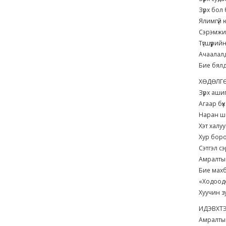
Зүрх бо
Ялимгүй 
Сэрэмжи
Түгшүүри
Ачаалалд
Бие бялд
ХӨДӨЛГ
Зүрх аши
Агаар бү
Наран 
Хэт халу
Хур бор
Сэтгэл 
Амралтын
Бие махб
«Ходоод
Хуучин 
ИДЭВХТЭ
Амралтын