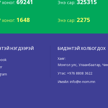
69241
325315
7 хоног:
Энэ сар:
1648
2275
7 хоног:
Энэ сар:
НТЭЙ НЭГДЭЭРЭЙ
БИДЭНТЭЙ ХОЛБОГДОХ
Хаяг:
book
Монгол улс, Улаанбаатар, Чингэ
er
Утас:
+976 8808 3622
gram
Имэйл:
info@e-nom.mn