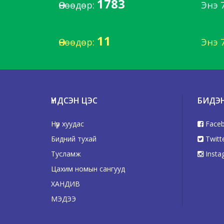
1783
Өнөөдөр:
Энэ 
11
Өнөөдөр:
Энэ 
ҮНДСЭН ЦЭС
БИДЭ
Нүүр хуудас
Face
Бидний тухай
Twitt
Тусламж
Insta
Цахим номын сангууд
ХАНДИВ
МЭДЭЭ