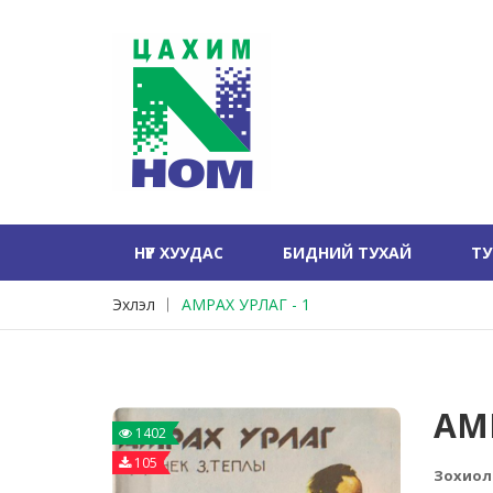
НҮҮР ХУУДАС
БИДНИЙ ТУХАЙ
Т
Эхлэл
АМРАХ УРЛАГ - 1
АМР
1402
105
Зохиол