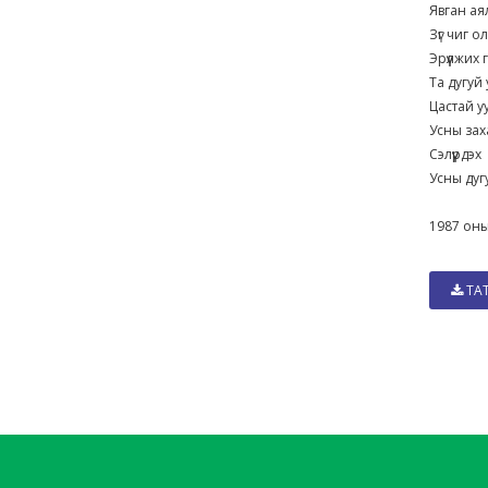
Явган а
Зүг чиг 
Эрүүлжих 
Та дугуй
Цастай 
Усны за
Сэлүүрдэ
Усны ду
1987 оны
ТА