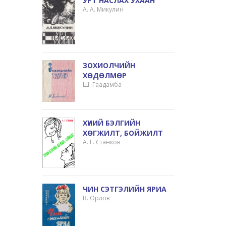
УРТ НАСЛАХ УХААН
А. А. Микулин
ЗОХИОЛЧИЙН
ХӨДӨЛМӨР
Ш. Гаадамба
ХҮНИЙ БЭЛГИЙН
ХӨГЖИЛТ, БОЙЖИЛТ
А. Г. Станков
ЧИН СЭТГЭЛИЙН ЯРИА
В. Орлов