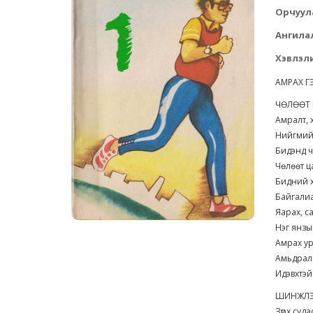
Орчуул
Ангила
Хэвлэли
АМРАХ 
ЧӨЛӨӨТ
Амралт,
Нийгмий
Бидэнд ч
Чөлөөт 
Бидний 
Байгали
Яарах, с
Нэг янз
Амрах у
Амьдрал
Идэвхтэй
ШИНЖЛЭ
Зүрх суд