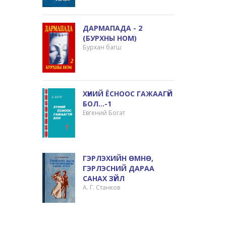
ДАРМАПАДА - 2
(БУРХНЫ HOM)
Бурхан багш
ХҮНИЙ ЁСНООС ГАЖААГҮЙ
БОЛ...-1
Евгений Богат
ГЭРЛЭХИЙН ӨМНӨ,
ГЭРЛЭСНИЙ ДАРАА
САНАХ ЗҮЙЛ
А. Г. Станков