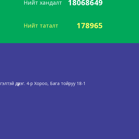
18068649
Нийт хандалт
178965
Нийт таталт
лтэй дүүрэг. 4-р Хороо, Бага тойруу 18-1