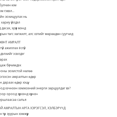
л булчин юм
юм гэвэл...
йн зохицуулах нь
йн хариу үйлдэл
 дасах, эрүүл мэнд
рын төгс хөгжилт, алс хэтийг мөрөөдөн суугчид
ӨӨНТ АМРАЛТ
ггүй ажиллах ёсгүй
х дэлхийг эзэлдэг
шарах
уцаж бүгчимдэх
ооны зохистой нөлөө
сэргээсэн амралтын өдөр
 дараах өдөр хэцүү
од хэчнээн хэмжээний энерги зарцуулдаг вэ?
оор ороод зүрхэнд хүрнэ»
зуршлаасаа салъя
Й АМРАЛТЫН АРГА ХЭРЭГСЭЛ, ХЭЛБЭРҮҮД
 түр зуурын хэмжүүр