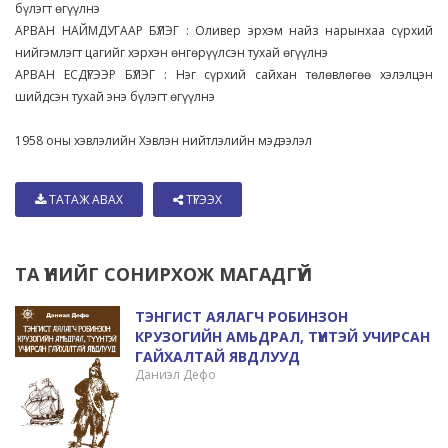
бүлэгт өгүүлнэ
АРВАН НАЙМДУГААР БҮЛЭГ : Оливер эрхэм найз нарынхаа сүрхий
нийгэмлэгт цагийг хэрхэн өнгөрүүлсэн тухай өгүүлнэ
АРВАН ЕСДҮГЭЭР БҮЛЭГ : Нэг сүрхий сайхан төлөвлөгөө хэлэлцэн
шийдсэн тухай энэ бүлэгт өгүүлнэ
1958 оны хэвлэлийн Хэвлэн нийтлэлийн мэдээлэл
ТАТАЖ АВАХ
ТҮГЭЭХ
ТА ҮҮНИЙГ СОНИРХОЖ МАГАДГҮЙ
ТЭНГИСТ АЯЛАГЧ РОБИНЗОН
КРУЗОГИЙН АМЬДРАЛ, ТҮҮНТЭЙ УЧИРСАН
ГАЙХАЛТАЙ ЯВДЛУУД
Даниэл Дефо