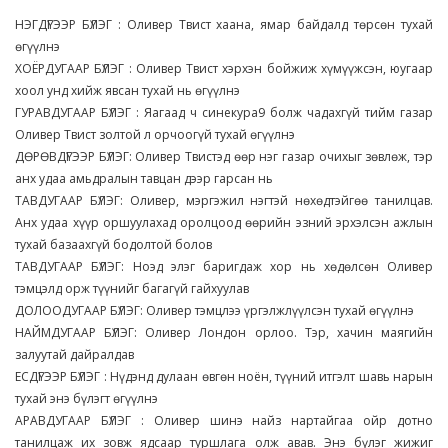
НЭГДҮГЭЭР БҮЛЭГ : Оливер Твист хаана, ямар байдалд төрсөн тухай
өгүүлнэ
ХОЁРДУГААР БҮЛЭГ : Оливер Твист хэрхэн бойжиж хүмүүжсэн, юугаар
хоол унд хийж явсан тухай нь өгүүлнэ
ГУРАВДУГААР БҮЛЭГ : Яагаад ч синекура9 болж чадахгүй тийм газар
Оливер Твист золтой л орчоогүй тухай өгүүлнэ
ДӨРӨВДҮГЭЭР БҮЛЭГ: Оливер Твистэд өөр нэг газар очихыг зөвлөж, тэр
анх удаа амьдралын тавцан дээр гарсан нь
ТАВДУГААР БҮЛЭГ: Оливер, мэргэжил нэгтэй нөхөдтэйгөө танилцав.
Анх удаа хүүр оршуулахад оролцоод өөрийн эзний эрхэлсэн ажлын
тухай базаахгүй бодолтой болов
ТАВДУГААР БҮЛЭГ: Ноэд элэг баригдаж хор нь хөдөлсөн Оливер
тэмцэлд орж түүнийг багагүй гайхуулав
ДОЛООДУГААР БҮЛЭГ: Оливер тэмцлээ үргэлжлүүлсэн тухай өгүүлнэ
НАЙМДУГААР БҮЛЭГ: Оливер Лондон орлоо. Тэр, хачин маягийн
залуутай дайралдав
ЕСДҮГЭЭР БҮЛЭГ : Нүдэнд дулаан өвгөн ноён, түүний итгэлт шавь нарын
тухай энэ бүлэгт өгүүлнэ
АРАВДУГААР БҮЛЭГ : Оливер шинэ найз нартайгаа ойр дотно
танилцаж их зовж ядсаар туршлага олж авав. Энэ бүлэг жижиг