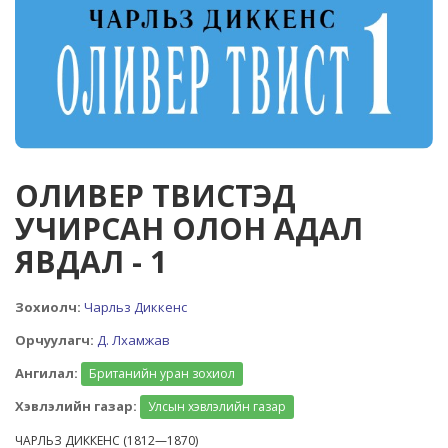
ОЛИВЕР ТВИСТЭД
УЧИРСАН ОЛОН АДАЛ
ЯВДАЛ - 1
Зохиолч:
Чарльз Диккенс
Орчуулагч:
Д. Лхамжав
Ангилал:
Британийн уран зохиол
Хэвлэлийн газар:
Улсын хэвлэлийн газар
ЧАРЛЬЗ ДИККЕНС (1812—1870)