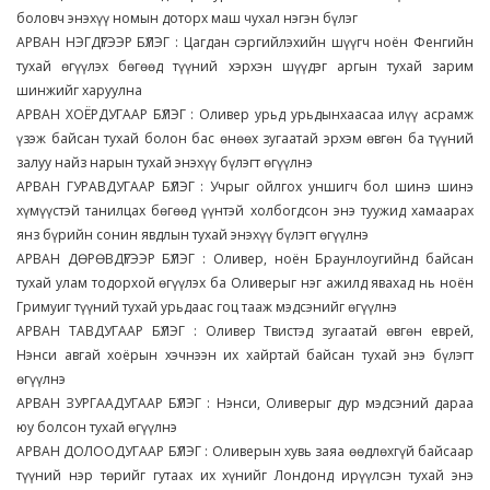
боловч энэхүү номын доторх маш чухал нэгэн бүлэг
АРВАН НЭГДҮГЭЭР БҮЛЭГ : Цагдан сэргийлэхийн шүүгч ноён Фенгийн
тухай өгүүлэх бөгөөд түүний хэрхэн шүүдэг аргын тухай зарим
шинжийг харуулна
АРВАН ХОЁРДУГААР БҮЛЭГ : Оливер урьд урьдынхаасаа илүү асрамж
үзэж байсан тухай болон бас өнөөх зугаатай эрхэм өвгөн ба түүний
залуу найз нарын тухай энэхүү бүлэгт өгүүлнэ
АРВАН ГУРАВДУГААР БҮЛЭГ : Учрыг ойлгох уншигч бол шинэ шинэ
хүмүүстэй танилцах бөгөөд үүнтэй холбогдсон энэ туужид хамаарах
янз бүрийн сонин явдлын тухай энэхүү бүлэгт өгүүлнэ
АРВАН ДӨРӨВДҮГЭЭР БҮЛЭГ : Оливер, ноён Браунлоугийнд байсан
тухай улам тодорхой өгүүлэх ба Оливерыг нэг ажилд явахад нь ноён
Гримуиг түүний тухай урьдаас гоц тааж мэдсэнийг өгүүлнэ
АРВАН ТАВДУГААР БҮЛЭГ : Оливер Твистэд зугаатай өвгөн еврей,
Нэнси авгай хоёрын хэчнээн их хайртай байсан тухай энэ бүлэгт
өгүүлнэ
АРВАН ЗУРГААДУГААР БҮЛЭГ : Нэнси, Оливерыг дур мэдсэний дараа
юу болсон тухай өгүүлнэ
АРВАН ДОЛООДУГААР БҮЛЭГ : Оливерын хувь заяа өөдлөхгүй байсаар
түүний нэр төрийг гутаах их хүнийг Лондонд ирүүлсэн тухай энэ