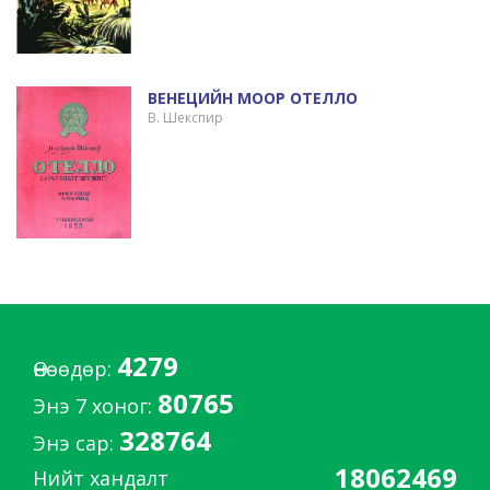
ВЕНЕЦИЙН МООР ОТЕЛЛО
В. Шекспир
4279
Өнөөдөр:
80765
Энэ 7 хоног:
328764
Энэ сар:
18062469
Нийт хандалт