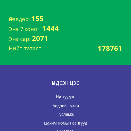
155
Өнөөдөр:
1444
Энэ 7 хоног:
2071
Энэ сар:
178761
Нийт таталт
ҮНДСЭН ЦЭС
Нүүр хуудас
Бидний тухай
Тусламж
Цахим номын сангууд