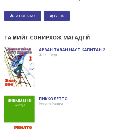
ТАТАЖ АВАХ
ТҮГЭЭХ
ТА ҮҮНИЙГ СОНИРХОЖ МАГАДГҮЙ
АРВАН ТАВАН НАСТ КАПИТАН 2
Жюль Верн
ПИККОЛЕТТО
Ренато Рашел