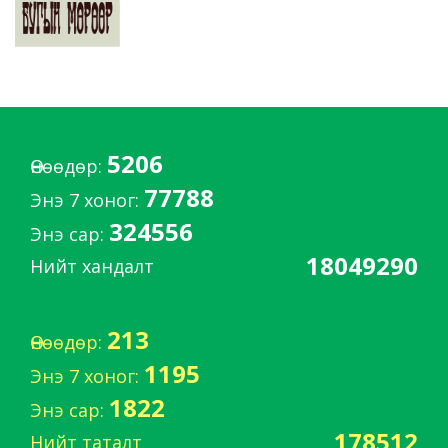
5206
Өнөөдөр:
77788
Энэ 7 хоног:
324556
Энэ сар:
18049290
Нийт хандалт
213
Өнөөдөр:
1195
Энэ 7 хоног:
1822
Энэ сар:
178512
Нийт таталт