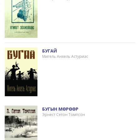
БУГАЙ
Мигель Анхель Астуриас
БУГЫН МӨРӨӨР
Эрнест Сетон Томпсон