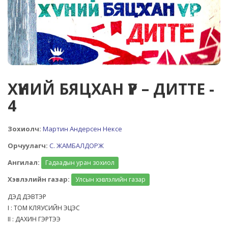
ХҮНИЙ БЯЦХАН ҮР – ДИТТЕ -
4
Зохиолч:
Мартин Андерсен Нексе
Орчуулагч:
С. ЖАМБАЛДОРЖ
Ангилал:
Гадаадын уран зохиол
Хэвлэлийн газар:
Улсын хэвлэлийн газар
ДЭД ДЭВТЭР
I : ТОМ КЛЯУСИЙН ЭЦЭС
II : ДАХИН ГЭРТЭЭ