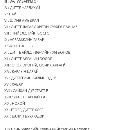
III : ЗАЛУУ БАККЕГОР
IV : ДИТТЕ НАРЛАХУЙ
V : НАЙР
VI : ШИНЭ АМЬДРАЛ
VII : ДИТТЕ ЯАГААД ХҮНТЭЙ СУУХГҮЙ БАЙНА?
VIII : НИЙСЛЭЛИЙН БОСГО
IX : АСРАМЖИЙН ГАЗАР
X : «ЛХА ТЭНГЭР»
XI : ДИТТЕ АЙЛД «ӨӨРИЙН» ХҮН БОЛОВ
XII : ДИТТЕ АЯГАЧИН БОЛОВ
XIII : ОРОХ ОРОНГҮЙ, ООЧИХ АЯГАГҮЙ
XIV : КАРЛЫН ЦАРАЙ
XV : ДИТТЕГИЙН АЖЛЫН ӨДӨР
XVI : ХАВАР
XVII : САЙХАН ДУРСГАЛТ ҮЕ
XVIII : ДИТТЕ САРНАЙ ТҮҮВ
XIX : НОХОЙ
XX : ГЕОРГ, ДИТТЕ ХОЁР
XXI : ЦАЛИН БУУХ ӨДӨР
1971 оны хэвлэлийнХэвлэн нийтлэлийн мэдээлэл