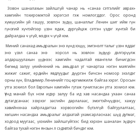
Зовон шаналахын зайлшгүй чанар нь «санаа сэтгэлийг аврах»
хамгийн тохиромжтой хэрэгсэл гэж номлогддог. Орос оронд
хүмүүсийн уй гашуу, зовлон зүдүү, шаналлыг Ленин шиг ийм гүн
гүнзгий хүчтэйгээр үзэн ядаж, дургүйцэж сэтгэн үздэг хүнтэй би
дайралдаа ч үгүй, мэдэх ч үгүй юм.
Миний санахад амьдралын энэ хүнд хэцүү, эмгэнэлт талыг үзэн яддаг
энэ үзэл санаа энэ хорсол нь зовлон зүдүүр дэлгэрүүлж
алдаршуулахын үүднээс хамгийн чадалтай евангели бичигдсэн
бөгөөд залуу үеийнхний нь амьдрал уг чанартаа нэгэн маягийн
жижиг сажиг, ердийн явдлуудыг дүүргэн бичсэн номоор эхэлдэг
орны хүн, Владимир Ленинийг гоц өргөмжилж байгаа хэрэг. Оросын
утга зохиол бол Европын хамгийн гутаж гунигласан утга зохиол юм.
Үүнд манай бүх ном идэр залуу ба ид хав насандаа ухаан санаа
дутагдсанаас эзэрхэг засгийн дарлалаас, эмэгтэйчүүдээс, хажуу
хавийнхнаа хайрладагтаа хорвоогийн бүтэлгүй байгуулалтаас,
хөгшин насандаа амьдралыг алдаатай ухамсарласнаас шүд дутмаг,
ходоод муугаас, үхэхийн зайлшгүйгээс бид хэрхэн шаналан зүдэрч
байгаа тухай нэгэн янзын л сэдэвтэй бичдэг юм.