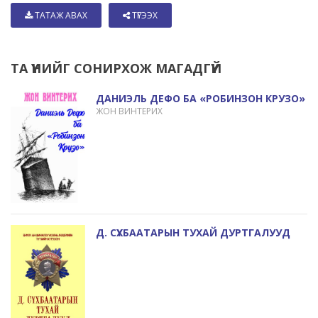
ТАТАЖ АВАХ
ТҮГЭЭХ
ТА ҮҮНИЙГ СОНИРХОЖ МАГАДГҮЙ
ДАНИЭЛЬ ДЕФО БА «РОБИНЗОН КРУЗО»
ЖОН ВИНТЕРИХ
Д. СҮХБААТАРЫН ТУХАЙ ДУРТГАЛУУД