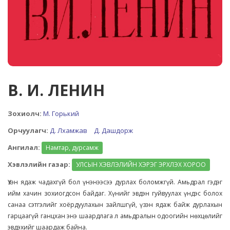
В. И. ЛЕНИН
Зохиолч:
М. Горький
Орчуулагч:
Д. Лхамжав
Д. Дашдорж
Ангилал:
Намтар, дурсамж
Хэвлэлийн газар:
УЛСЫН ХЭВЛЭЛИЙН ХЭРЭГ ЭРХЛЭХ ХОРОО
Үзэн ядаж чадахгүй бол үнэнээсээ дурлах боломжгүй. Амьдрал гэдэг
ийм хачин зохиогдсон байдаг. Хүнийг эвдэн гуйвуулах үндэс болох
санаа сэтгэлийг хоёрдуулахын зайлшгүй, үзэн ядаж байж дурлахын
гарцаагүй ганцхан энэ шаардлага л амьдралын одоогийн нөхцөлийг
эвдэхийг шаардаж байна.