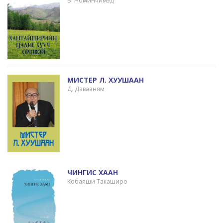
Б. Номинчимэд
МИСТЕР Л. ХУУШААН
Д. Давааням
ЧИНГИС ХААН
Кобаяши Такаширо