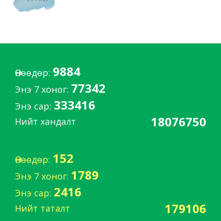
9884
Өнөөдөр:
77342
Энэ 7 хоног:
333416
Энэ сар:
18076750
Нийт хандалт
152
Өнөөдөр:
1789
Энэ 7 хоног:
2416
Энэ сар:
179106
Нийт таталт