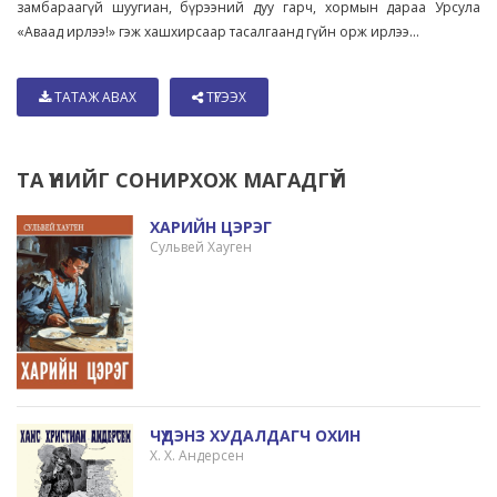
замбараагүй шуугиан, бүрээний дуу гарч, хормын дараа Урсула
«Аваад ирлээ!» гэж хашхирсаар тасалгаанд гүйн орж ирлээ...
ТАТАЖ АВАХ
ТҮГЭЭХ
ТА ҮҮНИЙГ СОНИРХОЖ МАГАДГҮЙ
ХАРИЙН ЦЭРЭГ
Сульвей Хауген
ЧҮДЭНЗ ХУДАЛДАГЧ ОХИН
Х. Х. Андерсен