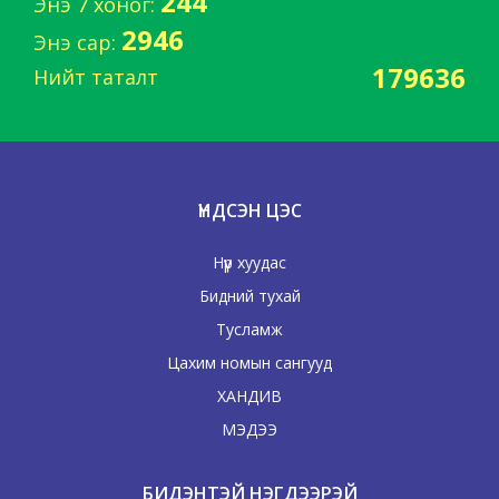
244
Энэ 7 хоног:
2946
Энэ сар:
179636
Нийт таталт
ҮНДСЭН ЦЭС
Нүүр хуудас
Бидний тухай
Тусламж
Цахим номын сангууд
ХАНДИВ
МЭДЭЭ
БИДЭНТЭЙ НЭГДЭЭРЭЙ