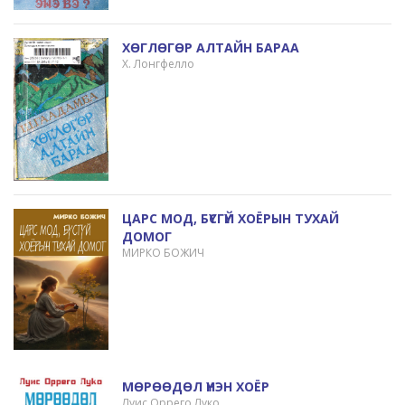
ХӨГЛӨГӨР АЛТАЙН БАРАА
Х. Лонгфелло
ЦАРС МОД, БҮСГҮЙ ХОЁРЫН ТУХАЙ
ДОМОГ
МИРКО БОЖИЧ
МӨРӨӨДӨЛ ҮНЭН ХОЁР
Луис Оррего Луко