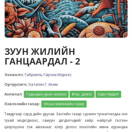
ЗУУН ЖИЛИЙН
ГАНЦААРДАЛ - 2
Зохиолч:
Габриель Гарсиа Маркес
Орчуулагч:
Хатагин Г. Аким
Ангилал:
Гадаадын уран зохиол
Үлгэр, домог
Адал явдалт
Хэвлэлийн газар:
Улсын хэвлэлийн газар
Тавдугаар сард дайн дуусав. Засгийн газар сүржин тунхаглалдаа энэ
тухай мэдэгдэхээс, самуун дэгдээгчдийг хайр найргүй гэсгээн
цээрлүүлнэ гэж амлахаас хоёр долоо хоногийн өмнө хурандаа