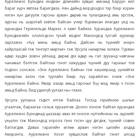
Аурелиано Буэндиа индиан домчийн хувцас өмсөөд баруун хил
бараг хүрч явтлаа баригджээ. Аян дайнд мордохдоо тэр бээр хорин
нэгэн хүн дагуулж гарсны арван дөрөв нь тулалдаанд амь эрстэж,
зургаа нь шархтай хэвтэж байсан учир бүрмөсөн ялагдах үед нь
хурандаа Геринельдо Маркес л хамт байжээ. Хурандаа Аурелиано
Буэндиагийн олзлогдсон тухай мэдээг Макондод тусгай хуулиар
зарлажээ. «Хүү минь амьд байна. Дайсан нь түүнийг энэрч
хайрлаасай гэж тэнгэрт мөргөе» гэж Урсула нөхөртөө хэлжээ. Гурван
өдөр хүүдээ зовон уйлаад, дөрөв дэх өдөр нь гал зууханд чавганы
чанамал бэлтгэж байтлаа гэнэт хажуудаа түүний дуу гарахыг тов
тодхон сонсжээ. «Энэ Аурелиано байна» гэж хашхираад, үүнийгээ
нөхөртөө хэлэх гэж туулайн бөөр лүү харайлган очиж «Энэ
Аурелиано байна. Ямар азаар амьд гарсныг бүү мэд, ямар ч гэсэн
амьд байна, бид удахгүй уулзах нь» гэжээ.
Урсула уулзана гэдэгт итгэж байлаа. Тэгээд гэрийнхээ шалыг
угаалгаж, бараагаа сольж хураалгав. Долоо хонож байтал хурандаа
Аурелиано Буэндиад цаазаар авах ял оноож нутгийнхны нь зүрхийг
үхүүлэх гэж Макондод хороох гэнэ гэсэн цуу дэгдэж, түүний совин
батлагдав. Даваа гарагийн өглөө арван нэгэн цагийн алдад
Амаранта, Аурелиано Хосег хувцаслаж байтал гэнэт алсад