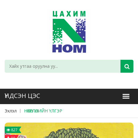
Эхлэл
НӨХӨРЛӨЛИЙН ҮЛГЭР
827