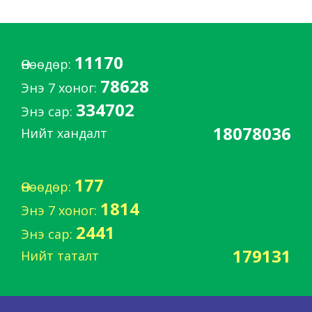
11170
Өнөөдөр:
78628
Энэ 7 хоног:
334702
Энэ сар:
18078036
Нийт хандалт
177
Өнөөдөр:
1814
Энэ 7 хоног:
2441
Энэ сар:
179131
Нийт таталт