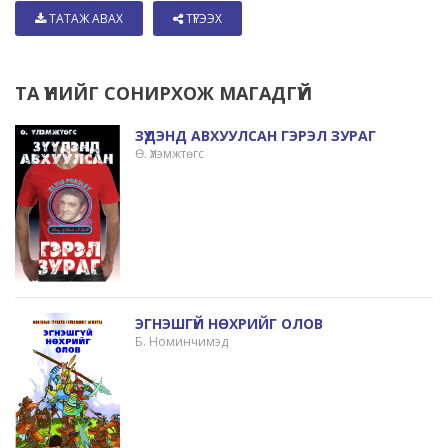
ТАТАЖ АВАХ
ТҮГЭЭХ
ТА ҮҮНИЙГ СОНИРХОЖ МАГАДГҮЙ
ЗҮҮДЭНД АВХУУЛСАН ГЭРЭЛ ЗУРАГ
Ө. Үлэмжтөгс
ЭГНЭШГҮЙ НӨХРИЙГ ОЛОВ
Б. Номинчимэд