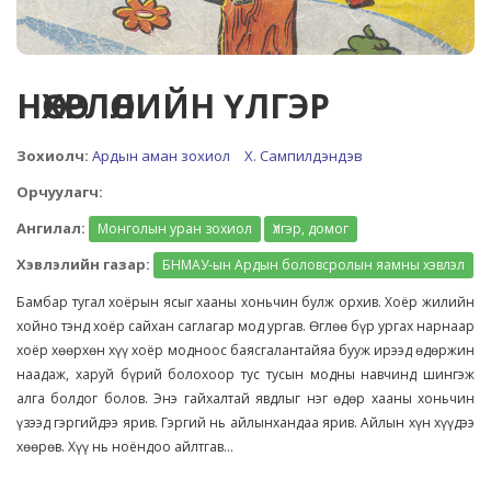
НӨХӨРЛӨЛИЙН ҮЛГЭР
Зохиолч:
Ардын аман зохиол
Х. Сампилдэндэв
Орчуулагч:
Ангилал:
Монголын уран зохиол
Үлгэр, домог
Хэвлэлийн газар:
БНМАУ-ын Ардын боловсролын яамны хэвлэл
Бамбар тугал хоёрын ясыг хааны хоньчин булж орхив. Хоёр жилийн
хойно тэнд хоёр сайхан саглагар мод ургав. Өглөө бүр ургах нарнаар
хоёр хөөрхөн хүү хоёр модноос баясгалантайяа бууж ирээд өдөржин
наадаж, харуй бүрий болохоор тус тусын модны навчинд шингэж
алга болдог болов. Энэ гайхалтай явдлыг нэг өдөр хааны хоньчин
үзээд гэргийдээ ярив. Гэргий нь айлынхандаа ярив. Айлын хүн хүүдээ
хөөрөв. Хүү нь ноёндоо айлтгав...