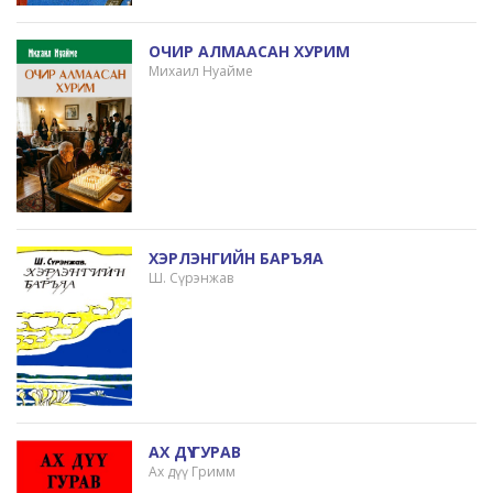
ОЧИР АЛМААСАН ХУРИМ
Михаил Нуайме
ХЭРЛЭНГИЙН БАРЪЯА
Ш. Сүрэнжав
АХ ДҮҮ ГУРАВ
Ах дүү Гримм