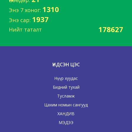
Өнөөдөр:
1310
Энэ 7 хоног:
1937
Энэ сар:
178627
Нийт таталт
ҮНДСЭН ЦЭС
Нүүр хуудас
Бидний тухай
Тусламж
Цахим номын сангууд
ХАНДИВ
МЭДЭЭ