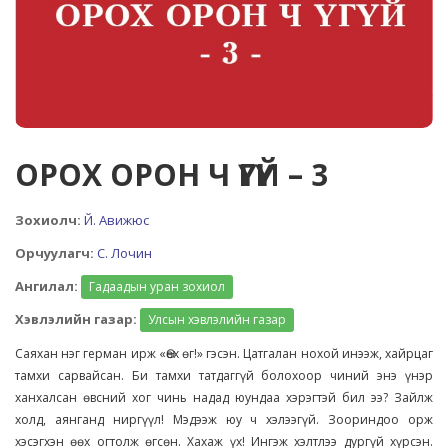
ОРОХ ОРОН Ч ҮГҮЙ – 3
Зохиолч:
Й. Авижюс
Орчуулагч:
С. Лочин
Ангилал:
Гадаадын уран зохиол
Хэвлэлийн газар:
Улсын хэвлэлийн газар
Саяхан нэг герман ирж «Өөх өг!» гэсэн. Цатгалан нохой инээж, хайрцаг
тамхи сарвайсан. Би тамхи татдаггүй болохоор чиний энэ үнэр
ханхалсан өвсний хог чинь надад юундаа хэрэгтэй бил ээ? Зайлж
холд, аянганд ниргүүл! Мэдээж юу ч хэлээгүй. Зоориндоо орж
хэсэгхэн өөх огтолж өгсөн. Хахаж үх! Ингэж хэлтлээ дургүй хүрсэн.