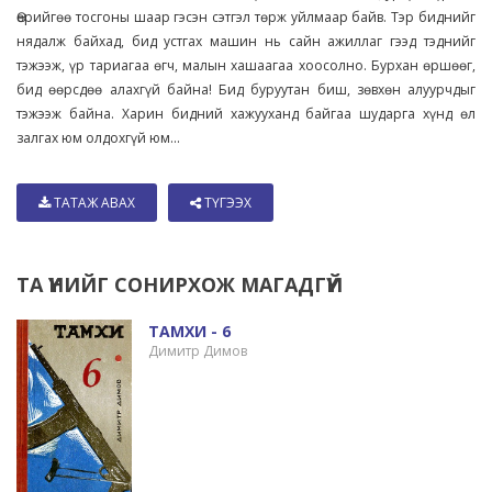
Өөрийгөө тосгоны шаар гэсэн сэтгэл төрж уйлмаар байв. Тэр биднийг
нядалж байхад, бид устгах машин нь сайн ажиллаг гээд тэднийг
тэжээж, үр тариагаа өгч, малын хашаагаа хоосолно. Бурхан өршөөг,
бид өөрсдөө алахгүй байна! Бид буруутан биш, зөвхөн алуурчдыг
тэжээж байна. Харин бидний хажууханд байгаа шударга хүнд өл
залгах юм олдохгүй юм...
ТАТАЖ АВАХ
ТҮГЭЭХ
ТА ҮҮНИЙГ СОНИРХОЖ МАГАДГҮЙ
ТАМХИ - 6
Димитр Димов