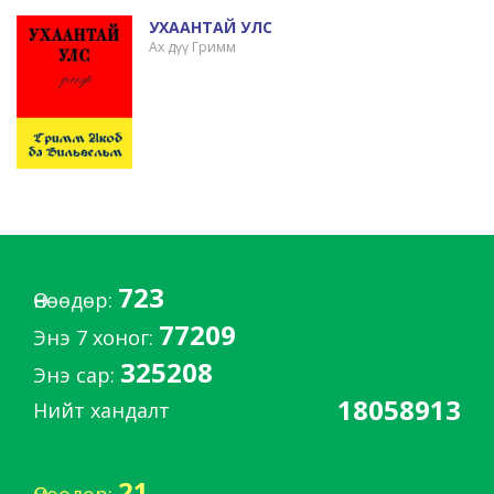
УХААНТАЙ УЛС
Ах дүү Гримм
723
Өнөөдөр:
77209
Энэ 7 хоног:
325208
Энэ сар:
18058913
Нийт хандалт
21