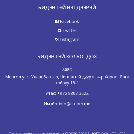
БИДЭНТЭЙ НЭГДЭЭРЭЙ
Facebook
Twitter
Instagram
БИДЭНТЭЙ ХОЛБОГДОХ
Хаяг:
Монгол улс, Улаанбаатар, Чингэлтэй дүүрэг. 4-р Хороо, Бага
тойруу 18-1
Утас:
+976 8808 3622
Имэйл:
info@e-nom.mn
Бүх эрх хуулиар хамгаалагдсан © 2020-2026 | ЦОГТ ОХИН ТЭНГЭР