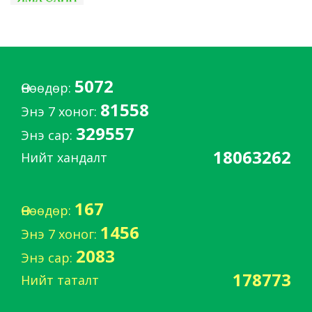
5072
Өнөөдөр:
81558
Энэ 7 хоног:
329557
Энэ сар:
18063262
Нийт хандалт
167
Өнөөдөр:
1456
Энэ 7 хоног:
2083
Энэ сар:
178773
Нийт таталт