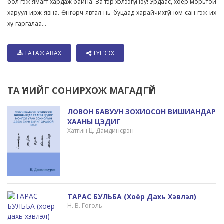
бол гэж ямагт хардаж байна. За тэр хэлээгүй юу! Урдаас, хоёр морьтой
харуул ирж явна. Өнгөрч явтал нь буцаад харайчихгүй юм сан гэж их
хүч гаргалаа...
ТАТАЖ АВАХ
ТҮГЭЭХ
ТА ҮҮНИЙГ СОНИРХОЖ МАГАДГҮЙ
ЛОВОН БАВУУН ЗОХИОСОН ВИШИАНДАР
ХААНЫ ЦЭДИГ
Хатгин Ц. Дамдинсүрэн
ТАРАС БУЛЬБА (хоёр Дахь Хэвлэл)
Н. В. Гоголь