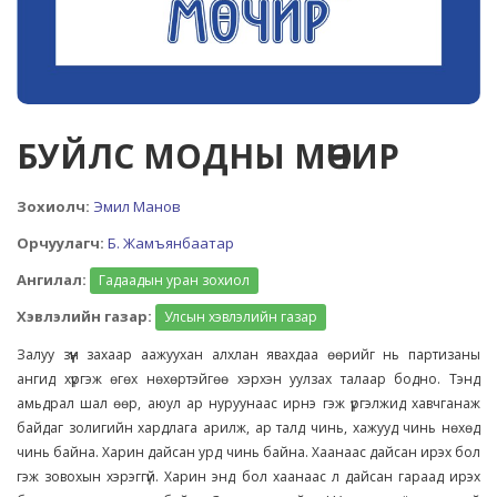
БУЙЛС МОДНЫ МӨЧИР
Зохиолч:
Эмил Манов
Орчуулагч:
Б. Жамъянбаатар
Ангилал:
Гадаадын уран зохиол
Хэвлэлийн газар:
Улсын хэвлэлийн газар
Залуу зүүн захаар аажуухан алхлан явахдаа өөрийг нь партизаны
ангид хүргэж өгөх нөхөртэйгөө хэрхэн уулзах талаар бодно. Тэнд
амьдрал шал өөр, аюул ар нуруунаас ирнэ гэж үргэлжид хавчганаж
байдаг золигийн хардлага арилж, ар талд чинь, хажууд чинь нөхөд
чинь байна. Харин дайсан урд чинь байна. Хаанаас дайсан ирэх бол
гэж зовохын хэрэггүй. Харин энд бол хаанаас л дайсан гараад ирэх