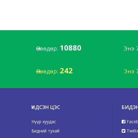
10880
Өнөөдөр:
Энэ 
242
Өнөөдөр:
Энэ 
ҮНДСЭН ЦЭС
БИДЭ
Нүүр хуудас
Face
Бидний тухай
Twitt