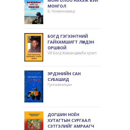
МОНГОЛОО НЭХЭЖ БУЙ
МОНГОЛ
Б. Номинчимэд
БОГД ГЭГЭЭНТНИЙ
ГАЙХАМШИГТ ЛҮНДЭН
ОРШВОЙ
VIII Богд Жавзандамба хутагт
ЭРДЭНИЙН САН
СУБАШИД
Гунгаажалцан
ДОГШИН НОЁН
ХУТАГТЫН СУРГААЛ
СЭТГЭЛИЙГ АМРААГЧ