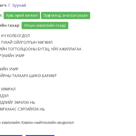
агч:
Г. Зуунай
л:
Хувь хүний хөгжил
Эрүүл мэнд, анагаах ухаан
йн газар:
Улсын хэвлэлийн газар
 АЧ ХОЛБОГДОЛ
 ТУХАЙ ОЙЛГОЛТЫН ХӨГЖИЛ
ИЙН ТОГТОЛЦООНЫ БҮТЭЦ, ҮЙЛ АЖИЛЛАГАА
ҮРЭХИЙН УЧИР
ХИЙН УЧИР
НОЙРНЫ ТАЛААРХ ШИНЭ БАРИМТ
З
 ХЯМРАЛ
ҮЙДЭЛ
ЙДЛИЙГ ЭМЧЛЭХ НЬ
ЯМРАХААС СЭРГИЙЛЭХ НЬ
 хэвлэлийн Хэвлэн нийтлэлийн мэдээлэл