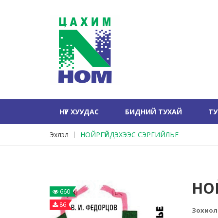
НҮҮР ХУУДАС
БИДНИЙ ТУХАЙ
Т
Эхлэл
НОЙРГҮЙДЭХЭЭС СЭРГИЙЛЬЕ
НО
660
86
Зохиол