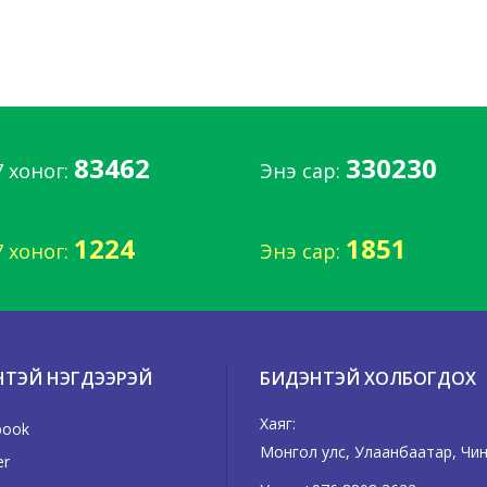
83462
330230
7 хоног:
Энэ сар:
1224
1851
7 хоног:
Энэ сар:
НТЭЙ НЭГДЭЭРЭЙ
БИДЭНТЭЙ ХОЛБОГДОХ
Хаяг:
book
Монгол улс, Улаанбаатар, Чинг
er