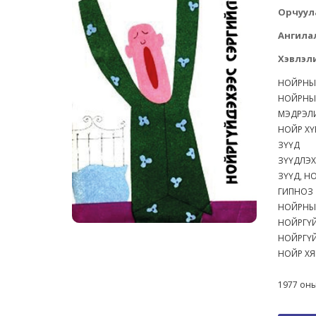
Орчуул
Ангила
Хэвлэли
НОЙРНЫ
НОЙРНЫ
МЭДРЭЛ
НОЙР Х
ЗҮҮД
ЗҮҮДЛЭ
ЗҮҮД, 
ГИПНО
НОЙРНЫ
НОЙРГ
НОЙРГҮ
НОЙР Х
1977 оны