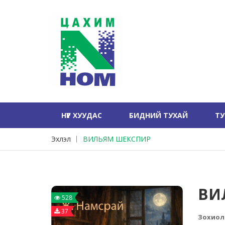
НҮҮР ХУУДАС
БИДНИЙ ТУХАЙ
Т
Эхлэл
ВИЛЬЯМ ШЕКСПИР
ВИ
528
37
Зохиол