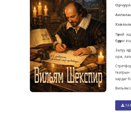
Орчуул
Ангила
Хэвлэли
Түүний 
бүдүүлэг ё
Залуу хү
орж, лат
Стретфо
театрын
хардаг б
Вильям Ш
ТА