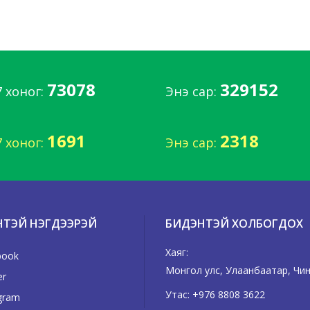
73078
329152
7 хоног:
Энэ сар:
1691
2318
7 хоног:
Энэ сар:
НТЭЙ НЭГДЭЭРЭЙ
БИДЭНТЭЙ ХОЛБОГДОХ
Хаяг:
book
Монгол улс, Улаанбаатар, Чингэ
er
Утас:
+976 8808 3622
gram