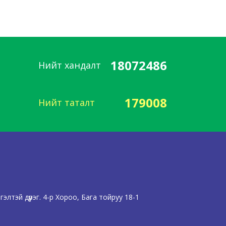
18072486
Нийт хандалт
179008
Нийт таталт
лтэй дүүрэг. 4-р Хороо, Бага тойруу 18-1