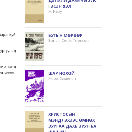
ДЭЛХИЙ ДАХИНЫ УЛС
ГЭСЭН ҮЗЭЛ
Ж. Неру
харанхуй
БУГЫН МӨРӨӨР
Эрнест Сетон Томпсон
сургуульд
чир тэнд
ШАР НОХОЙ
сонирхон
Жорж Сименон
ХРИСТОСЫН
МЭНДЛЭХЭЭС ӨМНӨХ
ЗУРГАА ДАХЬ ЗУУН БА
ШАШИН