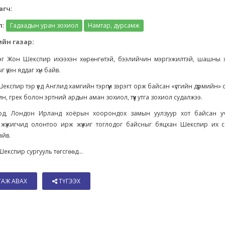
агч:
л:
Гадаадын уран зохиол
Намтар, дурсамж
йн газар:
эцэг Жон Шекспир ихээхэн хөрөнгөтэй, бээлийчин мэргэжилтэй, шашны 
сыг үзэн яддаг хүн байв.
ү Шекспир тэр үед Англид хамгийн тэргүүн зэрэгт орж байсан «үсгийн дүрмийн» 
ин, грек болон эртний ардын аман зохиол, түүх утга зохиол судалжээ.
рд, Лондон Ирланд хоёрын хоорондох замын уулзуур хот байсан у
 жүжигчид олонтоо ирж жүжиг тоглодог байсныг бяцхан Шекспир их 
айв.
експир сургууль төгсгөөд...
ТАЖ АВАХ
ТҮГЭЭХ