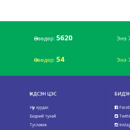
5620
Өнөөдөр:
Энэ 
54
Өнөөдөр:
Энэ 
ҮНДСЭН ЦЭС
БИДЭ
Нүүр хуудас
Face
Бидний тухай
Twitt
Тусламж
Insta