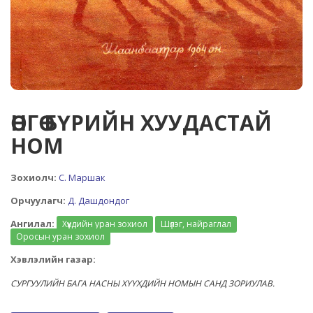
ӨНГӨ БҮРИЙН ХУУДАСТАЙ
НОМ
Зохиолч:
С. Маршак
Орчуулагч:
Д. Дашдондог
Ангилал:
Хүүхдийн уран зохиол
Шүлэг, найраглал
Оросын уран зохиол
Хэвлэлийн газар:
СУРГУУЛИЙН БАГА НАСНЫ ХҮҮХДИЙН НОМЫН САНД ЗОРИУЛАВ.