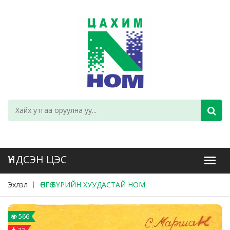
Эхлэл
ӨНГӨ БҮРИЙН ХУУДАСТАЙ НОМ
566