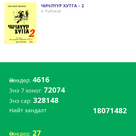
ЧИЧЛҮҮР ХУТГА - 2
А. Рыбаков
4616
Өнөөдөр:
72074
Энэ 7 хоног:
328148
Энэ сар:
18071482
Нийт хандалт
27
Өнөөдөр: