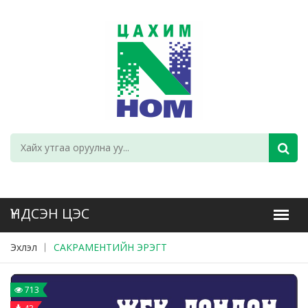
Эхлэл
САКРАМЕНТИЙН ЭРЭГТ
713