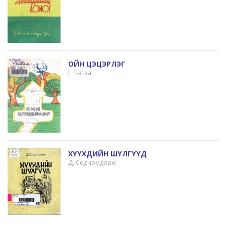
ОЙН ЦЭЦЭРЛЭГ
Г. Батаа
ХҮҮХДИЙН ШҮЛГҮҮД
Д. Содномдорж