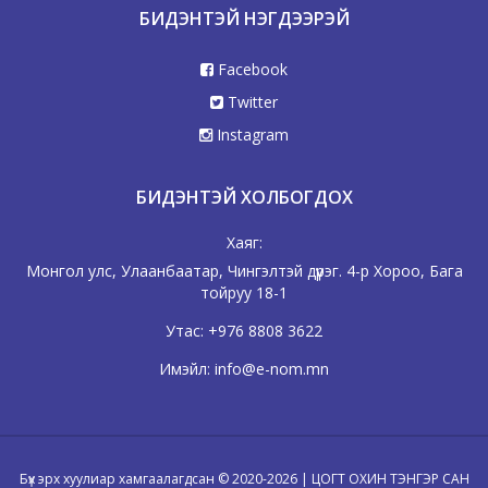
БИДЭНТЭЙ НЭГДЭЭРЭЙ
Facebook
Twitter
Instagram
БИДЭНТЭЙ ХОЛБОГДОХ
Хаяг:
Монгол улс, Улаанбаатар, Чингэлтэй дүүрэг. 4-р Хороо, Бага
тойруу 18-1
Утас:
+976 8808 3622
Имэйл:
info@e-nom.mn
Бүх эрх хуулиар хамгаалагдсан © 2020-2026 | ЦОГТ ОХИН ТЭНГЭР САН