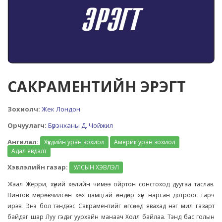
САКРАМЕНТИЙН ЭРЭГТ
Зохиолч:
Жек Лондон
Орчуулагч:
Бүрэнханы Д. Чойжил
Ангилал:
Хүүхдийн уран зохиол
Америк уран зохиол
Адал явдалт
Хэвлэлийн газар:
УЛСЫН ХЭВЛЭЛ
Жаал Жерри, хүний хөлийн чимээ ойртон сонстоход дуугаа таслав.
Винтов мөрөвчилсөн хөх цамцтай өндөр хүн нарсан дотроос гарч
ирэв. Энэ бол тэндээс Сакраментийг өгсөөд явахад нэг мил газарт
байдаг шар Луу гэдэг уурхайн манаач Холл байлаа. Тэнд бас голын