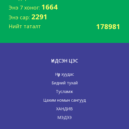
1664
Энэ 7 хоног:
2291
Энэ сар:
178981
Нийт таталт
ҮНДСЭН ЦЭС
Нүүр хуудас
Бидний тухай
Тусламж
Цахим номын сангууд
ХАНДИВ
МЭДЭЭ