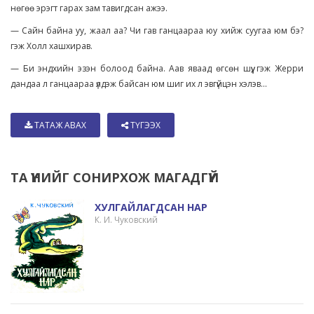
нөгөө эрэгт гарах зам тавигдсан ажээ.
— Сайн байна уу, жаал аа? Чи гав ганцаараа юу хийж суугаа юм бэ?
гэж Холл хашхирав.
— Би эндхийн эзэн болоод байна. Аав яваад өгсөн шүү, гэж Жерри
дандаа л ганцаараа үлдэж байсан юм шиг их л эвгүйцэн хэлэв...
ТАТАЖ АВАХ
ТҮГЭЭХ
ТА ҮҮНИЙГ СОНИРХОЖ МАГАДГҮЙ
ХУЛГАЙЛАГДСАН НАР
К. И. Чуковский