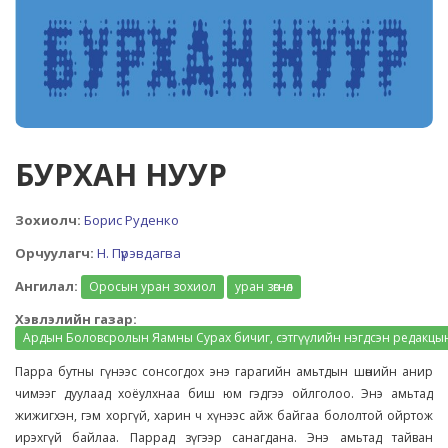
БУРХАН НУУР
Зохиолч:
Борис Руденко
Орчуулагч:
Н. Пүрэвдагва
Ангилал:
Оросын уран зохиол
уран зөгнөл
Хэвлэлийн газар:
Ардын Боловсролын Яамны Сурах бичиг, сэтгүүлийн нэгдсэн редакцы
Парра бутны гүнээс сонсогдох энэ гарагийн амьтдын шөнийн анир
чимээг дуулаад хоёулхнаа биш юм гэдгээ ойлголоо. Энэ амьтад
жижигхэн, гэм хоргүй, харин ч хүнээс айж байгаа бололтой ойртож
ирэхгүй байлаа. Паррад зүгээр санагдана. Энэ амьтад тайван