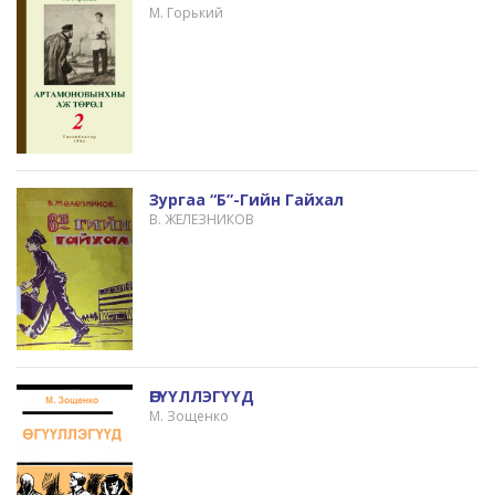
М. Горький
Зургаа “б”-Гийн Гайхал
В. ЖЕЛЕЗНИКОВ
ӨГҮҮЛЛЭГҮҮД
М. Зощенко