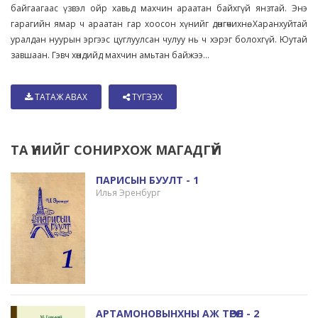
байгаагаас үзвэл ойр хавьд махчин араатан байхгүй янзтай. Энэ
гарагийн ямар ч араатан гар хоосон хүнийг дөнгөчихнө. Харанхуйтай
уралдан нуурын эргээс цуглуулсан чулуу нь ч хэрэг болохгүй. Юутай
завшаан. Гэвч хөндийд махчин амьтан байжээ...
ТАТАЖ АВАХ
ТҮГЭЭХ
ТА ҮҮНИЙГ СОНИРХОЖ МАГАДГҮЙ
ПАРИСЫН БУУЛТ - 1
Илья Эренбург
АРТАМОНОВЫНХНЫ АЖ ТӨРӨЛ - 2