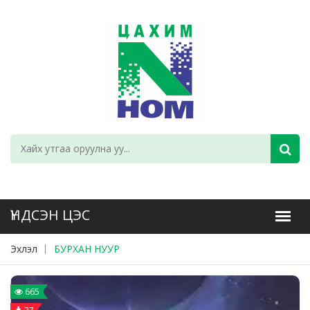
Эхлэл
БУРХАН НУУР
665