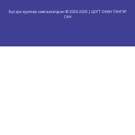
Бүх эрх хуулиар хамгаалагдсан © 2020-2026 | ЦОГТ ОХИН ТЭНГЭР
САН