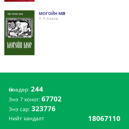
МОГОЙН МӨР
П. П. Бажов
244
Өнөөдөр:
67702
Энэ 7 хоног:
323776
Энэ сар:
18067110
Нийт хандалт