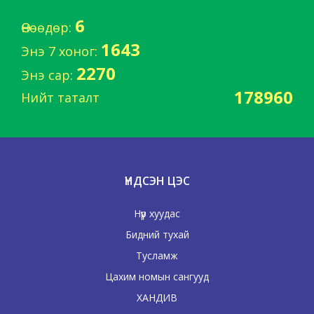
6
Өнөөдөр:
1643
Энэ 7 хоног:
2270
Энэ сар:
178960
Нийт таталт
ҮНДСЭН ЦЭС
Нүүр хуудас
Бидний тухай
Тусламж
Цахим номын сангууд
ХАНДИВ