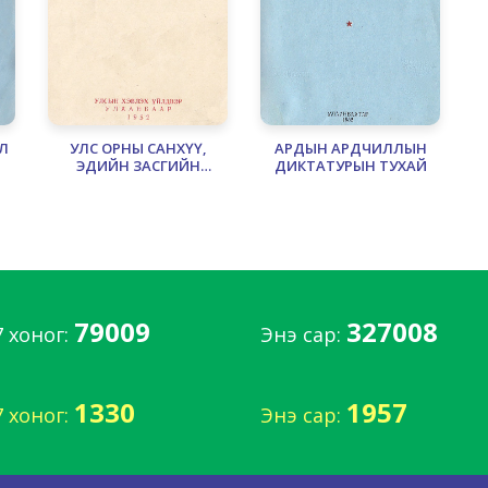
Л
УЛС ОРНЫ САНХҮҮ,
АРДЫН АРДЧИЛЛЫН
ЭДИЙН ЗАСГИЙН
ДИКТАТУРЫН ТУХАЙ
БАЙДЛЫГ ҮНДСЭЭР НЬ
САЙЖРУУЛАХЫН ТӨЛӨӨНИЙ
ТЭМЦЭЛ
79009
327008
7 хоног:
Энэ сар:
1330
1957
7 хоног:
Энэ сар: