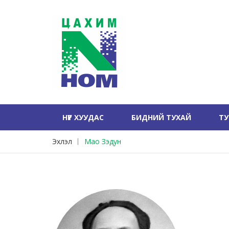
НҮҮР ХУУДАС
БИДНИЙ ТУХАЙ
Т
Эхлэл
Мао Зэдун