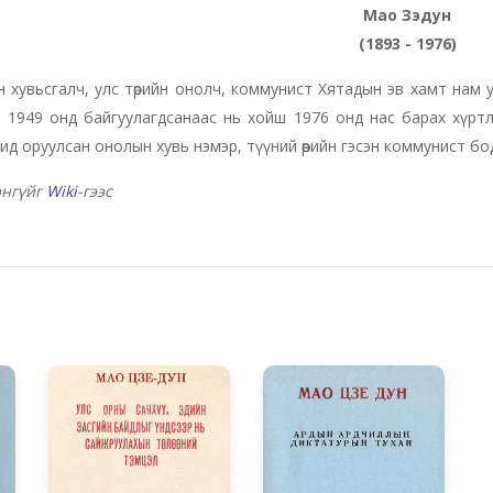
Мао Зэдун
(1893 - 1976)
 хувьсгалч, улс төрийн онолч, коммунист Хятадын эв хамт нам 
 1949 онд байгуулагдсанаас нь хойш 1976 онд нас барах хүртл
ид оруулсан онолын хувь нэмэр, түүний өөрийн гэсэн коммунист бодл
энгүйг
Wiki
-гээс