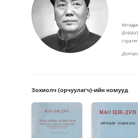
Хятадын
(БНХАУ)
стратег
Дэлгэр
Зохиолч (орчуулагч)-ийн номууд