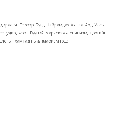
удирдагч. Тэрээр Бүгд Найрамдах Хятад Ард Улсыг
ээ удирджээ. Түүний марксизм-ленинизм, цэргийн
огыг хамтад нь өдгөө маоизм гэдэг.