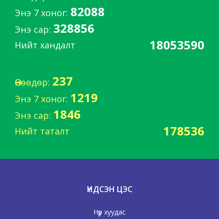
82088
Энэ 7 хоног:
328856
Энэ сар:
18053590
Нийт хандалт
237
Өнөөдөр:
1219
Энэ 7 хоног:
1846
Энэ сар:
178536
Нийт таталт
ҮНДСЭН ЦЭС
Нүүр хуудас