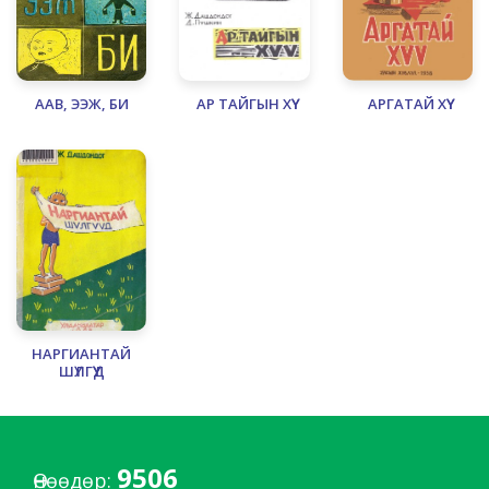
ААВ, ЭЭЖ, БИ
АР ТАЙГЫН ХҮҮ
АРГАТАЙ ХҮҮ
НАРГИАНТАЙ
ШҮЛГҮҮД
9506
Өнөөдөр: