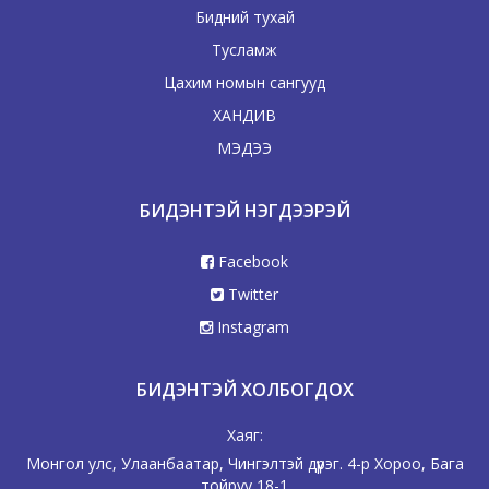
Бидний тухай
Тусламж
Цахим номын сангууд
ХАНДИВ
МЭДЭЭ
БИДЭНТЭЙ НЭГДЭЭРЭЙ
Facebook
Twitter
Instagram
БИДЭНТЭЙ ХОЛБОГДОХ
Хаяг:
Монгол улс, Улаанбаатар, Чингэлтэй дүүрэг. 4-р Хороо, Бага
тойруу 18-1