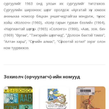
сургуулийг 1963 онд улсын их сургуулийг төгсгөжээ.
Сургуулийн ширээнээс шүлэг оролдож «Аргатай хүү» хэмээх
анхныхаа номоор бяцхан уншигчидтайгаа мэндэлж, түүнээс
хойш «Жолооч» (1960), «Хоёр гарын гурван бээлий» (1964),
«Наргиантай шүлгүүд» (1965) «Солонго» (1966), «Аав, ээж. би»
(1969) "Өргөө”, "Тэнгэрийн шүлэгчид”, "Долоон бөхтэй тэмээ”,
"Алтан харш”, "Сүүлчийн алмас”, "Сүйхээтэй хотил” зэрэг олон
ном туурвижээ.
Зохиолч (орчуулагч)-ийн номууд