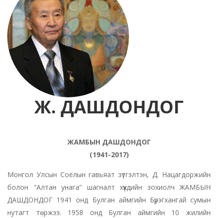
Ж. ДАШДОНДОГ
ЖАМБЫН ДАШДОНДОГ
(1941-2017)
Монгол Улсын Соёлын гавьяат зүтгэлтэн, Д. Нацагдоржийн
болон "Алтан унага” шагналт хүүхдийн зохиолч ЖАМБЫН
ДАШДОНДОГ 1941 онд Булган аймгийн Бүрэгхангай сумын
нутагт төржээ. 1958 онд Булган аймгийн 10 жилийн