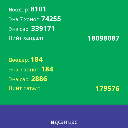
8101
Өнөөдөр:
74255
Энэ 7 хоног:
339171
Энэ сар:
18098087
Нийт хандалт
184
Өнөөдөр:
184
Энэ 7 хоног:
2886
Энэ сар:
179576
Нийт таталт
ҮНДСЭН ЦЭС