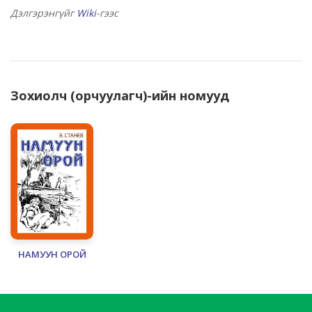
Дэлгэрэнгүйг
Wiki
-гээс
Зохиолч (орчуулагч)-ийн номууд
НАМУУН ОРОЙ