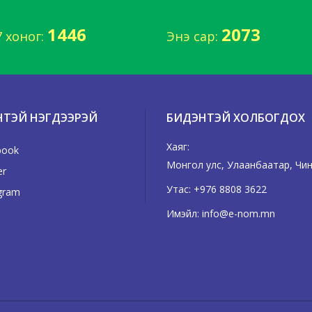
1446
2073
7 хоног:
Энэ сар:
НТЭЙ НЭГДЭЭРЭЙ
БИДЭНТЭЙ ХОЛБОГДОХ
Хаяг:
book
Монгол улс, Улаанбаатар, Чингэ
er
Утас:
+976 8808 3622
gram
Имэйл:
info@e-nom.mn