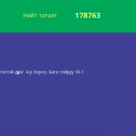
178763
Нийт таталт
лтэй дүүрэг. 4-р Хороо, Бага тойруу 18-1