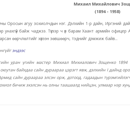
Михаил Михайлович Зо
(1894 - 1958)
уны Оросын агуу зохиолчдын нэг. Дэлхийн 1-р дайн, Иргэний дай
эр унахгүй байж чаджээ. Түүгээр ч үл барам Хаант армийн офице
арсан өөрчлөлтийг хүлээн зөвшөөрч, тэднийг дэмжиж байв...
энгүйг
эндээс
тийн уран үгийн мастер Михиал Михиалович Зощенко 1894 о
оюутан байхдаа сайн дураараа цэрэгт явж, дэлхийн I дайнд оро
рмид сайн дураараа элсэн орж, дотоод, гадаадын түрэмгийлэгч
охиол бичиж эхэлсэн нь олны таашаалд нийцэн, улмаар нэр хүнд