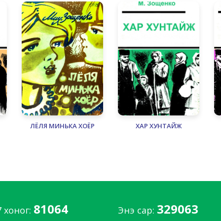
ЛЁЛЯ МИНЬКА ХОЁР
ХАР ХУНТАЙЖ
81064
329063
7 хоног:
Энэ сар: