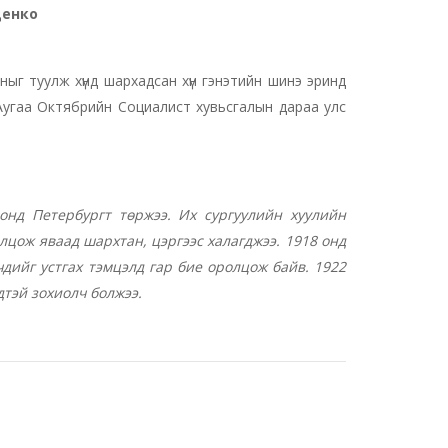
щенко
ныг туулж хүнд шархадсан хүн гэнэтийн шинэ эринд
р Аугаа Октябрийн Социалист хувьсгалын дараа улс
нд Петербургт төржээ. Их сургуулийн хуулийн
лцож яваад шархтан, цэргээс халагджээ. 1918 онд
дийг устгах тэмцэлд гар бие оролцож байв. 1922
тэй зохиолч болжээ.