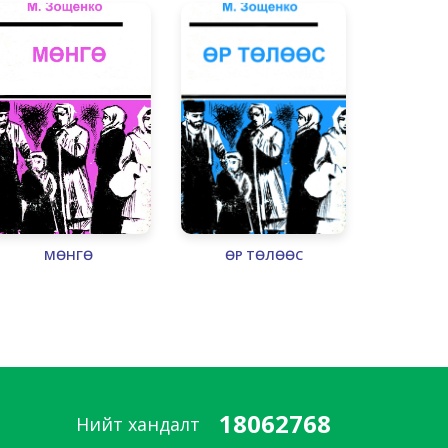
МӨНГӨ
ӨР ТӨЛӨӨС
18062768
Нийт хандалт