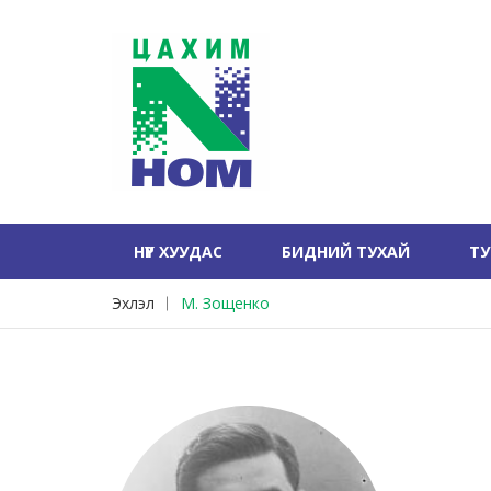
НҮҮР ХУУДАС
БИДНИЙ ТУХАЙ
Т
Эхлэл
М. Зощенко