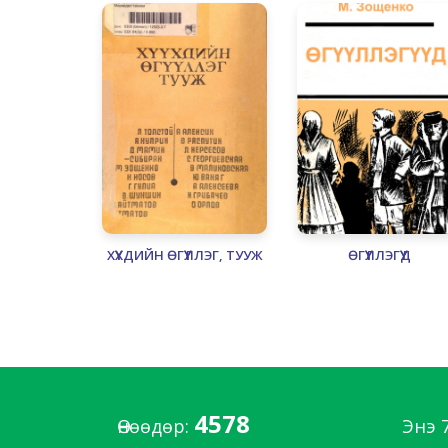
ХҮҮХДИЙН ӨГҮҮЛЛЭГ, ТУУЖ
ӨГҮҮЛЛЭГҮҮД
4578
Өнөөдөр:
Энэ 