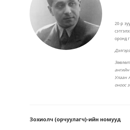
20-р зу
сэтгэлэ
оронд г
Дэлгэр
Зөвлөл
ангийн 
Улаан А
оноос з
Зохиолч (орчуулагч)-ийн номууд