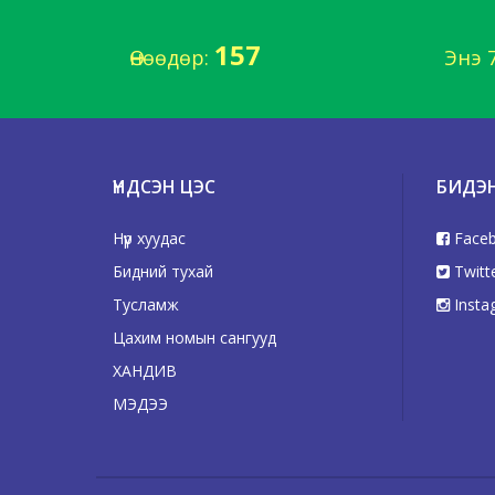
157
Өнөөдөр:
Энэ 
ҮНДСЭН ЦЭС
БИДЭ
Нүүр хуудас
Face
Бидний тухай
Twitt
Тусламж
Insta
Цахим номын сангууд
ХАНДИВ
МЭДЭЭ