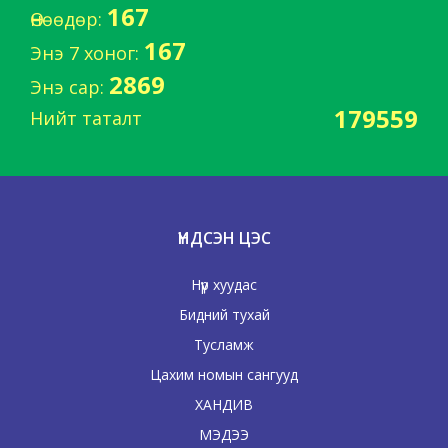
167
Өнөөдөр:
167
Энэ 7 хоног:
2869
Энэ сар:
179559
Нийт таталт
ҮНДСЭН ЦЭС
Нүүр хуудас
Бидний тухай
Тусламж
Цахим номын сангууд
ХАНДИВ
МЭДЭЭ