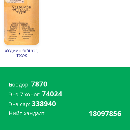
ХҮҮХДИЙН ӨГҮҮЛЛЭГ,
ТУУЖ
7870
Өнөөдөр:
74024
Энэ 7 хоног:
338940
Энэ сар:
18097856
Нийт хандалт