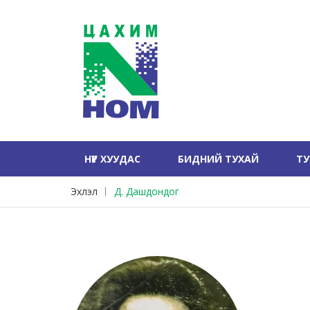
НҮҮР ХУУДАС
БИДНИЙ ТУХАЙ
Т
Эхлэл
Д. Дашдондог