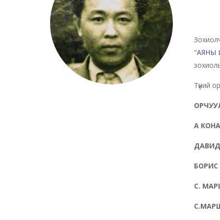
Зохиолч
"
АЯНЫ 
зохиолы
Түүний о
ОРЧУУ
А КОН
ДАВИД 
БОРИС
С. МАР
С.МАР