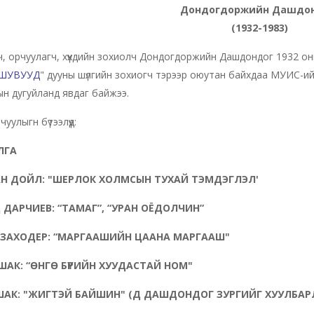
Дондогдоржийн Дашдо
(1932-1983)
, орчуулагч, хүүхдийн зохиолч Дондогдоржийн Дашдондог 1932 он
ШУВУУД
" дууны шүлгийн зохиогч тэрээр оюутан байхдаа МУИС-ий
н дугуйланд явдаг байжээ.
рчуулыгн бүтээлүүд:
ЛГА
АН ДОЙЛ: "ШЕРЛОК ХОЛМСЫН ТУХАЙ ТЭМДЭГЛЭЛ'
ДАРЧИЕВ: “ТАМАГ”, “УРАН ОЁДОЛЧИН”
 ЗАХОДЕР: “МАРГААШИЙН ЦААНА МАРГААШ"
ШАК: “ӨНГӨ БҮРИЙН ХУУДАСТАЙ НОМ"
ШАК: "ЖИГТЭЙ БАЙШИН" (Д ДАШДОНДОГ ЗУРГИЙГ ХУУЛБАР