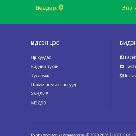
0
Өнөөдөр:
Энэ 
ҮНДСЭН ЦЭС
БИДЭ
Нүүр хуудас
Face
Бидний тухай
Twitt
Тусламж
Insta
Цахим номын сангууд
ХАНДИВ
МЭДЭЭ
Бүх эрх хуулиар хамгаалагдсан © 2020-2026 | ЦОГТ ОХИН