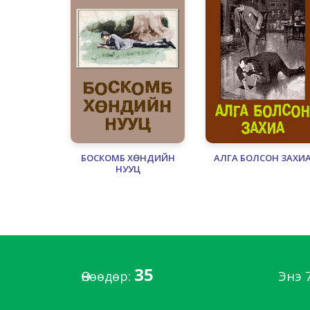
БОСКОМБ ХӨНДИЙН
АЛГА БОЛСОН ЗАХИ
НУУЦ
35
Өнөөдөр:
Энэ 