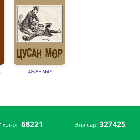
А
ЦУСАН МӨР
68221
327425
7 хоног:
Энэ сар: