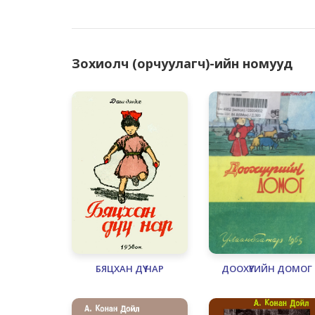
Зохиолч (орчуулагч)-ийн номууд
БЯЦХАН ДҮҮ НАР
ДООХҮҮГИЙН ДОМОГ