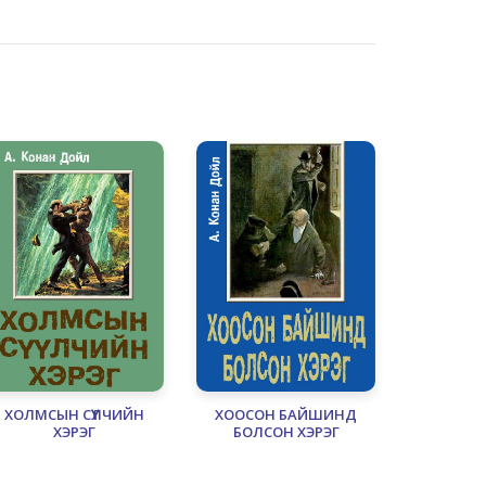
ХОЛМСЫН СҮҮЛЧИЙН
ХООСОН БАЙШИНД
ХЭРЭГ
БОЛСОН ХЭРЭГ