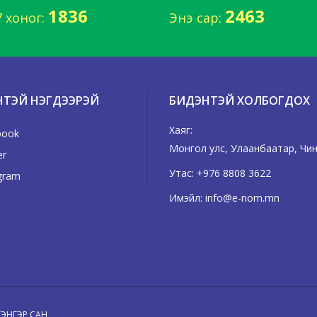
1836
2463
7 хоног:
Энэ сар:
НТЭЙ НЭГДЭЭРЭЙ
БИДЭНТЭЙ ХОЛБОГДОХ
Хаяг:
book
Монгол улс, Улаанбаатар, Чингэ
er
Утас:
+976 8808 3622
gram
Имэйл:
info@e-nom.mn
 ТЭНГЭР САН