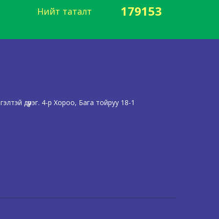
179153
Нийт таталт
лтэй дүүрэг. 4-р Хороо, Бага тойруу 18-1