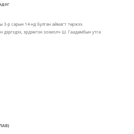
ндог
ы 3-р сарын 14-нд Булган аймагт төржээ.
н дэргэдэх, эрдэмтэн зохиолч Ш. Гаадамбын утга
ЛАВ)