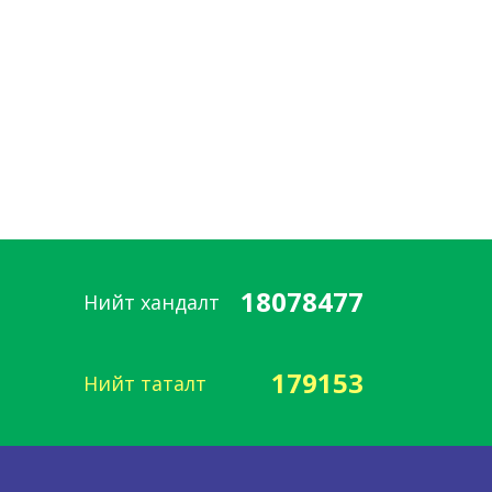
18078477
Нийт хандалт
179153
Нийт таталт