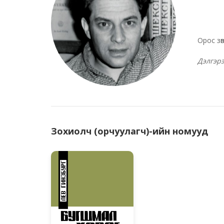
Орос зө
Дэлгэр
Зохиолч (орчуулагч)-ийн номууд