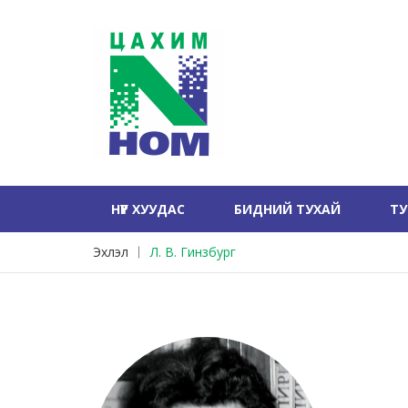
НҮҮР ХУУДАС
БИДНИЙ ТУХАЙ
Т
Эхлэл
Л. В. Гинзбург