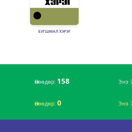
БУГШМАЛ ХЭРЭГ
158
Өнөөдөр:
Энэ 
0
Өнөөдөр:
Энэ 