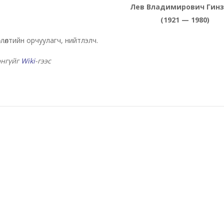
Лев Владимирович Гинз
(1921 — 1980)
влөлтийн орчуулагч, нийтлэлч.
энгүйг
Wiki
-гээс