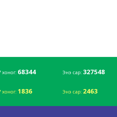
68344
327548
7 хоног:
Энэ сар:
1836
2463
7 хоног:
Энэ сар: