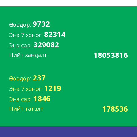
9732
Өнөөдөр:
82314
Энэ 7 хоног:
329082
Энэ сар:
18053816
Нийт хандалт
237
Өнөөдөр:
1219
Энэ 7 хоног:
1846
Энэ сар:
178536
Нийт таталт