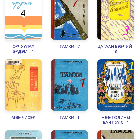
ОРЧУУЛАХ
ТАМХИ - 7
ЦАГААН БЭЭЛИЙ -
ЭРДЭМ - 4
3
МӨСӨН ЧИХЭР
ТАМХИ - 1
НӨЛӨӨТ ТОЛИНЫ
ВАНТ УЛС - 1