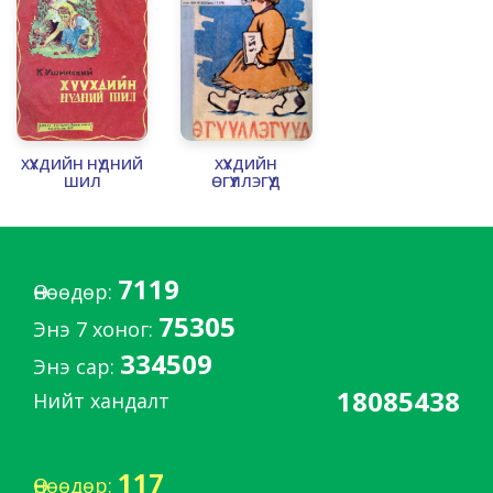
ХҮҮХДИЙН НҮДНИЙ
ХҮҮХДИЙН
ШИЛ
ӨГҮҮЛЛЭГҮҮД
7119
Өнөөдөр:
75305
Энэ 7 хоног:
334509
Энэ сар:
18085438
Нийт хандалт
117
Өнөөдөр: