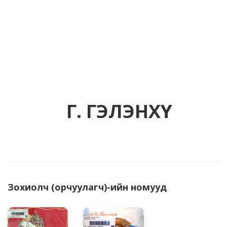
Г. ГЭЛЭНХҮҮ
Зохиолч (орчуулагч)-ийн номууд