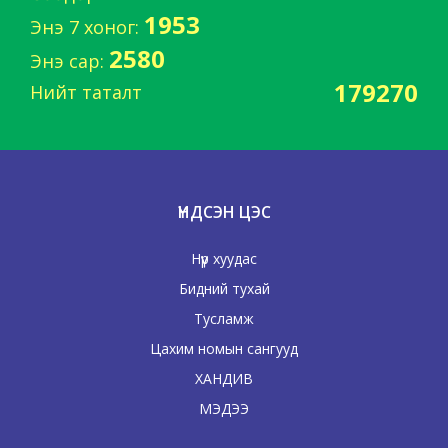
1953
Энэ 7 хоног:
2580
Энэ сар:
179270
Нийт таталт
ҮНДСЭН ЦЭС
Нүүр хуудас
Бидний тухай
Тусламж
Цахим номын сангууд
ХАНДИВ
МЭДЭЭ