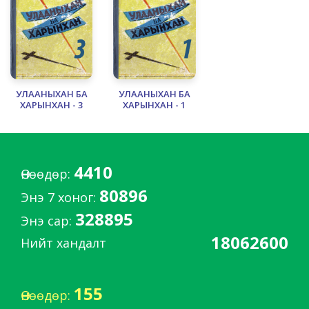
УЛААНЫХАН БА
УЛААНЫХАН БА
ХАРЫНХАН - 3
ХАРЫНХАН - 1
4410
Өнөөдөр:
80896
Энэ 7 хоног:
328895
Энэ сар:
18062600
Нийт хандалт
155
Өнөөдөр: