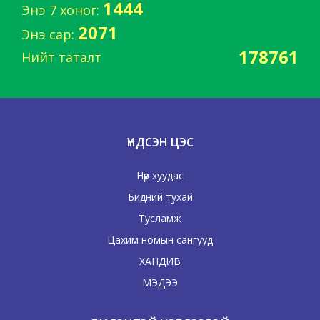
1444
Энэ 7 хоног:
2071
Энэ сар:
178761
Нийт таталт
ҮНДСЭН ЦЭС
Нүүр хуудас
Бидний тухай
Тусламж
Цахим номын сангууд
ХАНДИВ
МЭДЭЭ