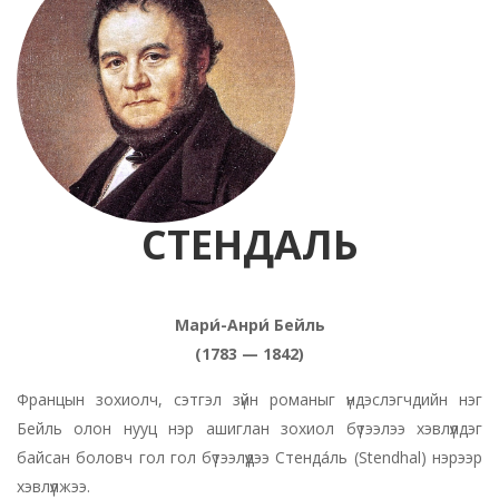
СТЕНДАЛЬ
Мари́-Анри́ Бейль
(1783 — 1842)
Францын зохиолч, сэтгэл зүйн романыг үндэслэгчдийн нэг
Бейль олон нууц нэр ашиглан зохиол бүтээлээ хэвлүүлдэг
байсан боловч гол гол бүтээлүүдээ Стенда́ль (Stendhal) нэрээр
хэвлүүлжээ.