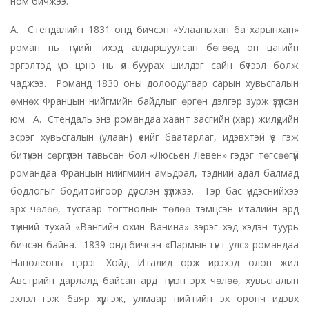
ном бичжээ.
А. Стендалийн 1831 онд бичсэн «Улааныхан ба харынхан»
роман нь түүнийг ихэд алдаршуулсан бөгөөд он цагийн
эргэлтэд үнэ цэнэ нь үл буурах шилдэг сайн бүтээл болж
чаджээ. Романд 1830 оны долоодугаар сарын хувьсгалын
өмнөх Францын нийгмийн байдлыг өргөн дэлгэр зурж үзүүлсэн
юм. А. Стендаль энэ романдаа хаант засгийн (хар) жилүүдийн
эсрэг хувьсгалын (улаан) үеийг баатарлаг, идэвхтэй үе гэж
битүүхэн сөргүүлэн тавьсан бол «Люсьен Левен» гэдэг төгсөөгүй
романдаа Францын нийгмийн амьдрал, тэдний адал балмад
бодлогыг бодитойгоор дүрслэн үзүүлжээ. Тэр бас үндэснийхээ
эрх чөлөө, тусгаар тогтнолын төлөө тэмцсэн италийн ард
түмний тухай «Вангийн охин Ванина» зэрэг хэд хэдэн туурь
бичсэн байна. 1839 онд бичсэн «Пармын гүнт улс» романдаа
Наполеоны цэрэг Хойд Италид орж ирэхэд олон жил
Австрийн дарлалд байсан ард түмэн эрх чөлөө, хувьсгалын
эхлэл гэж баяр хүргэж, улмаар нийтийн эх оронч идэвх