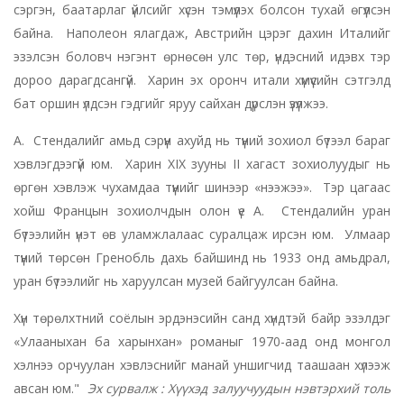
сэргэн, баатарлаг үйлсийг хүсэн тэмүүлэх болсон тухай өгүүлсэн
байна. Наполеон ялагдаж, Австрийн цэрэг дахин Италийг
эзэлсэн боловч нэгэнт өрнөсөн улс төр, үндэсний идэвх тэр
дороо дарагдсангүй. Харин эх оронч итали хүмүүсийн сэтгэлд
бат оршин үлдсэн гэдгийг яруу сайхан дүрслэн үзүүлжээ.
А. Стендалийг амьд сэрүүн ахуйд нь түүний зохиол бүтээл бараг
хэвлэгдээгүй юм. Харин XIX зууны II хагаст зохиолуудыг нь
өргөн хэвлэж чухамдаа түүнийг шинээр «нээжээ». Тэр цагаас
хойш Францын зохиолчдын олон үе А. Стендалийн уран
бүтээлийн үнэт өв уламжлалаас суралцаж ирсэн юм. Улмаар
түүний төрсөн Гренобль дахь байшинд нь 1933 онд амьдрал,
уран бүтээлийг нь харуулсан музей байгуулсан байна.
Хүн төрөлхтний соёлын эрдэнэсийн санд хүндтэй байр эзэлдэг
«Улааныхан ба харынхан» романыг 1970-аад онд монгол
хэлнээ орчуулан хэвлэснийг манай уншигчид таашаан хүлээж
авсан юм."
Эх сурвалж : Хүүхэд залуучуудын нэвтэрхий толь