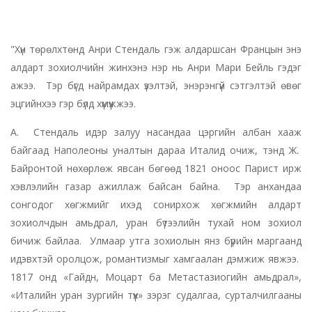
"Хүн төрөлхтөнд Анри Стендаль гэж алдаршсан Францын энэ
алдарт зохиолчийн жинхэнэ нэр нь Анри Мари Бейль гэдэг
ажээ. Тэр бүгд найрамдах үзэлтэй, энэрэнгүй сэтгэлтэй өвөг
эцгийнхээ гэр бүлд хүмүүжжээ.
А. Стендаль идэр залуу насандаа цэргийн албан хааж
байгаад Наполеоны уналтын дараа Италид очиж, тэнд Ж.
Байронтой нөхөрлөж явсан бөгөөд 1821 оноос Парист ирж
хэвлэлийн газар ажиллаж байсан байна. Тэр анхандаа
сонгодог хөгжмийг ихэд сонирхож хөгжмийн алдарт
зохиолчдын амьдрал, уран бүтээлийн тухай ном зохиол
бичиж байлаа. Улмаар утга зохиолын янз бүрийн маргаанд
идэвхтэй оролцож, романтизмыг хамгаалан дэмжиж явжээ.
1817 онд «Гайдн, Моцарт ба Метастазиогийн амьдрал»,
«Италийн уран зургийн түүх» зэрэг судалгаа, сурталчилгааны