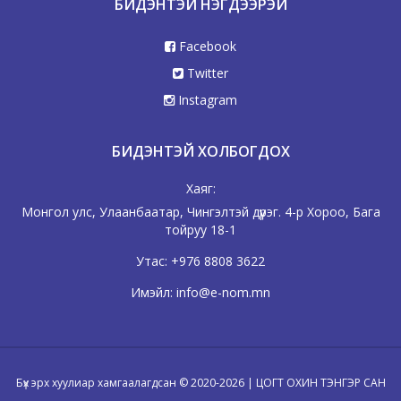
БИДЭНТЭЙ НЭГДЭЭРЭЙ
Facebook
Twitter
Instagram
БИДЭНТЭЙ ХОЛБОГДОХ
Хаяг:
Монгол улс, Улаанбаатар, Чингэлтэй дүүрэг. 4-р Хороо, Бага
тойруу 18-1
Утас:
+976 8808 3622
Имэйл:
info@e-nom.mn
Бүх эрх хуулиар хамгаалагдсан © 2020-2026 | ЦОГТ ОХИН ТЭНГЭР САН