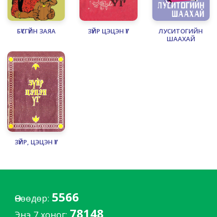
БҮСГҮЙН ЗАЯА
ЗҮЙР ЦЭЦЭН ҮГ
ЛУСИТОГИЙН
ШААХАЙ
ЗҮЙР, ЦЭЦЭН ҮГ
5566
Өнөөдөр:
78148
Энэ 7 хоног: