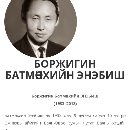
БОРЖИГИН
БАТМӨНХИЙН ЭНЭБИШ
Боржигин Батмөнхийн ЭНЭБИШ
(1933-2018)
Батмөнхийн Энэбиш нь 1933 оны 9 дүгээр сарын 15-ны өдөр
Өмнөговь аймгийн Баян-Овоо сумын нутаг Баяны хэцийн