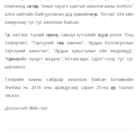
компанид зөвлөхөөр, “Ажил хэрэгч хамтын ажиллагааны холбоо”
олон нийтийн байгууллагын дэд ерөнхийлөгчөөр, “Хотир” ХХК-ийн
захирлаар тус тус ажиллаж байсан.
Төр, засгаас түүний хөдөлмөр, гавьяа зүтгэлийг өндрөөр үнэлж “Онц
тээвэрчин”, “Тэргүүний төмөр замчин", “Ардын боловсролын
тэргүүний ажилтан”, “Ардын хувьсгалын ойн медалиуд”,
“Хөдөлмөрийн хүндэт медаль",“Алтангадас одон"-гоор тус тус
шагнажээ.
Тээврийн яамны сайдаар ажиллаж байсан Батмөнхийн
Энэбиш нь 2018 оны аравдугаар сарын 25-ны өдөр таалал
төгсжээ.
Дэлгэнгүйг
Wiki
-гээс