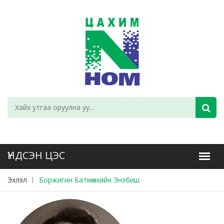
Эхлэл
Боржигин Батмөнхийн Энэбиш