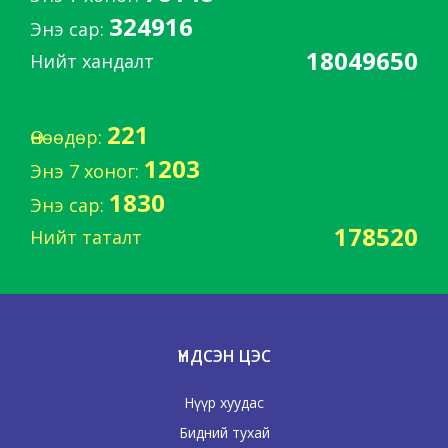
324916
Энэ сар:
18049650
Нийт хандалт
221
Өнөөдөр:
1203
Энэ 7 хоног:
1830
Энэ сар:
178520
Нийт таталт
ҮНДСЭН ЦЭС
Нүүр хуудас
Бидний тухай