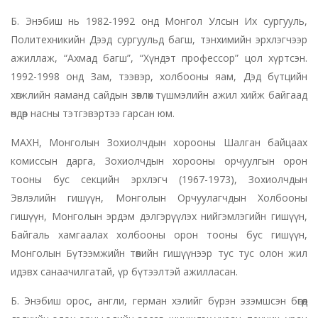
Б. Энэбиш нь 1982-1992 онд Монгол Улсын Их сургууль,
Политехникийн Дээд сургуульд багш, тэнхимийн эрхлэгчээр
ажиллаж, “Ахмад багш”, “Хүндэт профессор” цол хүртсэн.
1992-1998 онд Зам, тээвэр, холбооны яам, Дэд бүтцийн
хөгжлийн яаманд сайдын зөвлөх түшмэлийн ажил хийж байгаад
өндөр насны тэтгэвэртээ гарсан юм.
МАХН, Монголын Зохиолчдын хорооны Шалган байцаах
комиссын дарга, Зохиолчдын хорооны орчуулгын орон
тооны бус секцийн эрхлэгч (1967-1973), Зохиолчдын
Эвлэлийн гишүүн, Монголын Орчуулагчдын Холбооны
гишүүн, Монголын эрдэм дэлгэрүүлэх нийгэмлэгийн гишүүн,
Байгаль хамгаалах холбооны орон тооны бус гишүүн,
Монголын Бүтээмжийн төвийн гишүүнээр тус тус олон жил
идэвх санаачилгатай, үр бүтээлтэй ажилласан.
Б. Энэбиш орос, англи, герман хэлийг бүрэн эзэмшсэн бөгөөд