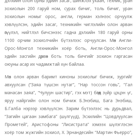
дэлхийн олон орны эдийн засаг, шинжлэх ухаан, техник, уран
зохиолын 200 гаруй ном, сурах бичиг, толь бичиг, уран
зохиолын номыг орос, англи, герман хэлнээс орчуулж
хэвлүүлсэн, эдийн засаг, техникийн чиглэлийн олон арван
өгүүлэл, нийтлэл бичсэнээс гадна дэлхийн 180 гаруй орны
1100 орчим зохиолчийн бүтээлээс орчуулсан. Мөн Англи-
Орос-Монгол техникийн хоёр боть, Англи-Орос-Монгол
эдийн засгийн дөрвөн боть толь бичгийг зохион гаргасан
оюуны асар их чадамжтай хүн байлаа.
Мөн олон арван баримт киноны зохиолыг бичиж, зургийг
авхуулсан (“Заяа түшсэн нутаг”, “Нар тоссон говь”, “Гал
манасан заяа”, “Чулуун шастир”, гэх мэт) бөгөөд зүйр цэцэн үг,
яруу найргийн олон ном бичиж Б.Энэбиш, Бага Энэбиш,
Б.Галба нэрээр хэвлүүлсэн. Зарим бүтээлээс нь дурьдвал,
“Загийн цагаан замбага” (шүлгүүд), Эсхилийн “Цовдлуулсан
Прометей”, Аристофоны “Лисистрата” хэмээх шүлэглэсэн
хоёр том жүжгийн зохиол, Х. Эрнандесийн “Мартин Фьерро”,