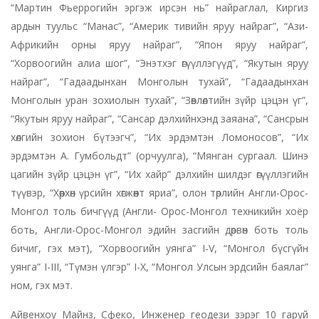
“Мартин Фьеррогийн эргэж ирсэн нь” найраглал, Киргиз
ардын туульс “Манас”, “Америк тивийн яруу найраг”, “Ази-
Африкийн орны яруу найраг”, “Япон яруу найраг”,
“Хорвоогийн алиа шог”, “Энэтхэг өгүүллэгүүд”, “Якутын яруу
найраг”, “Гадаадынхан Монголын тухай”, “Гадаадынхан
Монголын уран зохиолын тухай”, “Зөвлөлтийн зүйр цэцэн үг”,
“Якутын яруу найраг”, “Сансар дэлхийнхэнд заяана”, “Сансрын
хөлгийн зохион бүтээгч”, “Их эрдэмтэн Ломоносов”, “Их
эрдэмтэн А. Гумбольдт” (орчуулга), “Мянган сургаал. Шинэ
цагийн зүйр цэцэн үг”, “Их хайр” дэлхийн шилдэг өгүүллэгийн
түүвэр, “Хөөрхөн үрсийн хөгжөөнт яриа”, олон төрлийн Англи-Орос-
Монгол толь бичгүүд (Англи- Орос-Монгол техникийн хоёр
боть, Англи-Орос-Монгол эдийн засгийн дөрвөн боть толь
бичиг, гэх мэт), “Хорвоогийн уянга” I-V, “Монгол бүсгүйн
уянга” I-III, “Түмэн үлгэр” I-X, “Монгол Улсын эрдсийн баялаг”
ном, гэх мэт.
Айвенхоу Майнз, Сфеко, Инженер геодези зэрэг 10 гаруй