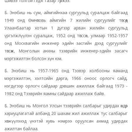
Шивээ толгой гэдэг газар төржээ.
Б. Энэбиш нь сум, аймгийнхаа сургуульд суралцаж байгаад
1949 онд Өмнөговь аймгийн 7 жилийн сургуулийг төгсөөд
Улаанбаатар хотын 1 дүгээр арван жилийн сургуульд
үргэлжлүүлэн суралцаж, 1952 онд төгссөн, улмаар 1952-1957
онд Москвагийн инженер эдийн засгийн дээд сургуулийг
төгсөж, Монголын анхны тээврийн инженер-эдийн засагч
мэргэжилтэн болсон хүн юм.
Б. Энэбиш нь 1957-1965 онд Тээвэр холбооны яаманд
мэргэжилтэн, хэлтсийн дарга, 1966 оноос орлогч сайд,
нэгдүгээр орлогч сайдаар дэвшин ажиллаж байгаад 1973 -
1982 онд Тээврийн яамны сайдаар ажиллаж байв.
Б. Энэбиш нь Монгол Улсын тээврийн салбарыг удирдах өндөр
хариуцлагатай албанд 20 шахам жил ажиллаж тус салбарыг
хөгжүүлэхэд үнэтэй хувь нэмрээ оруулсан ахмад удирдах
ажилтан байлаа.