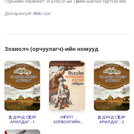
Горькийн нэрэмжит ЗСБНХОУ-ын Төрийн шагнал хүртсэн юм.
Дэлгэрэнгүйг
Wiki
-гээс
Зохиолч (орчуулагч)-ийн номууд
ҮД ДУНД СҮҮДЭР
НҮГЭЛТ
ҮД ДУНД СҮҮДЭР
АРИЛДАГ - 1
ХОРВООГИЙН
АРИЛДАГ - 2
НЭГЭН ЯВДАЛ