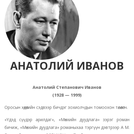
АНАТОЛИЙ ИВАНОВ
Анатолий Степанович Иванов
(1928 — 1999)
Оросын хөдөөгийн сэдвээр бичдэг зохиолчдын томоохон төлөөлөгч.
«Үдэд сүүдэр арилдаг», «Мөнхийн дуудлага» зэрэг роман
бичиж, «Мөнхийн дуудлага» романыхаа тэргүүн дэвтрээр А М.