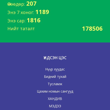
207
Өнөөдөр:
1189
Энэ 7 хоног:
1816
Энэ сар:
178506
Нийт таталт
ҮНДСЭН ЦЭС
Нүүр хуудас
Бидний тухай
Тусламж
Цахим номын сангууд
ХАНДИВ
МЭДЭЭ