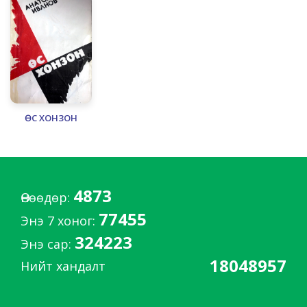
ӨС ХОНЗОН
4873
Өнөөдөр:
77455
Энэ 7 хоног:
324223
Энэ сар:
18048957
Нийт хандалт