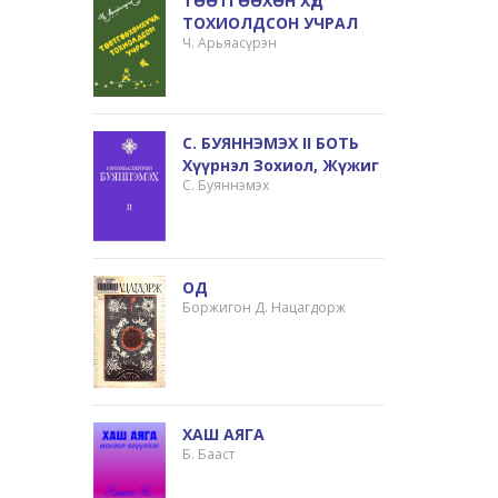
ТӨӨТГӨӨХӨН ХҮҮД
ТОХИОЛДСОН УЧРАЛ
Ч. Арьяасүрэн
С. БУЯННЭМЭХ II БОТЬ
Хүүрнэл Зохиол, Жүжиг
С. Буяннэмэх
ОД
Боржигон Д. Нацагдорж
ХАШ АЯГА
Б. Бааст