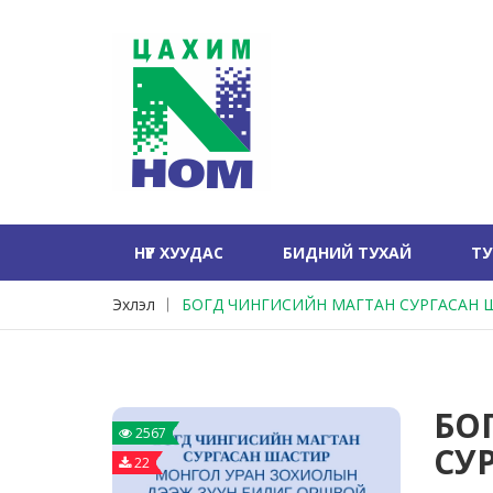
НҮҮР ХУУДАС
БИДНИЙ ТУХАЙ
Т
Эхлэл
БОГД ЧИНГИСИЙН МАГТАН СУРГАСАН 
БО
2567
СУ
22