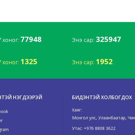
77948
325947
7 хоног:
Энэ сар:
1325
1952
7 хоног:
Энэ сар:
НТЭЙ НЭГДЭЭРЭЙ
БИДЭНТЭЙ ХОЛБОГДОХ
Хаяг:
book
Монгол улс, Улаанбаатар, Чингэ
er
Утас:
+976 8808 3622
gram