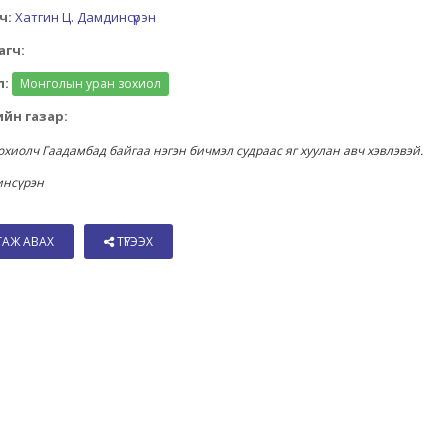
ч:
Хатгин Ц. Дамдинсүрэн
агч:
л:
Монголын уран зохиол
йн газар:
охиолч Гаадамбад байгаа нэгэн бичмэл судраас яг хуулан авч хэвлэвэй.
инсүрэн
ТАЖ АВАХ
ТҮГЭЭХ