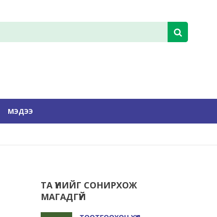
МЭДЭЭ
ТА ҮҮНИЙГ СОНИРХОЖ
МАГАДГҮЙ