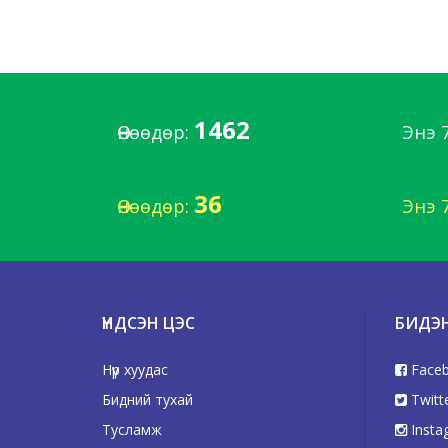
1462
Өнөөдөр:
Энэ 
36
Өнөөдөр:
Энэ 
ҮНДСЭН ЦЭС
БИДЭ
Нүүр хуудас
Face
Бидний тухай
Twitt
Тусламж
Insta