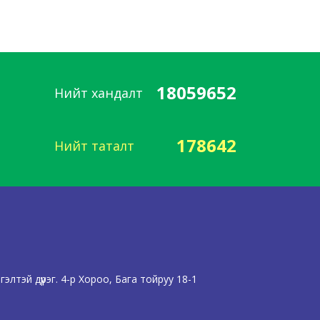
18059652
Нийт хандалт
178642
Нийт таталт
лтэй дүүрэг. 4-р Хороо, Бага тойруу 18-1