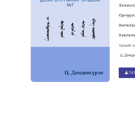
Зохиол
Орчуул
Ангила
Хэвлэли
Үүнийг з
Ц. Дамд
ТА