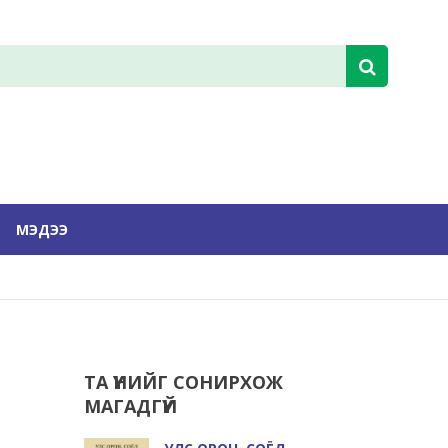
МЭДЭЭ
ТА ҮҮНИЙГ СОНИРХОЖ
МАГАДГҮЙ