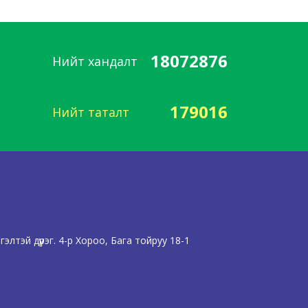
18072876
Нийт хандалт
179016
Нийт таталт
лтэй дүүрэг. 4-р Хороо, Бага тойруу 18-1