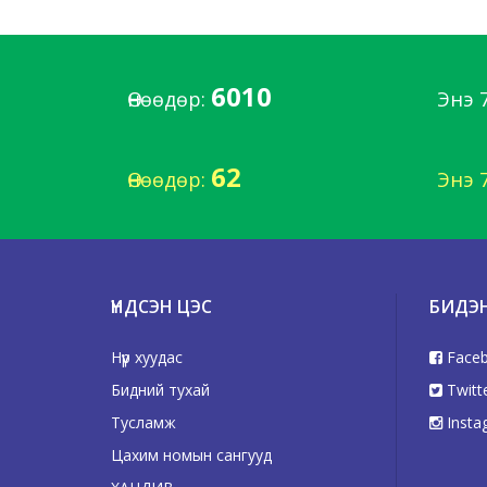
6010
Өнөөдөр:
Энэ 
62
Өнөөдөр:
Энэ 
ҮНДСЭН ЦЭС
БИДЭ
Нүүр хуудас
Face
Бидний тухай
Twitt
Тусламж
Insta
Цахим номын сангууд