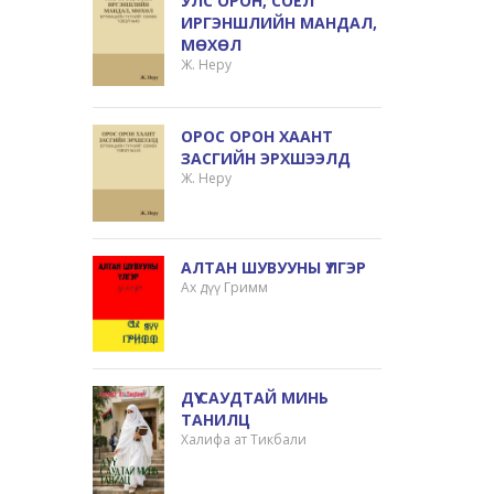
УЛС ОРОН, СОЁЛ
ИРГЭНШЛИЙН МАНДАЛ,
МӨХӨЛ
Ж. Неру
ОРОС ОРОН ХААНТ
ЗАСГИЙН ЭРХШЭЭЛД
Ж. Неру
АЛТАН ШУВУУНЫ ҮЛГЭР
Ах дүү Гримм
ДҮҮ САУДТАЙ МИНЬ
ТАНИЛЦ
Халифа ат Тикбали