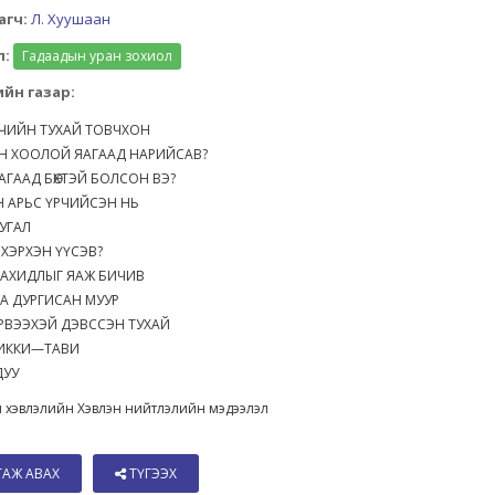
агч:
Л. Хуушаан
л:
Гадаадын уран зохиол
йн газар:
ЧИЙН ТУХАЙ ТОВЧХОН
Н ХООЛОЙ ЯАГААД НАРИЙСАВ?
АГААД БӨХТЭЙ БОЛСОН ВЭ?
Н АРЬС ҮРЧИЙСЭН НЬ
ТУГАЛ
 ХЭРХЭН ҮҮСЭВ?
ЗАХИДЛЫГ ЯАЖ БИЧИВ
А ДУРГИСАН МУУР
РВЭЭХЭЙ ДЭВССЭН ТУХАЙ
ТИККИ—ТАВИ
 ДУУ
 хэвлэлийн Хэвлэн нийтлэлийн мэдээлэл
ТАЖ АВАХ
ТҮГЭЭХ