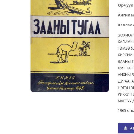
Орчуул
Ангила
Хэвлэли
ЗОХИОЛ
ХАЛИМЫ
ТЭМЭЭ Я
ХИРСИЙ
ЗААНЫ 
ХУЯГТАН
АНХНЫ 
ДУРААРА
НЭГЭН Э
РИККИ˗
МАГТУУ
1965 оны
ТА