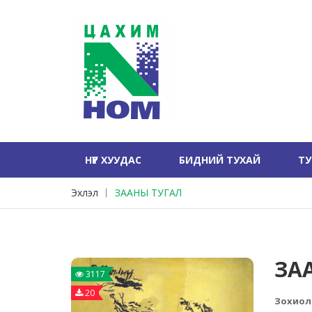
НҮҮР ХУУДАС
БИДНИЙ ТУХАЙ
Т
Эхлэл
ЗААНЫ ТУГАЛ
ЗА
3117
20
Зохиол