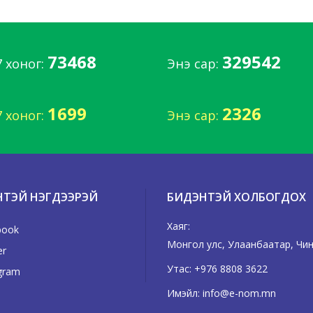
73468
329542
7 хоног:
Энэ сар:
1699
2326
7 хоног:
Энэ сар:
НТЭЙ НЭГДЭЭРЭЙ
БИДЭНТЭЙ ХОЛБОГДОХ
Хаяг:
book
Монгол улс, Улаанбаатар, Чингэ
er
Утас:
+976 8808 3622
gram
Имэйл:
info@e-nom.mn