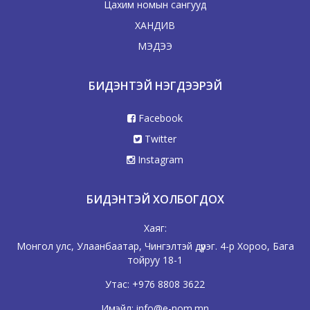
Цахим номын сангууд
ХАНДИВ
МЭДЭЭ
БИДЭНТЭЙ НЭГДЭЭРЭЙ
Facebook
Twitter
Instagram
БИДЭНТЭЙ ХОЛБОГДОХ
Хаяг:
Монгол улс, Улаанбаатар, Чингэлтэй дүүрэг. 4-р Хороо, Бага
тойруу 18-1
Утас:
+976 8808 3622
Имэйл:
info@e-nom.mn