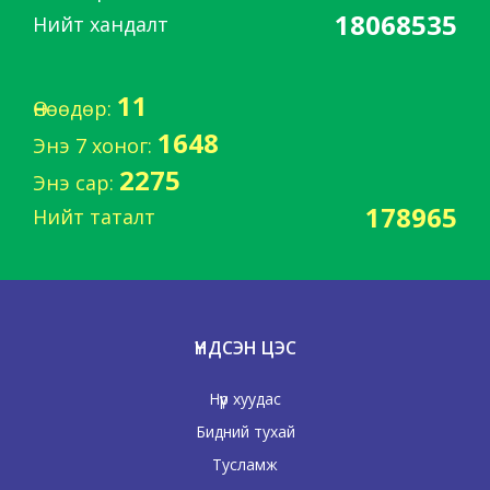
18068535
Нийт хандалт
11
Өнөөдөр:
1648
Энэ 7 хоног:
2275
Энэ сар:
178965
Нийт таталт
ҮНДСЭН ЦЭС
Нүүр хуудас
Бидний тухай
Тусламж