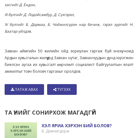
хэсгийг Д. Ёндон,
III бүлгийг Д. Лодойсамбуу, Д. Сүхгэрэл,
IV бүлгийг Б. Дармаа, Б. Чойжилсүрэн нар бичиж, гэрэл зургийг Н.
Баатар үйлдэв.
Завхан аймгийн 50 жилийн ойд зориулан гаргаж буй энэхүү номд
Ардын хувьсгалын жилүүдэд Завхан нутаг, Завханчуудын дунд хэрэгжин
биелсэн аугаа их хувьсгалт өөрчлөлт социалист байгуулалтын ялалт
амжилтыг товч боловч гаргахыг оролдов.
ТАТАЖ АВАХ
ТҮГЭЭХ
ТА ҮҮНИЙГ СОНИРХОЖ МАГАДГҮЙ
ХЭЛ ЯРИА ХЭРХЭН БИЙ БОЛОВ?
Б. Дэмчигдорж