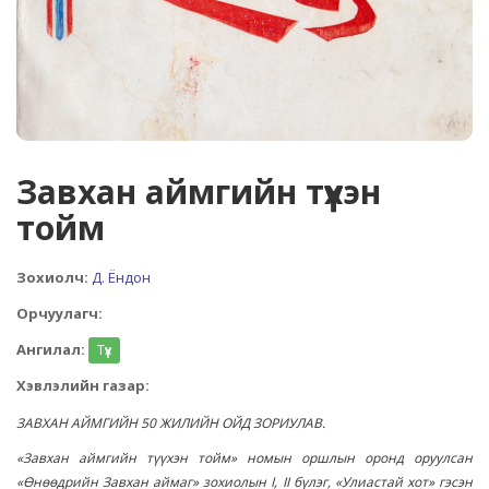
Завхан аймгийн түүхэн
тойм
Зохиолч:
Д. Ёндон
Орчуулагч:
Ангилал:
Түүх
Хэвлэлийн газар:
ЗАВХАН АЙМГИЙН 50 ЖИЛИЙН ОЙД ЗОРИУЛАВ.
«Завхан аймгийн түүхэн тойм» номын оршлын оронд оруулсан
«Өнөөдрийн Завхан аймаг» зохиолын I, II бүлэг, «Улиастай хот» гэсэн