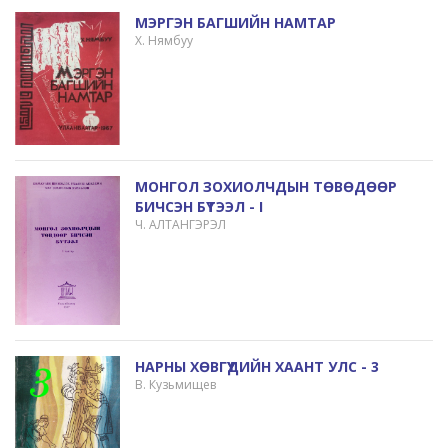
МЭРГЭН БАГШИЙН НАМТАР
Х. Нямбуу
МОНГОЛ ЗОХИОЛЧДЫН ТӨВӨДӨӨР
БИЧСЭН БҮТЭЭЛ - I
Ч. АЛТАНГЭРЭЛ
НАРНЫ ХӨВГҮҮДИЙН ХААНТ УЛС - 3
В. Кузьмищев