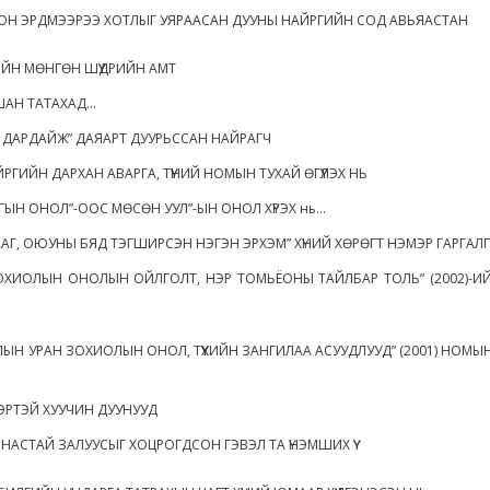
ОН ЭРДМЭЭРЭЭ ХОТЛЫГ УЯРААСАН ДУУНЫ НАЙРГИЙН СОД АВЬЯАСТАН
ЙН МӨНГӨН ШҮҮДРИЙН АМТ
АН ТАТАХАД...
 ДАРДАЙЖ” ДАЯАРТ ДУУРЬССАН НАЙРАГЧ
ЙРГИЙН ДАРХАН АВАРГА, ТҮҮНИЙ НОМЫН ТУХАЙ ӨГҮҮЛЭХ НЬ
ЫН ОНОЛ”-ООС МӨСӨН УУЛ”-ЫН ОНОЛ ХҮРЭХ нь...
АГ, ОЮУНЫ БЯД ТЭГШИРСЭН НЭГЭН ЭРХЭМ” ХҮНИЙ ХӨРӨГТ НЭМЭР ГАРГАЛ
ОХИОЛЫН ОНОЛЫН ОЙЛГОЛТ, НЭР ТОМЬЁОНЫ ТАЙЛБАР ТОЛЬ” (2002)-И
ЫН УРАН ЗОХИОЛЫН ОНОЛ, ТҮҮХИЙН ЗАНГИЛАА АСУУДЛУУД” (2001) НОМЫ
РТЭЙ ХУУЧИН ДУУНУУД
НАСТАЙ ЗАЛУУСЫГ ХОЦРОГДСОН ГЭВЭЛ ТА ҮНЭМШИХ ҮҮ