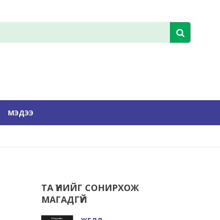
МЭДЭЭ
ТА ҮҮНИЙГ СОНИРХОЖ
МАГАДГҮЙ