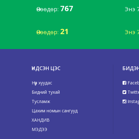
767
Өнөөдөр:
Энэ 
21
Өнөөдөр:
Энэ 
ҮНДСЭН ЦЭС
БИДЭ
Нүүр хуудас
Face
Бидний тухай
Twitt
Тусламж
Insta
Цахим номын сангууд
ХАНДИВ
МЭДЭЭ