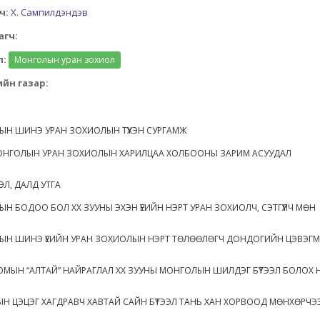
ч:
Х. Сампилдэндэв
агч:
л:
Монголын уран зохиол
йн газар:
Н ШИНЭ УРАН ЗОХИОЛЫН ТҮҮХЭН СУРГАМЖ
ОНГОЛЫН УРАН ЗОХИОЛЫН ХАРИЛЦАА ХОЛБООНЫ ЗАРИМ АСУУДАЛ
ЭЛ, ДАЛД УТГА
Н БОДОО БОЛ XX ЗУУНЫ ЭХЭН ҮЕИЙН НЭРТ УРАН ЗОХИОЛЧ, СЭТГҮҮЛЧ МӨН
ЫН ШИНЭ ҮЕИЙН УРАН ЗОХИОЛЫН НЭРТ ТӨЛӨӨЛӨГЧ ДОНДОГИЙН ЦЭВЭГ
ОМЫН “АЛТАЙ” НАЙРАГЛАЛ XX ЗУУНЫ МОНГОЛЫН ШИЛДЭГ БҮТЭЭЛ БОЛОХ 
ЫН ЦЭЦЭГ ХАГДРАВЧ ХАВТАЙ САЙН БҮТЭЭЛ ТАНЬ ХАН ХОРВООД МӨНХӨРЧЭ