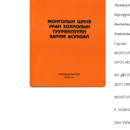
Зохиол
Орчуул
Ангила
Хэвлэли
Гарчиг:
МОНГОЛЫ
ОРОС М
ИЛ ДҮРСЛ
ДОГСОМЫ
МОНГОЛ
Р. ЧОЙН
ХАН УУЛ