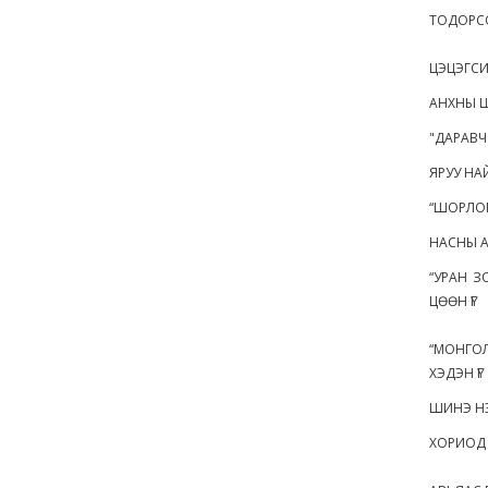
ТОДОРС
ЦЭЦЭГСИ
АНХНЫ Ш
"ДАРАВЧ
ЯРУУ НА
“ШОРЛОГ
НАСНЫ А
“УРАН З
ЦӨӨН ҮГ
“МОНГОЛ
ХЭДЭН ҮГ
ШИНЭ НЭ
ХОРИОД 