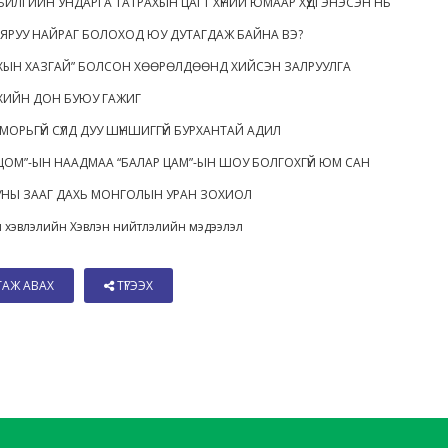
БИЛГИЙН УНДАРГА ТАТРАХЫН ЦАГТ ХҮНИЙ ЮМААР ХҮҮДГЭНЭСЭН НЬ
Г ЯРУУ НАЙРАГ БОЛОХОД ЮУ ДУТАГДАЖ БАЙНА ВЭ?
ЫН ХАЗГАЙ” БОЛСОН ХӨӨРӨЛДӨӨНД ХИЙСЭН ЗАЛРУУЛГА
ХИЙН ДОН БУЮУ ГАЖИГ
ЙМОРЬГҮЙ СҮЛД ДУУ ШҮНШИГГҮЙ БУРХАНТАЙ АДИЛ
ЦОМ”-ЫН НААДМАА “БАЛАР ЦАМ”-ЫН ШОУ БОЛГОХГҮЙ ЮМ САН
УНЫ ЗААГ ДАХЬ МОНГОЛЫН УРАН ЗОХИОЛ
 хэвлэлийн Хэвлэн нийтлэлийн мэдээлэл
ТАЖ АВАХ
ТҮГЭЭХ