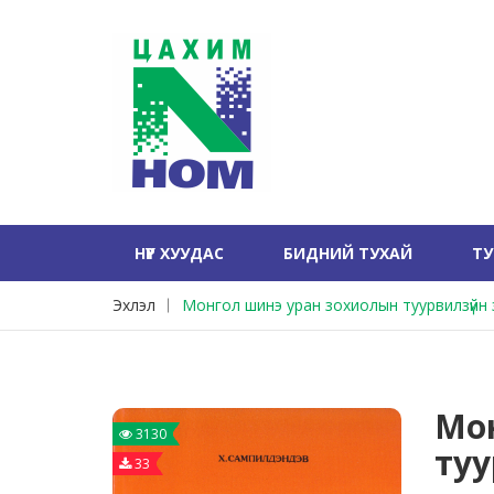
НҮҮР ХУУДАС
БИДНИЙ ТУХАЙ
Т
Эхлэл
Монгол шинэ уран зохиолын туурвилзүйн 
Мо
3130
туу
33