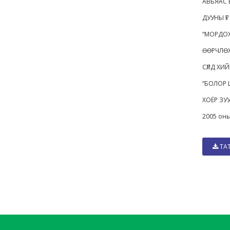
АВЬЯАС 
ДУУНЫ Ү
“МОРДОХ
ӨӨРЧЛӨ
СҮЛД ХИ
“БОЛОР 
ХОЁР ЗУ
2005 оны
ТА