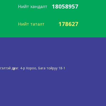
18058957
Нийт хандалт
178627
Нийт таталт
лтэй дүүрэг. 4-р Хороо, Бага тойруу 18-1