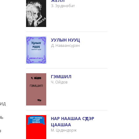
ЖЕЛЛ
З. Эрдэнэбат
УУЛЫН НУУЦ
Д. Наваансүрэн
ГЭМШИЛ
Ч. Ойдов
МИД
НЬ
НАР НААШАА СҮҮДЭР
ЦААШАА
М. Цэдэндорж
Э