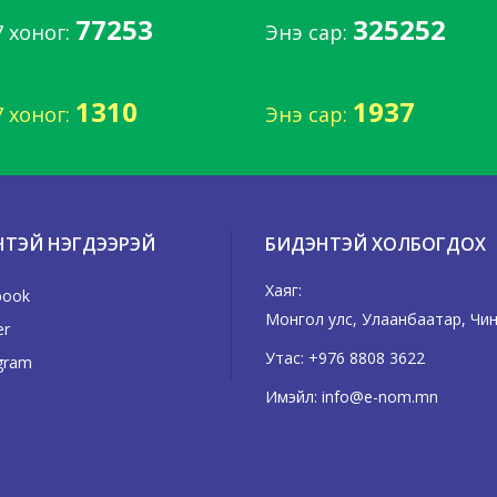
77253
325252
7 хоног:
Энэ сар:
1310
1937
7 хоног:
Энэ сар:
НТЭЙ НЭГДЭЭРЭЙ
БИДЭНТЭЙ ХОЛБОГДОХ
Хаяг:
book
Монгол улс, Улаанбаатар, Чингэ
er
Утас:
+976 8808 3622
gram
Имэйл:
info@e-nom.mn