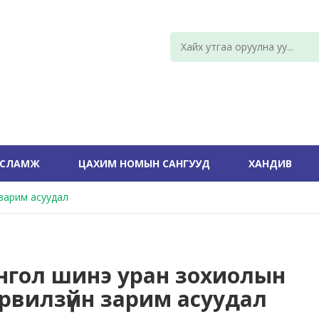
УСЛАМЖ
ЦАХИМ НОМЫН САНГУУД
ХАНДИВ
зарим асуудал
нгол шинэ уран зохиолын
рвилзүйн зарим асуудал