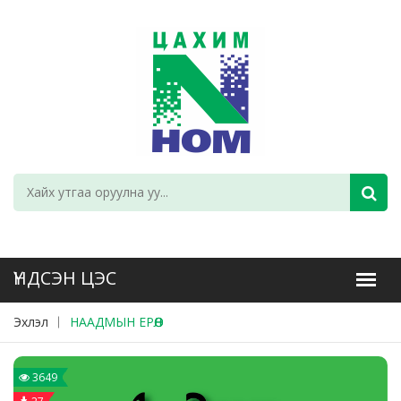
Эхлэл
НААДМЫН ЕРӨӨЛ
3649