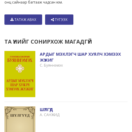
онц сайнаар багтааж чадсан юм.
ТАТАЖ АВАХ
ТҮГЭЭХ
ТА ҮҮНИЙГ СОНИРХОЖ МАГАДГҮЙ
АРДЫГ МЭХЛЭГЧ ШАР ХУЯЛЧ ХЭМЭЭХ
ЖҮЖИГ
С. Буяннэмэх
ШҮЛГҮҮД
А. САНЖИД