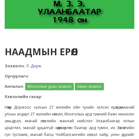
НААДМЫН ЕРӨӨЛ
Зохиолч:
Л. Дорж
Орчуулагч:
Ангилал:
Монголын уран зохиол
Аман зохиол
Хэвлэлийн газар:
Нөхөр Доржоос «улсын 27 жилийн ойн тухай» хэлсэн ерөөлдөө манай
улсын алдарт 27 жилийн хөгжил, Монголын ард түмний баян чинээлэг
амьдрал, манай хөгжлийн манлай нийслэл Улаанбаатар хотын
цэцэглэл, манай цуцалгүй хөдөлмөрлөгч баатар ард түмэн, их Зөвлөлтийн
гүн тусламж, манай багш Чойбалсангийн ивээл хайр, үнэн дүрийг