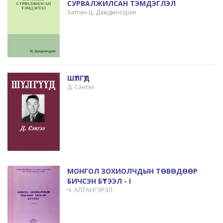
СУРВАЛЖИЛСАН ТЭМДЭГЛЭЛ
Хатгин Ц. Дамдинсүрэн
ШҮЛГҮҮД
Д. Сэнгээ
МОНГОЛ ЗОХИОЛЧДЫН ТӨВӨДӨӨР
БИЧСЭН БҮТЭЭЛ - I
Ч. АЛТАНГЭРЭЛ