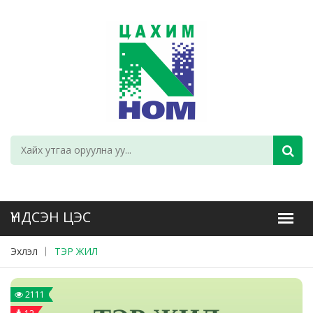
Эхлэл
ТЭР ЖИЛ
2111