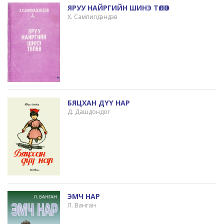
ЯРУУ НАЙРГИЙН ШИНЭ ТӨЛӨВ
Х. Сампилдэндэв
БЯЦХАН ДҮҮ НАР
Д. Дашдондог
ЭМЧ НАР
Л. Ванган