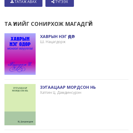
ТАТАЖ АВАХ
ТҮГЭЭХ
ТА ҮҮНИЙГ СОНИРХОЖ МАГАДГҮЙ
ХАВРЫН НЭГ ӨДӨР
Ш. Нацагдорж
ЗУГААЦААР МОРДСОН НЬ
Хатгин Ц. Дамдинсүрэн