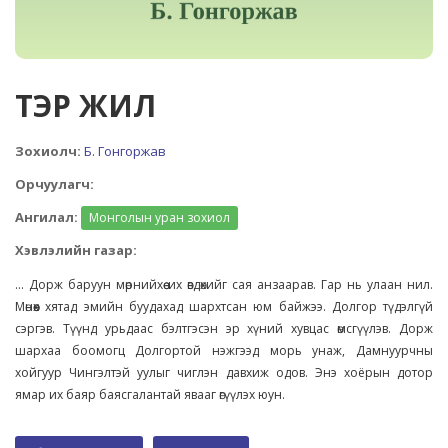
ТЭР ЖИЛ
Зохиолч:
Б. Гонгоржав
Орчуулагч:
Ангилал:
Монголын уран зохиол
Хэвлэлийн газар:
... Дорж баруун мөрнийхөө их өвдөхийг сая анзаарав. Гар нь улаан нил.
Мөнөөх хятад эмийн буудахад шархтсан юм байжээ. Долгор түдэлгүй
сэргэв. Түүнд урьдаас бэлтгэсэн эр хүний хувцас өмсгүүлэв. Дорж
шархаа боомогц Долгортой нэжгээд морь унаж, Дамнуурчны
хойгуур Чингэлтэй уулыг чиглэн давхиж одов. Энэ хоёрын дотор
ямар их баяр баясгалантай явааг өгүүлэх юун.