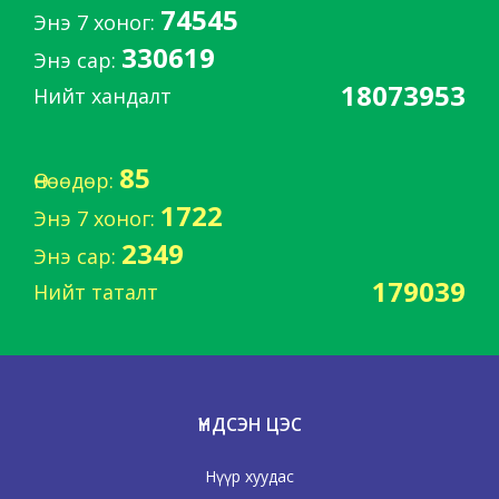
74545
Энэ 7 хоног:
330619
Энэ сар:
18073953
Нийт хандалт
85
Өнөөдөр:
1722
Энэ 7 хоног:
2349
Энэ сар:
179039
Нийт таталт
ҮНДСЭН ЦЭС
Нүүр хуудас