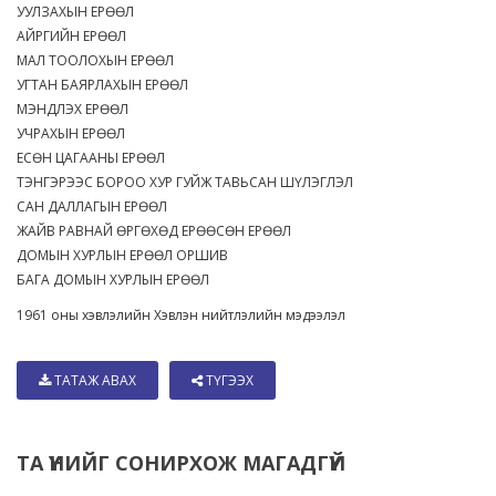
УУЛЗАХЫН ЕРӨӨЛ
АЙРГИЙН ЕРӨӨЛ
МАЛ ТООЛОХЫН ЕРӨӨЛ
УГТАН БАЯРЛАХЫН ЕРӨӨЛ
МЭНДЛЭХ ЕРӨӨЛ
УЧРАХЫН ЕРӨӨЛ
ЕСӨН ЦАГААНЫ ЕРӨӨЛ
ТЭНГЭРЭЭС БОРОО ХУР ГУЙЖ ТАВЬСАН ШҮЛЭГЛЭЛ
САН ДАЛЛАГЫН ЕРӨӨЛ
ЖАЙВ РАВНАЙ ӨРГӨХӨД ЕРӨӨСӨН ЕРӨӨЛ
ДОМЫН ХУРЛЫН ЕРӨӨЛ ОРШИВ
БАГА ДОМЫН ХУРЛЫН ЕРӨӨЛ
1961 оны хэвлэлийн Хэвлэн нийтлэлийн мэдээлэл
ТАТАЖ АВАХ
ТҮГЭЭХ
ТА ҮҮНИЙГ СОНИРХОЖ МАГАДГҮЙ