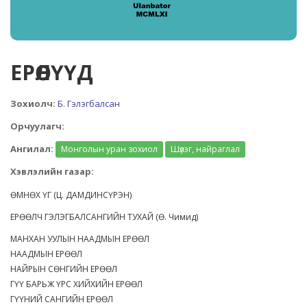
ЕРӨӨЛҮҮД
Зохиолч:
Б. Гэлэгбалсан
Орчуулагч:
Ангилал:
Монголын уран зохиол
Шүлэг, найраглал
Хэвлэлийн газар:
ӨМНӨХ ҮГ (Ц. ДАМДИНСҮРЭН)
ЕРӨӨЛЧ ГЭЛЭГБАЛСАНГИЙН ТУХАЙ (Ө. Чимид)
МАНХАН УУЛЫН НААДМЫН ЕРӨӨЛ
НААДМЫН ЕРӨӨЛ
НАЙРЫН СӨНГИЙН ЕРӨӨЛ
ГҮҮ БАРЬЖ ҮРС ХИЙХИЙН ЕРӨӨЛ
ГҮҮНИЙ САНГИЙН ЕРӨӨЛ