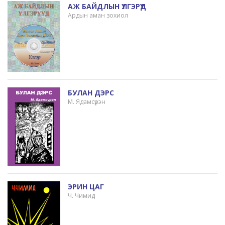
АЖ БАЙДЛЫН ҮЛГЭРҮҮД
Ардын аман зохиол
БУЛАН ДЭРС
М. Ядамсүрэн
ЭРИН ЦАГ
Ч. Чимид