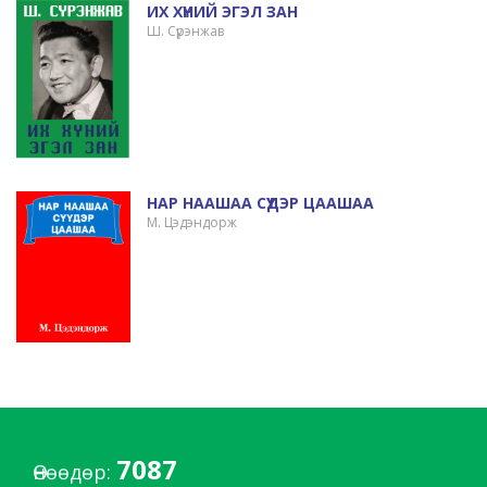
ИХ ХҮНИЙ ЭГЭЛ ЗАН
Ш. Сүрэнжав
НАР НААШАА СҮҮДЭР ЦААШАА
М. Цэдэндорж
7087
Өнөөдөр: