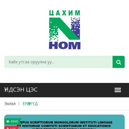
Эхлэл
ЕРӨӨЛҮҮД
4945