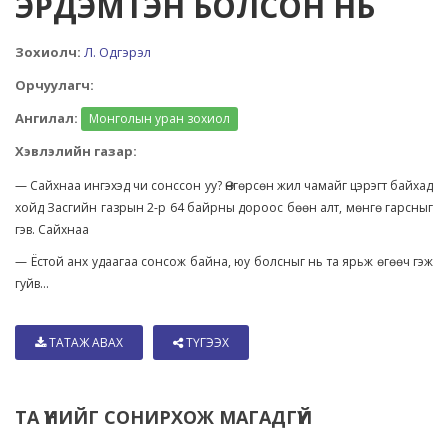
ЭРДЭМТЭН БОЛСОН НЬ
Зохиолч:
Л. Одгэрэл
Орчуулагч:
Ангилал:
Монголын уран зохиол
Хэвлэлийн газар:
— Сайхнаа ингэхэд чи сонссон уу? Өнгөрсөн жил чамайг цэрэгт байхад
хойд Засгийн газрын 2-р 64 байрны дороос бөөн алт, мөнгө гарсныг
гэв. Сайхнаа
— Ёстой анх удаагаа сонсож байна, юу болсныг нь та ярьж өгөөч гэж
гуйв...
ТАТАЖ АВАХ
ТҮГЭЭХ
ТА ҮҮНИЙГ СОНИРХОЖ МАГАДГҮЙ