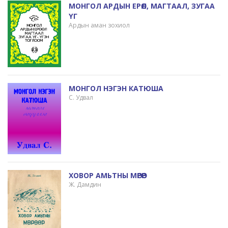
МОНГОЛ АРДЫН ЕРӨӨЛ, МАГТААЛ, ЗУГАА
ҮГ
Ардын аман зохиол
МОНГОЛ НЭГЭН КАТЮША
С. Удвал
ХОВОР АМЬТНЫ МӨРӨӨР
Ж. Дамдин