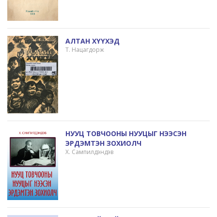
АЛТАН ХҮҮХЭД
Т. Нацагдорж
НУУЦ ТОВЧООНЫ НУУЦЫГ НЭЭСЭН
ЭРДЭМТЭН ЗОХИОЛЧ
Х. Сампилдэндэв