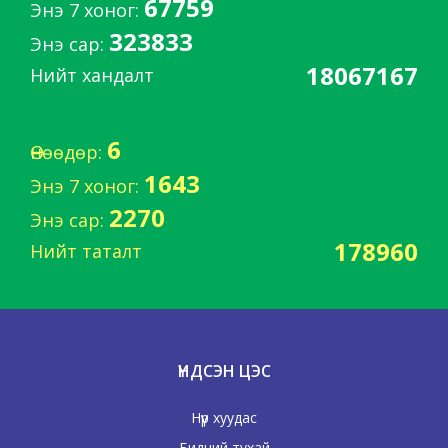
67759
Энэ 7 хоног:
323833
Энэ сар:
18067167
Нийт хандалт
6
Өнөөдөр:
1643
Энэ 7 хоног:
2270
Энэ сар:
178960
Нийт таталт
ҮНДСЭН ЦЭС
Нүүр хуудас
Бидний тухай