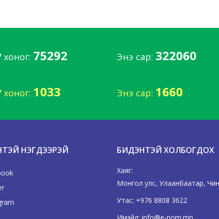
75292
322060
7 хоног:
Энэ сар:
1033
1660
7 хоног:
Энэ сар:
НТЭЙ НЭГДЭЭРЭЙ
БИДЭНТЭЙ ХОЛБОГДОХ
Хаяг:
book
Монгол улс, Улаанбаатар, Чингэ
er
Утас:
+976 8808 3622
gram
Имэйл:
info@e-nom.mn