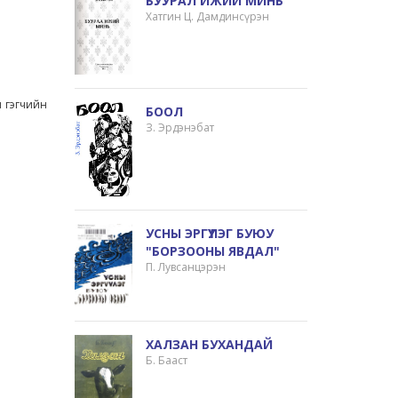
БУУРАЛ ИЖИЙ МИНЬ
Хатгин Ц. Дамдинсүрэн
н гэгчийн
БООЛ
З. Эрдэнэбат
УСНЫ ЭРГҮҮЛЭГ БУЮУ
"БОРЗООНЫ ЯВДАЛ"
П. Лувсанцэрэн
ХАЛЗАН БУХАНДАЙ
Б. Бааст