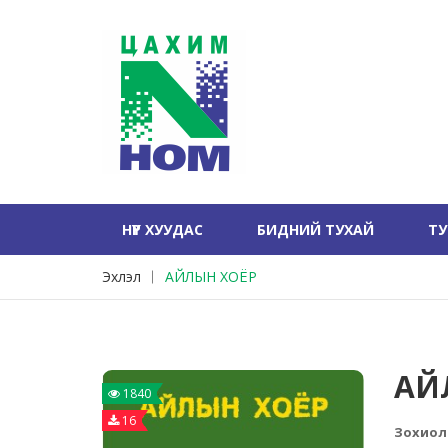
НҮҮР ХУУДАС
БИДНИЙ ТУХАЙ
Т
Эхлэл
АЙЛЫН ХОЁР
АЙ
1840
16
Зохиол