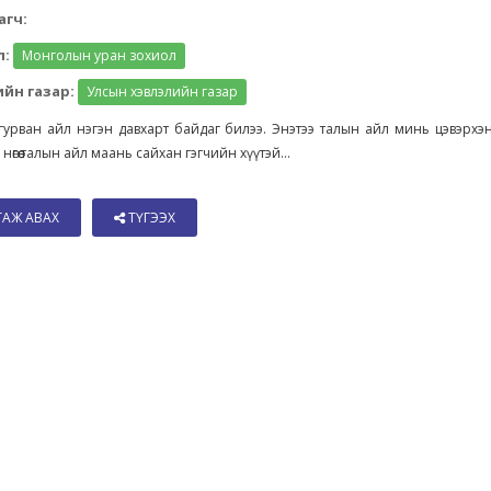
агч:
л:
Монголын уран зохиол
йн газар:
Улсын хэвлэлийн газар
урван айл нэгэн давхарт байдаг билээ. Энэтээ талын айл минь цэвэрхэ
нөгөө талын айл маань сайхан гэгчийн хүүтэй...
ТАЖ АВАХ
ТҮГЭЭХ