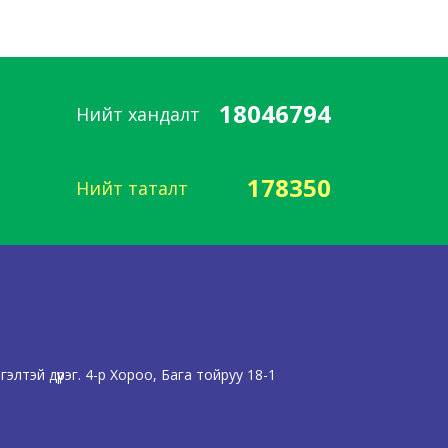
18046794
Нийт хандалт
178350
Нийт таталт
лтэй дүүрэг. 4-р Хороо, Бага тойруу 18-1