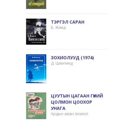
ТЭРГЭЛ САРАН
Б. Жамд
ЗОХИОЛУУД (1974)
Д. Цэвэгмид
ЦУУТЫН ЦАГААН ГҮҮНИЙ
ЦОЛМОН ЦООХОР
УНАГА
Ардын аман зохиол