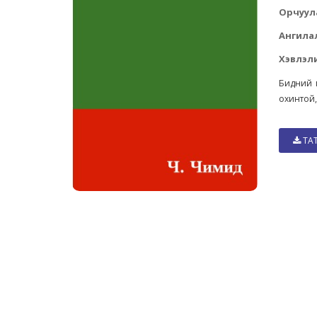
Орчуул
Ангила
Хэвлэли
Бидний г
охинтой, 
ТА