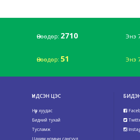
2710
Өнөөдөр:
Энэ 
51
Өнөөдөр:
Энэ 
ҮНДСЭН ЦЭС
БИДЭ
Нүүр хуудас
Face
Бидний тухай
Twitt
Тусламж
Insta
Цахим номын сангууд