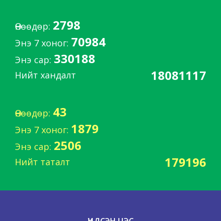
2798
Өнөөдөр:
70984
Энэ 7 хоног:
330188
Энэ сар:
18081117
Нийт хандалт
43
Өнөөдөр:
1879
Энэ 7 хоног:
2506
Энэ сар:
179196
Нийт таталт
ҮНДСЭН ЦЭС