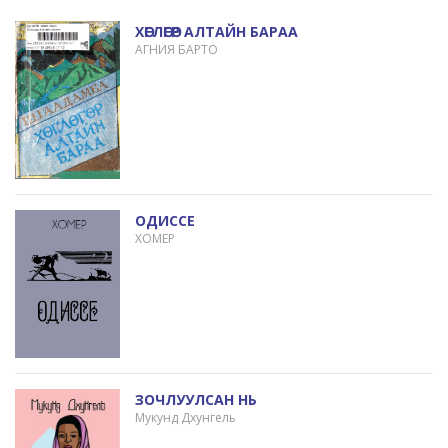
ХӨГЛӨГӨР АЛТАЙН БАРАА
АГНИЯ БАРТО
ОДИССЕ
ХОМЕР
ЗОЧЛУУЛСАН НЬ
Мукунд Дхунгель