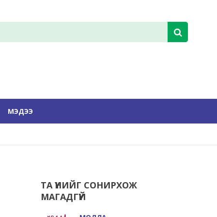
МЭДЭЭ
ТА ҮҮНИЙГ СОНИРХОЖ
МАГАДГҮЙ