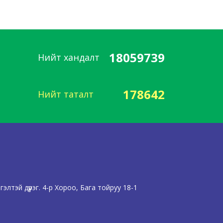
18059739
Нийт хандалт
178642
Нийт таталт
лтэй дүүрэг. 4-р Хороо, Бага тойруу 18-1