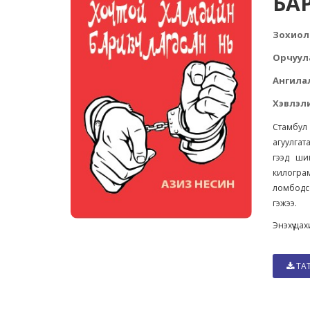
БА
Зохиол
Орчуул
Ангила
Хэвлэли
Стамбул
агуулгат
гээд ши
килограм
ломбодсо
гэжээ.
Энэхүү ц
ТА