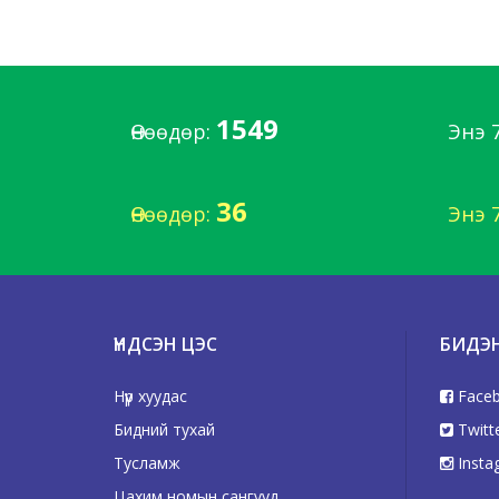
1549
Өнөөдөр:
Энэ 
36
Өнөөдөр:
Энэ 
ҮНДСЭН ЦЭС
БИДЭ
Нүүр хуудас
Face
Бидний тухай
Twitt
Тусламж
Insta
Цахим номын сангууд