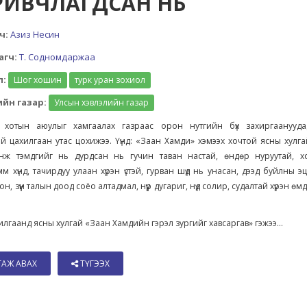
РИВЧЛАГДСАН НЬ
ч:
Азиз Несин
агч:
Т. Содномдаржаа
л:
Шог хошин
турк уран зохиол
йн газар:
Улсын хэвлэлийн газар
 хотын аюулыг хамгаалах газраас орон нутгийн бүх захиргаанууд
ай цахилгаан утас цохижээ. Үүнд: «Заан Хамди» хэмээх хочтой ясны хулга
нж тэмдгийг нь дурдсан нь гучин таван настай, өндөр нуруутай, х
м хүнд, тачирдуу улаан хүрэн үстэй, гурван шүд нь унасан, дээд буйлны э
н, зүүн талын доод соёо алтадмал, нүүр дугариг, нүд солир, судалтай хүрэн өм
ахилгаанд ясны хулгай «Заан Хамдийн гэрэл зургийг хавсаргав» гэжээ...
ТАЖ АВАХ
ТҮГЭЭХ