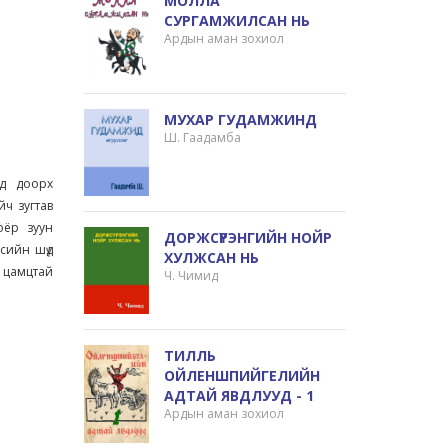
МОЛЛА
СУРГАМЖИЛСАН НЬ
Ардын аман зохиол
МУХАР ГУДАМЖИНД
Ш. Гаадамба
ад доорх
йч зугтав
оёр зуун
ДОРЖСҮРЭНГИЙН НОЙР
цсийн шүд
ХУЛЖСАН НЬ
д цамцтай
Ч. Чимид
ТИЛЛЬ
ОЙЛЕНШПИЙГЕЛИЙН
АДТАЙ ЯВДЛУУД - 1
Ардын аман зохиол