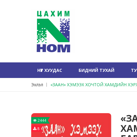
НҮҮР ХУУДАС
БИДНИЙ ТУХАЙ
Т
Эхлэл
«ЗААН» ХЭМЭЭХ ХОЧТОЙ ХАМДИЙН ХЭР
«З
2444
ХА
8