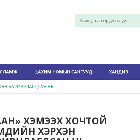
УСЛАМЖ
ЦАХИМ НОМЫН САНГУУД
ХАНДИВ
ХЭН БАРИВЧЛАГДСАН НЬ
ААН» ХЭМЭЭХ ХОЧТОЙ
МДИЙН ХЭРХЭН