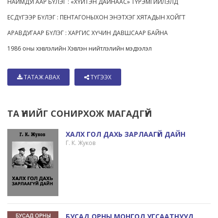
НАЙМДУГААР БҮЛЭГ : «ХҮЙТЭН ДАЙНААС» ТҮРЭМГИЙЛЭЛД
ЕСДҮГЭЭР БҮЛЭГ : ПЕНТАГОНЫХОН ЭНЭТХЭГ ХЯТАДЫН ХОЙГТ
АРАВДУГААР БҮЛЭГ : ХАРГИС ХҮЧИН ДАВШСААР БАЙНА
1986 оны хэвлэлийн Хэвлэн нийтлэлийн мэдээлэл
ТАТАЖ АВАХ
ТҮГЭЭХ
ТА ҮҮНИЙГ СОНИРХОЖ МАГАДГҮЙ
ХАЛХ ГОЛ ДАХЬ ЗАРЛААГҮЙ ДАЙН
Г. К. Жуков
БУСАД ОРНЫ МОНГОЛ УГСААТНУУД