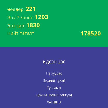
221
Өнөөдөр:
1203
Энэ 7 хоног:
1830
Энэ сар:
178520
Нийт таталт
ҮНДСЭН ЦЭС
Нүүр хуудас
Бидний тухай
Тусламж
Цахим номын сангууд
ХАНДИВ