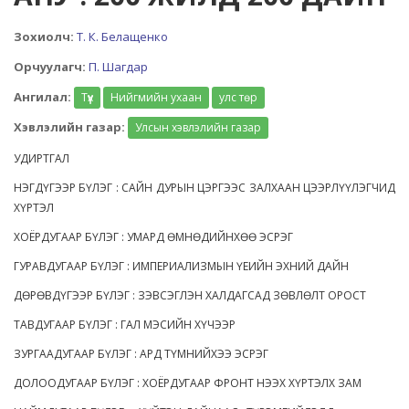
Зохиолч:
Т. К. Белащенко
Орчуулагч:
П. Шагдар
Ангилал:
Түүх
Нийгмийн ухаан
улс төр
Хэвлэлийн газар:
Улсын хэвлэлийн газар
УДИРТГАЛ
НЭГДҮГЭЭР БҮЛЭГ : САЙН ДУРЫН ЦЭРГЭЭС ЗАЛХААН ЦЭЭРЛҮҮЛЭГЧИД
ХҮРТЭЛ
ХОЁРДУГААР БҮЛЭГ : УМАРД ӨМНӨДИЙНХӨӨ ЭСРЭГ
ГУРАВДУГААР БҮЛЭГ : ИМПЕРИАЛИЗМЫН ҮЕИЙН ЭХНИЙ ДАЙН
ДӨРӨВДҮГЭЭР БҮЛЭГ : ЗЭВСЭГЛЭН ХАЛДАГСАД ЗӨВЛӨЛТ ОРОСТ
ТАВДУГААР БҮЛЭГ : ГАЛ МЭСИЙН ХҮЧЭЭР
ЗУРГААДУГААР БҮЛЭГ : АРД ТҮМНИЙХЭЭ ЭСРЭГ
ДОЛООДУГААР БҮЛЭГ : ХОЁРДУГААР ФРОНТ НЭЭХ ХҮРТЭЛХ ЗАМ