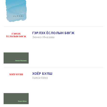
ГЭРЛЭХ ЁСЛОЛЫН БӨГЖ
Зюнко Иназава
ХОЁР БУЛШ
Хаяси Кёко