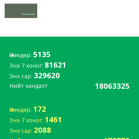
5135
Өнөөдөр:
81621
Энэ 7 хоног:
329620
Энэ сар:
18063325
Нийт хандалт
172
Өнөөдөр:
1461
Энэ 7 хоног:
2088
Энэ сар: