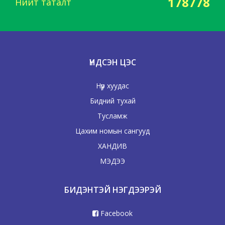
178778
Нийт таталт
ҮНДСЭН ЦЭС
Нүүр хуудас
Бидний тухай
Тусламж
Цахим номын сангууд
ХАНДИВ
МЭДЭЭ
БИДЭНТЭЙ НЭГДЭЭРЭЙ
Facebook