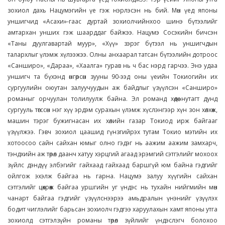
зохиол дахь Нацумэгийн үе гэж нэрлэсэн нь бий. Мөн үед японы
уншигчид «Асахи»-гаас дуртай зохиолчийнхоо шинэ бүтээлийг
амтархан унших гэж шаарддаг байжээ. Нацумэ Сосэкийн бичсэн
«Таны дуулгавартай муур», «Хүү» зэрэг бүтээл нь уншигчдын
талархлыг үлэмж хүлээжээ. Олны анхаарал татсан бүтээлийн дотроос
«Санширо», «Дараа», «Хаалга» гурав нь ч бас нэрд гарчээ. Энэ удаа
уншигч та бүхэнд өнгөрсөн зууны 90-ээд оны үеийн Токиогийн их
сургуулийн оюутан залуучуудын аж байдлыг үзүүлсэн «Санширо»
романыг орчуулан толилуулж байна. Эл романд хөдөө нутагт дунд
сургууль төгссөн нэг хүү эрдэм сурахын үлэмж хүслэнгээр хүн зон хөлхөж,
машин тэрэг бужигнасан их хөлийн газар Токиод ирж байгааг
үзүүлжээ. Гэвч зохиол цаашид гүнзгийрэх тутам Токио мэтийн их
хотоосоо сайн сайхан юмыг олно гэдэг нь аажим аажим замхарч,
тэндхийн аж төрөл даанч хатуу хэрцгий агаад эрэмгий сэтгэлийг мохоох
зүйлс дэндүү элбэгийг гайхаад гайхаад баршгүй юм байна гэдгийг
ойлгож эхэлж байгаа нь гарна. Нацумэ залуу хүүгийн сайхан
сэтгэлийг цөхрөөж байгаа уршгийн уг үндэс нь тухайн нийгмийн мөн
чанарт байгаа гэдгийг үзүүлснээрээ амьдралын үнэнийг үзүүлэх
бодит чиглэлийг барьсан зохиолч гэдгээ харуулахын хамт японы утга
зохиолд сэтгэлзүйн романы төрөл зүйлийг үндэслэгч болохоо