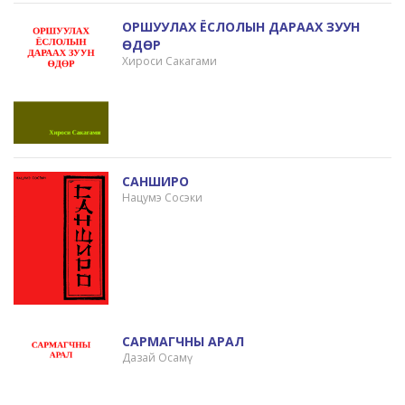
ОРШУУЛАХ ЁСЛОЛЫН ДАРААХ ЗУУН
ӨДӨР
Хироси Сакагами
САНШИРО
Нацумэ Сосэки
САРМАГЧНЫ АРАЛ
Дазай Осамү