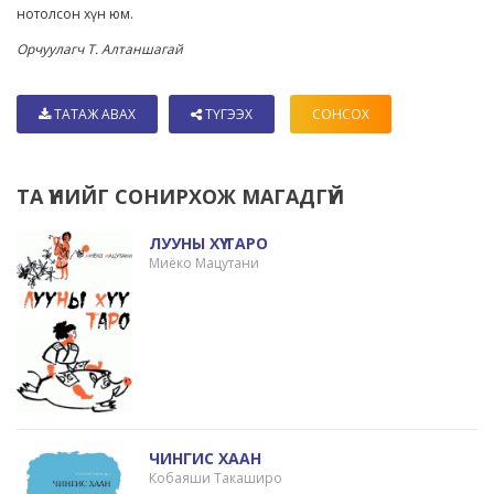
нотолсон хүн юм.
Орчуулагч Т. Алтаншагай
ТАТАЖ АВАХ
ТҮГЭЭХ
СОНСОХ
ТА ҮҮНИЙГ СОНИРХОЖ МАГАДГҮЙ
ЛУУНЫ ХҮҮ ТАРО
Миёко Мацутани
ЧИНГИС ХААН
Кобаяши Такаширо