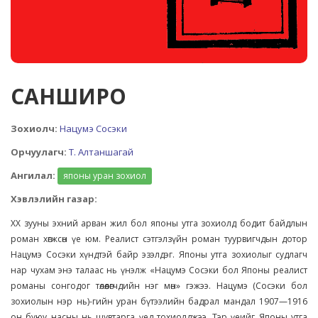
САНШИРО
Зохиолч:
Нацумэ Сосэки
Орчуулагч:
Т. Алтаншагай
Ангилал:
японы уран зохиол
Хэвлэлийн газар:
XX зууны эхний арван жил бол японы утга зохиолд бодит байдлын
роман хөгжсөн үе юм. Реалист сэтгэлзүйн роман туурвигчдын дотор
Нацумэ Сосэки хүндтэй байр эзэлдэг. Японы утга зохиолыг судлагч
нар чухам энэ талаас нь үнэлж «Нацумэ Сосэки бол Японы реалист
романы сонгодог төлөөлөгчдийн нэг мөн» гэжээ. Нацумэ (Сосэки бол
зохиолын нэр нь)-гийн уран бүтээлийн бадрал мандал 1907—1916
он буюу насны нь шувтарга үед тохиолджээ. Тэр үеийг Японы утга