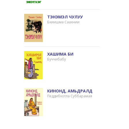
ТЭНЭМЭЛ ЧУЛУУ
Бхиишма Саахнии
ХАШИМА БИ
Буччибабу
КИНОНД, АМЬДРАЛД
Педдибхотла Суббарамая