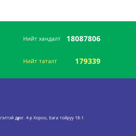
18087806
Нийт хандалт
179339
Нийт таталт
лтэй дүүрэг. 4-р Хороо, Бага тойруу 18-1