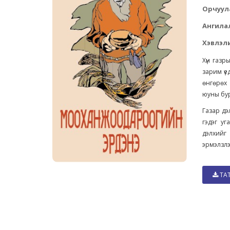
Орчуул
Ангила
Хэвлэли
Хүн газр
зарим үе
өнгөрөх 
юуны бур
Газар дэ
гэдэг уг
дэлхийг
эрмэлзлэ
ТА