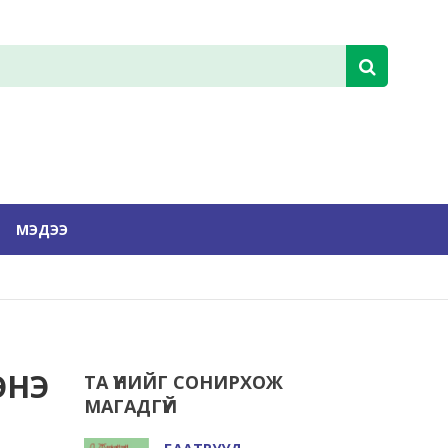
МЭДЭЭ
ЭНЭ
ТА ҮҮНИЙГ СОНИРХОЖ
МАГАДГҮЙ