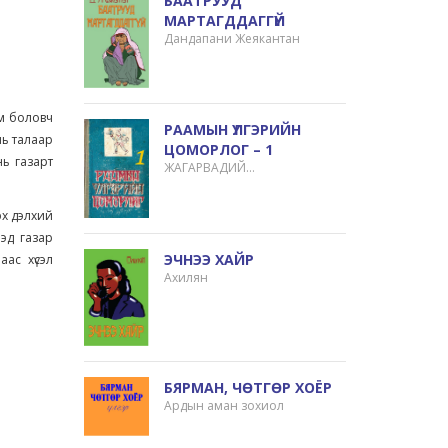
БААТРУУД
МАРТАГДДАГГҮЙ
Дандапани Жеякантан
йм боловч
РААМЫН ҮЛГЭРИЙН
нь талаар
ЦОМОРЛОГ – 1
нь газарт
ЖАГАРВАДИЙ
РААЖГОБАЛАЖАРЯ
эх дэлхий
ээд газар
ЭЧНЭЭ ХАЙР
ас хүсэл
Ахилян
БЯРМАН, ЧӨТГӨР ХОЁР
Ардын аман зохиол