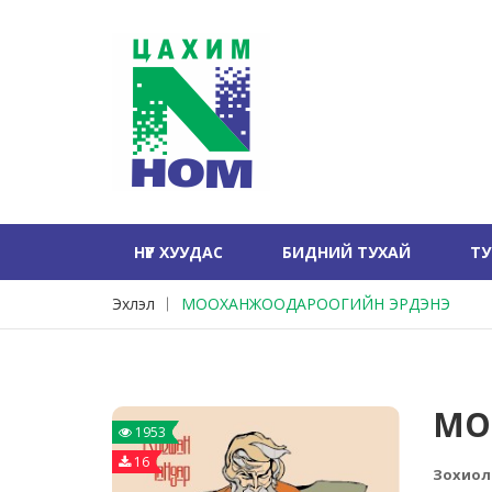
НҮҮР ХУУДАС
БИДНИЙ ТУХАЙ
Т
Эхлэл
МООХАНЖООДАРООГИЙН ЭРДЭНЭ
МО
1953
16
Зохиол