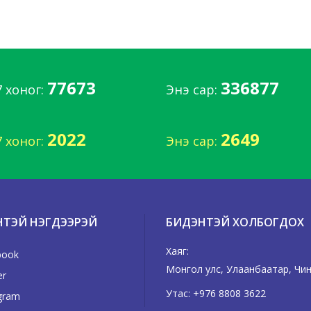
77673
336877
7 хоног:
Энэ сар:
2022
2649
7 хоног:
Энэ сар:
НТЭЙ НЭГДЭЭРЭЙ
БИДЭНТЭЙ ХОЛБОГДОХ
Хаяг:
book
Монгол улс, Улаанбаатар, Чингэ
er
Утас:
+976 8808 3622
gram