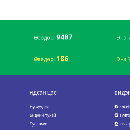
9487
Өнөөдөр:
Энэ 
186
Өнөөдөр:
Энэ 
ҮНДСЭН ЦЭС
БИДЭ
Нүүр хуудас
Face
Бидний тухай
Twitt
Тусламж
Insta