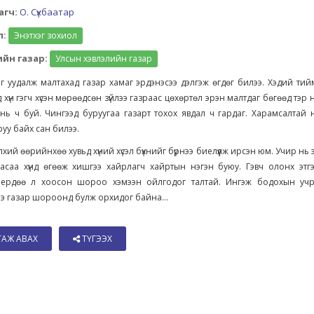
агч:
О. Сүхбаатар
л:
Энэтхэг зохиол
йн газар:
Улсын хэвлэлийн газар
ыг уудалж малтахад газар хамаг эрдэнэсээ дэлгэж өгдөг билээ. Хэдий ти
д хүн гэгч хүсэн мөрөөдсөн зүйлээ газраас цөхөртөл эрэн малтдаг бөгөөд тэр 
нь ч буй. Чингээд буруугаа газарт тохох явдал ч гардаг. Харамсалтай 
уу байх сан билээ.
лхий өөрийнхөө хувьд хүний хүсэл бүхнийг бүрнээ биелүүлж ирсэн юм. Учир нь 
аасаа хүнд өгөөж хишгээ хайрлагч хайртын нэгэн буюу. Гэвч олонх этг
 ердөө л хоосон шороо хэмээн ойлгодог талтай. Ингэж бодохын учра
э газар шороонд булж орхидог байна...
ТАЖ АВАХ
ТҮГЭЭХ