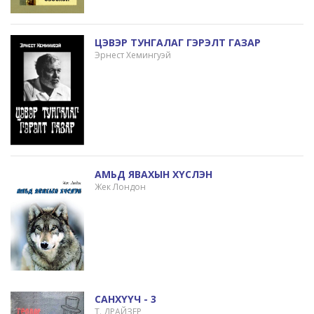
ЦЭВЭР ТУНГАЛАГ ГЭРЭЛТ ГАЗАР
Эрнест Хемингуэй
АМЬД ЯВАХЫН ХҮСЛЭН
Жек Лондон
САНХҮҮЧ - 3
Т. ДРАЙЗЕР