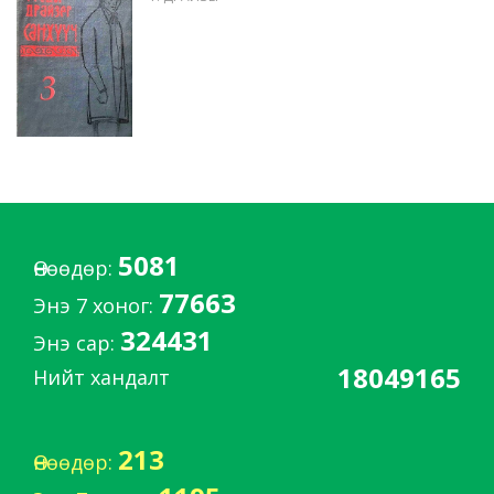
5081
Өнөөдөр:
77663
Энэ 7 хоног:
324431
Энэ сар:
18049165
Нийт хандалт
213
Өнөөдөр: