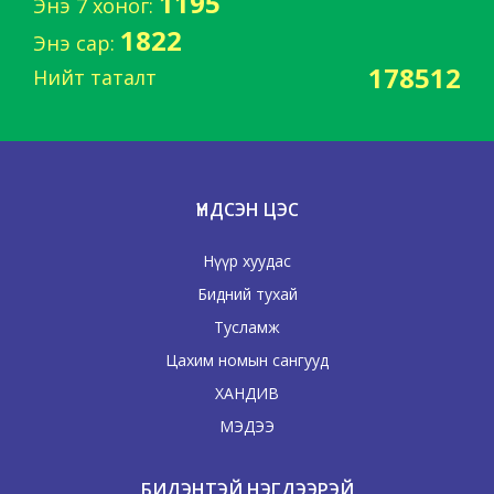
1195
Энэ 7 хоног:
1822
Энэ сар:
178512
Нийт таталт
ҮНДСЭН ЦЭС
Нүүр хуудас
Бидний тухай
Тусламж
Цахим номын сангууд
ХАНДИВ
МЭДЭЭ
БИДЭНТЭЙ НЭГДЭЭРЭЙ