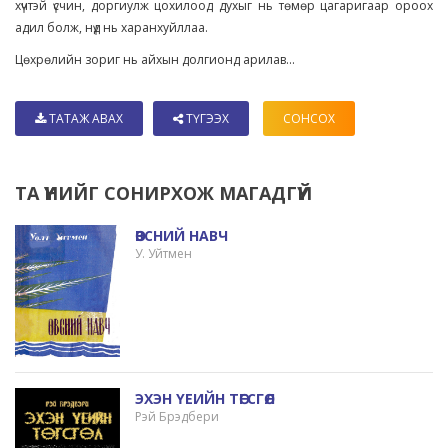
хүчтэй үсчин, доргиулж цохилоод духыг нь төмөр цагаригаар ороох
адил болж, нүд нь харанхуйллаа.
Цөхрөлийн зориг нь айхын долгионд арилав...
ТАТАЖ АВАХ
ТҮГЭЭХ
СОНСОХ
ТА ҮҮНИЙГ СОНИРХОЖ МАГАДГҮЙ
ӨВСНИЙ НАВЧ
У. Уйтмен
ЭХЭН ҮЕИЙН ТӨГСГӨЛ
Рэй Брэдбери