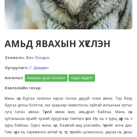
АМЬД ЯВАХЫН ХҮСЛЭН
Зохиолч:
Жек Лондон
Орчуулагч:
Г. Дамдин
Ангилал:
Америк уран зохиол
Адал явдалт
Хэвлэлийн газар:
Мань хүн буугаа онилон харах гэснээ даруй сэхээ авчээ. Тэр бээр
буугаа доош болгож, хээ хуараар чимэглэсэн хуйтай ангынхаа хутгыг
суга татан авлаа. Түүний өмнө мах, амьдрал байлаа. Мань хүн
хутганыхаа ирийг эрхий хуруугаар тэмтэрч үзэв. Ир нь ч хурц, үзүүр нь ч
хурц байлаа. Одоо мань хүн, баавгай өөд ухасхийн, түүнийг ална даа.
Гэвч зүрх нь сэрэмжлэх аятай түг, түг, түгхийн цохилсноо, дараа нь дээш