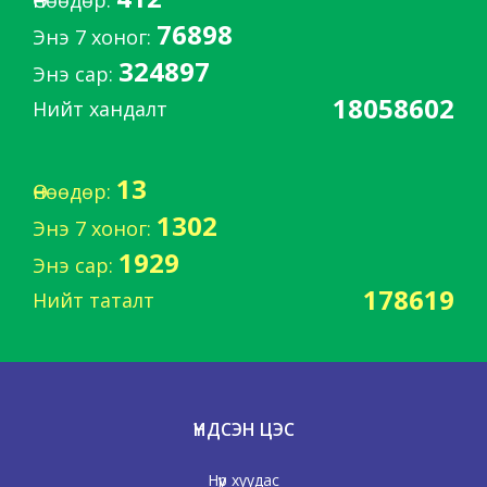
Өнөөдөр:
76898
Энэ 7 хоног:
324897
Энэ сар:
18058602
Нийт хандалт
13
Өнөөдөр:
1302
Энэ 7 хоног:
1929
Энэ сар:
178619
Нийт таталт
ҮНДСЭН ЦЭС
Нүүр хуудас