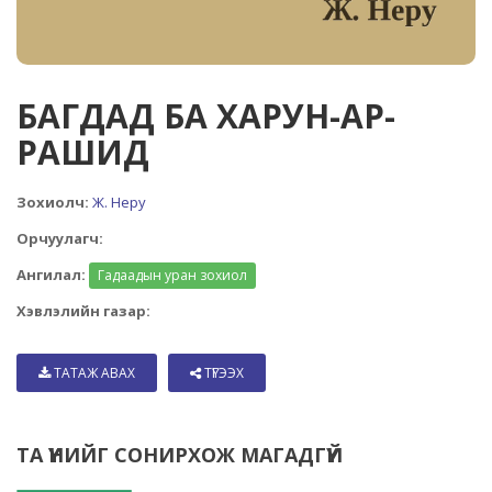
БАГДАД БА ХАРУН-АР-
РАШИД
Зохиолч:
Ж. Неру
Орчуулагч:
Ангилал:
Гадаадын уран зохиол
Хэвлэлийн газар:
ТАТАЖ АВАХ
ТҮГЭЭХ
ТА ҮҮНИЙГ СОНИРХОЖ МАГАДГҮЙ