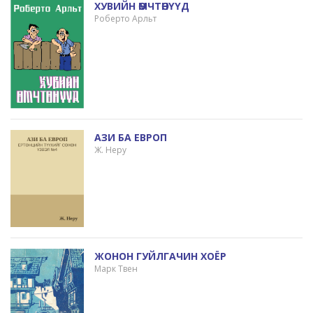
ХУВИЙН ӨМЧТӨНҮҮД
Роберто Арльт
АЗИ БА ЕВРОП
Ж. Неру
ЖОНОН ГУЙЛГАЧИН ХОЁР
Марк Твен