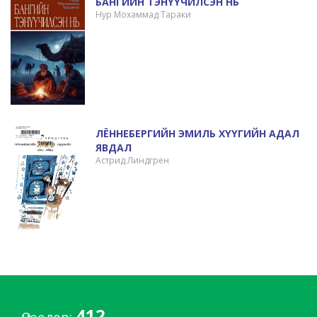
БАНГИЙН ТЭНҮҮЧИЛСЭН НЬ
Нур Мохаммад Тараки
ЛЁННЕБЕРГИЙН ЭМИЛЬ ХҮҮГИЙН АДАЛ
ЯВДАЛ
Астрид Линдгрен
412