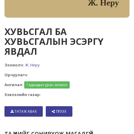
ХУВЬСГАЛ БА
ХУВЬСГАЛЫН ЭСЭРГҮҮ
ЯВДАЛ
Зохиолч:
Ж. Неру
Орчуулагч:
Ангилал:
Гадаадын уран зохиол
Хэвлэлийн газар:
ТАТАЖ АВАХ
ТҮГЭЭХ
ТА ҮҮНИЙГ СОНИРХОЖ МАГАДГҮЙ