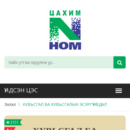
Эхлэл
ХУВЬСГАЛ БА ХУВЬСГАЛЫН ЭСЭРГҮҮ ЯВДАЛ
2151