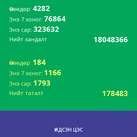
4282
Өнөөдөр:
76864
Энэ 7 хоног:
323632
Энэ сар:
18048366
Нийт хандалт
184
Өнөөдөр:
1166
Энэ 7 хоног:
1793
Энэ сар:
178483
Нийт таталт
ҮНДСЭН ЦЭС