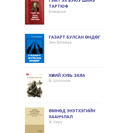
ГЭМТ ЭХ БУЮУ ШИНЭ
ТАРТЮФ
Бомарше
ГАЗАРТ БУЛСАН ӨНДӨГ
Энн Ветемаа
ХҮНИЙ ХУВЬ ЗАЯА
М. Шолохов
ӨМНӨД ЭНЭТХЭГИЙН
ХААНЧЛАЛ
Ж. Неру