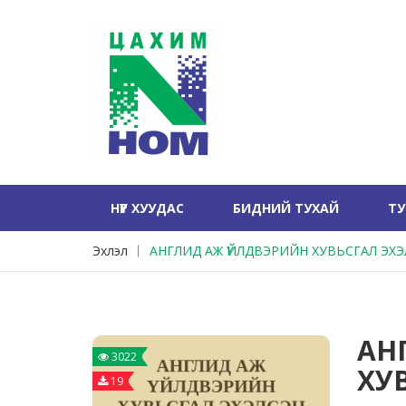
НҮҮР ХУУДАС
БИДНИЙ ТУХАЙ
Т
Эхлэл
АНГЛИД АЖ ҮЙЛДВЭРИЙН ХУВЬСГАЛ ЭХЭ
АН
3022
ХУ
19