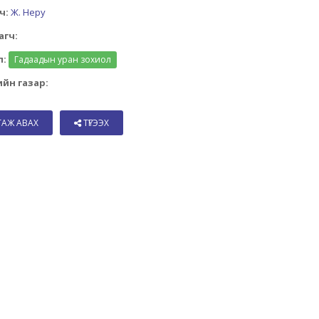
ч:
Ж. Неру
агч:
л:
Гадаадын уран зохиол
йн газар:
ТАЖ АВАХ
ТҮГЭЭХ