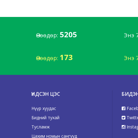
5205
Өнөөдөр:
Энэ 
173
Өнөөдөр:
Энэ 
ҮНДСЭН ЦЭС
БИДЭ
Нүүр хуудас
Face
Бидний тухай
Twitt
Тусламж
Insta
Цахим номын сангууд