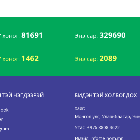
81691
329690
7 хоног:
Энэ сар:
1462
2089
7 хоног:
Энэ сар:
НТЭЙ НЭГДЭЭРЭЙ
БИДЭНТЭЙ ХОЛБОГДОХ
Хаяг:
book
Монгол улс, Улаанбаатар, Чинг
er
Утас:
+976 8808 3622
gram
Имэйл:
info@e-nom.mn