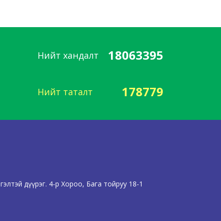
18063395
Нийт хандалт
178779
Нийт таталт
элтэй дүүрэг. 4-р Хороо, Бага тойруу 18-1