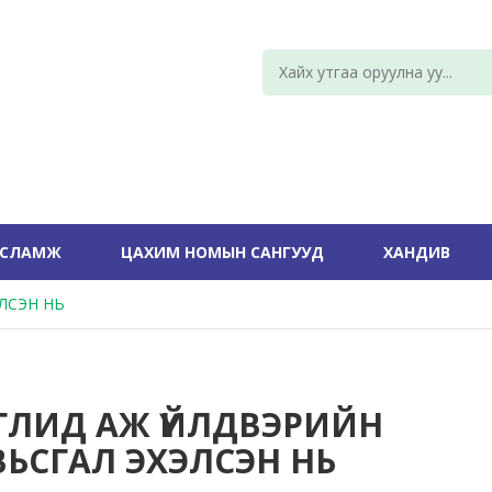
УСЛАМЖ
ЦАХИМ НОМЫН САНГУУД
ХАНДИВ
ЛСЭН НЬ
ГЛИД АЖ ҮЙЛДВЭРИЙН
ВЬСГАЛ ЭХЭЛСЭН НЬ