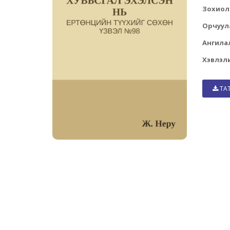
Зохиол
Орчуул
Ангила
Хэвлэли
ТА