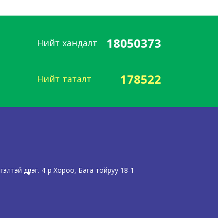
18050373
Нийт хандалт
178522
Нийт таталт
лтэй дүүрэг. 4-р Хороо, Бага тойруу 18-1