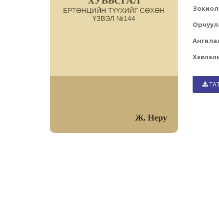
Зохиол
Орчуул
Ангила
Хэвлэли
ТА