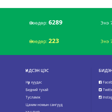
6289
Өнөөдөр:
Энэ 
223
Өнөөдөр:
Энэ 
ҮНДСЭН ЦЭС
БИДЭ
Нүүр хуудас
Face
Бидний тухай
Twitt
Тусламж
Insta
Цахим номын сангууд