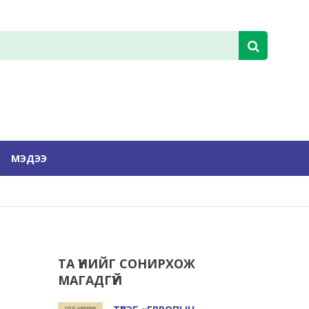
МЭДЭЭ
ТА ҮҮНИЙГ СОНИРХОЖ
МАГАДГҮЙ