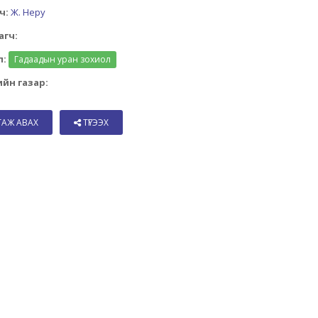
ч:
Ж. Неру
агч:
л:
Гадаадын уран зохиол
йн газар:
ТАЖ АВАХ
ТҮГЭЭХ