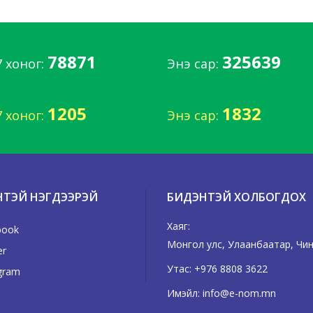
78871
325639
7 хоног:
Энэ сар:
1205
1832
7 хоног:
Энэ сар:
НТЭЙ НЭГДЭЭРЭЙ
БИДЭНТЭЙ ХОЛБОГДОХ
Хаяг:
book
Монгол улс, Улаанбаатар, Чингэ
er
Утас:
+976 8808 3622
gram
Имэйл:
info@e-nom.mn