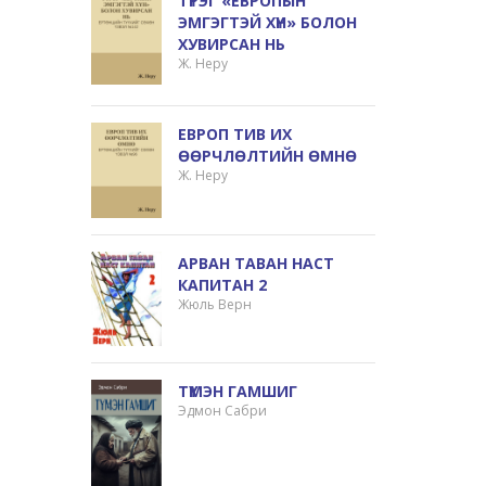
ТҮРЭГ «ЕВРОПЫН
ЭМГЭГТЭЙ ХҮН» БОЛОН
ХУВИРСАН НЬ
Ж. Неру
ЕВРОП ТИВ ИХ
ӨӨРЧЛӨЛТИЙН ӨМНӨ
Ж. Неру
АРВАН ТАВАН НАСТ
КАПИТАН 2
Жюль Верн
ТҮМЭН ГАМШИГ
Эдмон Сабри